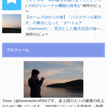
にiOS17ジャーナル機能の発表が
38件のビュ
ー
【ホームズゆかりの地】「バスカヴィル家の
犬」の舞台になった「ダートムア
（Dartmoor)」。荒涼とした魔犬伝説の地へ。
38件のビュー
プロフィール
Tomo（@tommasteroflife)です。途上国の人々の健康の向上
のために働いています。 2007年にロンドン大学衛生・熱帯