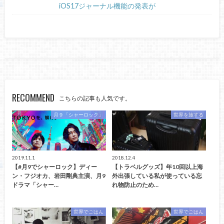
iOS17ジャーナル機能の発表が
RECOMMEND
こちらの記事も人気です。
月９「シャーロック」
世界を旅する
2019.11.1
2018.12.4
【#月9でシャーロック】ディー
【トラベルグッズ】年10回以上海
ン・フジオカ、岩田剛典主演、月9
外出張している私が使っている忘
ドラマ「シャー…
れ物防止のため…
世界でごはん
世界でごはん