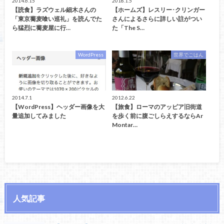
2014.6.15
2018.1.5
【読食】ラズウェル細木さんの
【ホームズ】レスリー･クリンガー
「東京蕎麦喰い巡礼」を読んでた
さんによるさらに詳しい註がつい
ら猛烈に蕎麦屋に行…
た「The S…
WordPress
世界でごはん
2014.7.1
2012.6.22
【WordPress】ヘッダー画像を大
【旅食】ローマのアッピア旧街道
量追加してみました
を歩く前に腹ごしらえするならAr
Montar…
人気記事