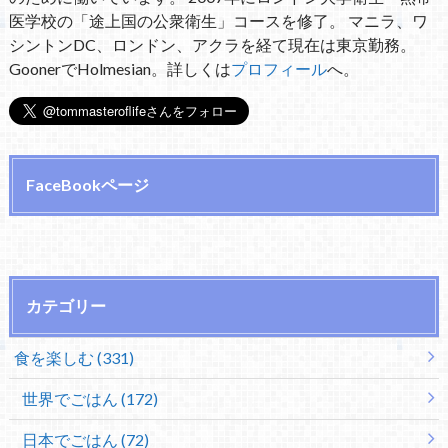
医学校の「途上国の公衆衛生」コースを修了。 マニラ、ワ
シントンDC、ロンドン、アクラを経て現在は東京勤務。
GoonerでHolmesian。詳しくは
プロフィール
へ。
FaceBookページ
カテゴリー
食を楽しむ (331)
世界でごはん (172)
日本でごはん (72)