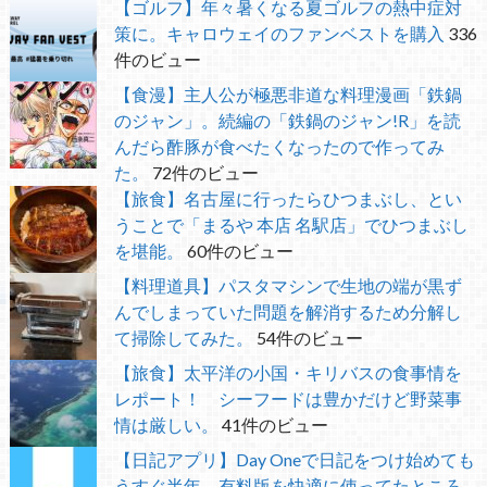
【ゴルフ】年々暑くなる夏ゴルフの熱中症対
策に。キャロウェイのファンベストを購入
336
件のビュー
【食漫】主人公が極悪非道な料理漫画「鉄鍋
のジャン」。続編の「鉄鍋のジャン!R」を読
んだら酢豚が食べたくなったので作ってみ
た。
72件のビュー
【旅食】名古屋に行ったらひつまぶし、とい
うことで「まるや 本店 名駅店」でひつまぶし
を堪能。
60件のビュー
【料理道具】パスタマシンで生地の端が黒ず
んでしまっていた問題を解消するため分解し
て掃除してみた。
54件のビュー
【旅食】太平洋の小国・キリバスの食事情を
レポート！ シーフードは豊かだけど野菜事
情は厳しい。
41件のビュー
【日記アプリ】Day Oneで日記をつけ始めても
うすぐ半年 有料版を快適に使ってたところ