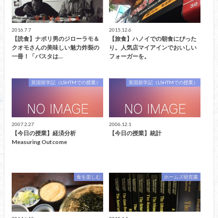
2016.7.7
2015.12.6
【読食】ナポリ男のジローラモ＆
【旅食】ハノイでの朝食にぴった
クオモさんの美味しい魅力炸裂の
り。人気店マイアインでおいしい
一冊！「パスタは…
フォーガーを。
英国留学記（LSHTMでの授業）
英国留学記（LSHTMでの授業）
2007.2.27
2006.12.1
【今日の授業】経済分析
【今日の授業】統計
Measuring Outcome
食を楽しむ
ホームズ研究書