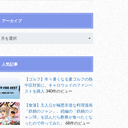
アーカイブ
人気記事
【ゴルフ】年々暑くなる夏ゴルフの熱
中症対策に。キャロウェイのファンベ
ストを購入
340件のビュー
【食漫】主人公が極悪非道な料理漫画
「鉄鍋のジャン」。続編の「鉄鍋のジ
ャン!R」を読んだら酢豚が食べたくな
ったので作ってみた。
68件のビュー