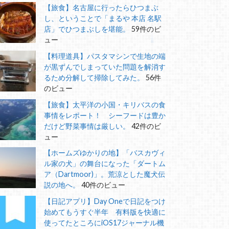
【旅食】名古屋に行ったらひつまぶ
し、ということで「まるや 本店 名駅
店」でひつまぶしを堪能。
59件のビ
ュー
【料理道具】パスタマシンで生地の端
が黒ずんでしまっていた問題を解消す
るため分解して掃除してみた。
56件
のビュー
【旅食】太平洋の小国・キリバスの食
事情をレポート！ シーフードは豊か
だけど野菜事情は厳しい。
42件のビ
ュー
【ホームズゆかりの地】「バスカヴィ
ル家の犬」の舞台になった「ダートム
ア（Dartmoor)」。荒涼とした魔犬伝
説の地へ。
40件のビュー
【日記アプリ】Day Oneで日記をつけ
始めてもうすぐ半年 有料版を快適に
使ってたところにiOS17ジャーナル機