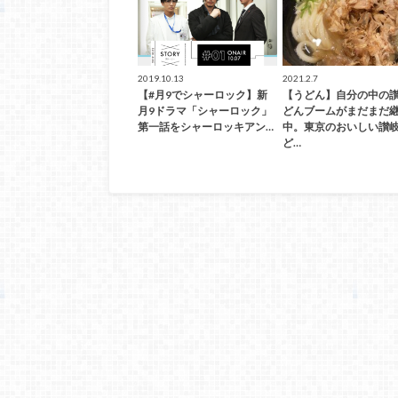
2019.10.13
2021.2.7
【#月9でシャーロック】新
【うどん】自分の中の
月9ドラマ「シャーロック」
どんブームがまだまだ
第一話をシャーロッキアン…
中。東京のおいしい讃
ど…