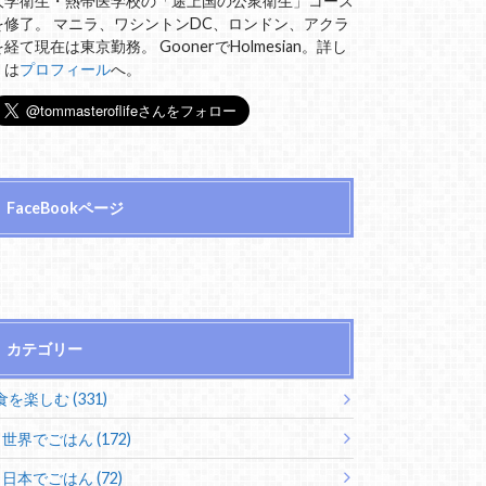
大学衛生・熱帯医学校の「途上国の公衆衛生」コース
を修了。 マニラ、ワシントンDC、ロンドン、アクラ
を経て現在は東京勤務。 GoonerでHolmesian。詳し
くは
プロフィール
へ。
FaceBookページ
カテゴリー
食を楽しむ (331)
世界でごはん (172)
日本でごはん (72)