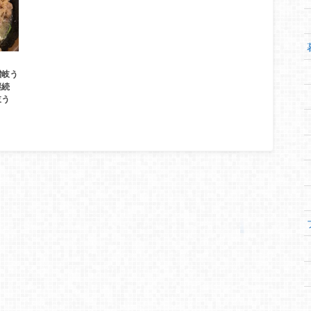
讃岐う
継続
岐う