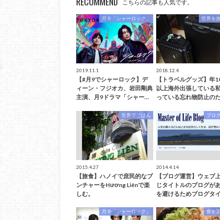
RECOMMEND
こちらの記事も人気です。
月９「シャーロック」
世界を
2019.11.1
2018.12.4
【#月9でシャーロック】デ
【トラベルグッズ】年1
ィーン・フジオカ、岩田剛典
以上海外出張している
主演、月9ドラマ「シャー…
っている忘れ物防止のた
世界でごはん
ブロ
2015.4.27
2014.4.14
【旅食】ハノイで庶民的なブ
【ブログ運営】ウェブ
ンチャーをHương Liênで楽
じタイトルのブログが
しむ。
を避けるためブログタイ
月９「シャーロック」
食を