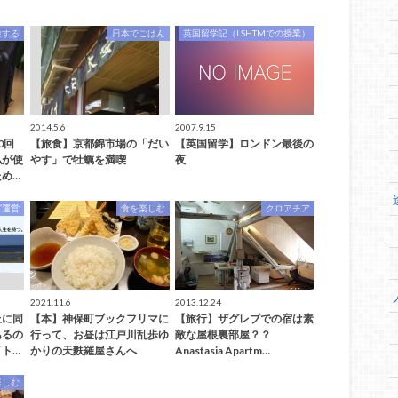
旅する
日本でごはん
英国留学記（LSHTMでの授業）
2014.5.6
2007.9.15
0回
【旅食】京都錦市場の「だい
【英国留学】ロンドン最後の
私が使
やす」で牡蠣を満喫
夜
め…
グ運営
食を楽しむ
クロアチア
2021.11.6
2013.12.24
上に同
【本】神保町ブックフリマに
【旅行】ザグレブでの宿は素
あるの
行って、お昼は江戸川乱歩ゆ
敵な屋根裏部屋？？
ト…
かりの天麩羅屋さんへ
Anastasia Apartm…
楽しむ