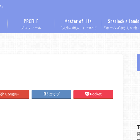
つ」
PROFILE
Master of Life
Sherlock’s Londo
プロフィール
「人生の達人」について
「ホームズゆかりの地
Google+
はてブ
Pocket
T