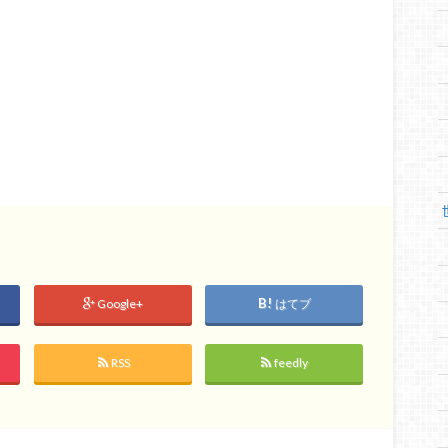
Google+
はてブ
RSS
feedly