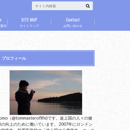
n
SITE MAP
Contact
」案内
サイトマップ
お問い合わせ
プロフィール
omo（@tommasteroflife)です。途上国の人々の健
康の向上のために働いています。 2007年にロンドン