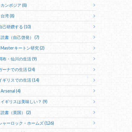
カンボジア (8)
台湾 (8)
自己研鑽する (10)
読書（自己啓発） (7)
Masterキートン研究 (2)
調布・仙川の生活 (9)
ガーナでの生活 (24)
イギリスでの生活 (14)
Arsenal (4)
イギリスは美味しい？ (9)
読書（英国） (2)
シャーロック・ホームズ (126)