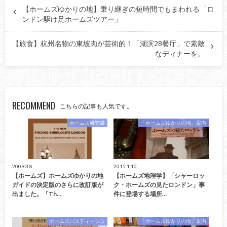
【ホームズゆかりの地】乗り継ぎの短時間でもまわれる「ロ
ンドン駆け足ホームズツアー」
【旅食】杭州名物の東坡肉が芸術的！「湖滨28餐厅」で素敵
なディナーを。
RECOMMEND
こちらの記事も人気です。
ホームズ研究書
「ホームズゆかりの地」案内
2009.3.8
2015.1.10
【ホームズ】ホームズゆかりの地
【ホームズ地理学】「シャーロッ
ガイドの決定版のさらに改訂版が
ク・ホームズの見たロンドン」事
出ました。「Th…
件に登場する場所…
ホームズパスティーシュ
「ホームズゆかりの地」案内