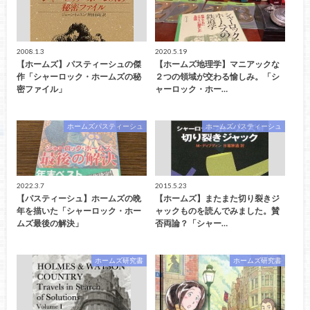
2008.1.3
2020.5.19
【ホームズ】パスティーシュの傑
【ホームズ地理学】マニアックな
作「シャーロック・ホームズの秘
２つの領域が交わる愉しみ。「シ
密ファイル」
ャーロック・ホー…
ホームズパスティーシュ
ホームズパスティーシュ
2022.3.7
2015.5.23
【パスティーシュ】ホームズの晩
【ホームズ】またまた切り裂きジ
年を描いた「シャーロック・ホー
ャックものを読んでみました。賛
ムズ最後の解決」
否両論？「シャー…
ホームズ研究書
ホームズ研究書