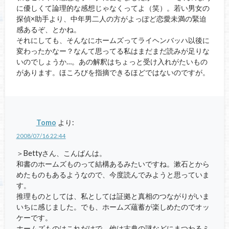
に優しくて論理的な感想じゃなくってよ（笑）。若い男女の
探偵×助手より、中年男二人の方がよっぽど恋愛未満の緊迫
感あるぞ、とかね。
それにしても、そんなにホームズってライヘンバッハ以後に
変わったかなー？なんて思ってる私はまだまだ読みが足りな
いのでしょうか…。あの解釈はちょっと受け入れがたいもの
があります。ほころびを指摘できるほどではないのですが。
Tomo
より:
2008/07/16 22:44
＞Bettyさん、こんばんは。
和書のホームズものって結構あるみたいですね。漱石とから
めたものもあるようなので、今度読んでみようと思っていま
す。
推理ものとしては、私としては証拠と真相のつながりがいま
いちに感じました。でも、ホームズ蘊蓄が楽しめたのでオッ
ケーです。
ホームズものはこれだけで、他は古典の謎などにまつわるミ