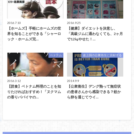
2016.7.10
2016.9.25
【ホームズ】手軽にホームズの世
【健康】ダイエットを決意し、
界を知ることができる「シャーロ
「高級ジムに通わなくても、2ヶ月
ック・ホームズ完…
で12㎏やせた！…
ベトナム
途上国の公衆衛生に貢献する
2016.3.12
2014.9.9
【読食】ベトナム料理のことを知
【公衆衛生】デング熱って無症状
りたければおすすめ！「ヌクマム
の患者さんから感染できる？蚊か
の香りパパイヤの…
ら卵を通じてウイ…