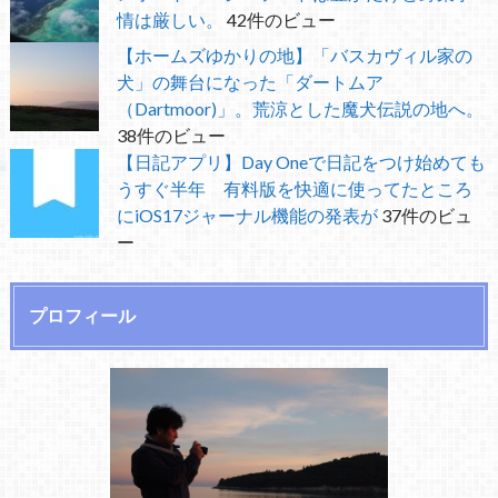
情は厳しい。
42件のビュー
【ホームズゆかりの地】「バスカヴィル家の
犬」の舞台になった「ダートムア
（Dartmoor)」。荒涼とした魔犬伝説の地へ。
38件のビュー
【日記アプリ】Day Oneで日記をつけ始めても
うすぐ半年 有料版を快適に使ってたところ
にiOS17ジャーナル機能の発表が
37件のビュ
ー
プロフィール