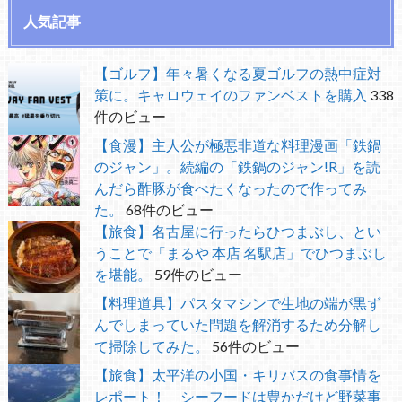
人気記事
【ゴルフ】年々暑くなる夏ゴルフの熱中症対
策に。キャロウェイのファンベストを購入
338
件のビュー
【食漫】主人公が極悪非道な料理漫画「鉄鍋
のジャン」。続編の「鉄鍋のジャン!R」を読
んだら酢豚が食べたくなったので作ってみ
た。
68件のビュー
【旅食】名古屋に行ったらひつまぶし、とい
うことで「まるや 本店 名駅店」でひつまぶし
を堪能。
59件のビュー
【料理道具】パスタマシンで生地の端が黒ず
んでしまっていた問題を解消するため分解し
て掃除してみた。
56件のビュー
【旅食】太平洋の小国・キリバスの食事情を
レポート！ シーフードは豊かだけど野菜事