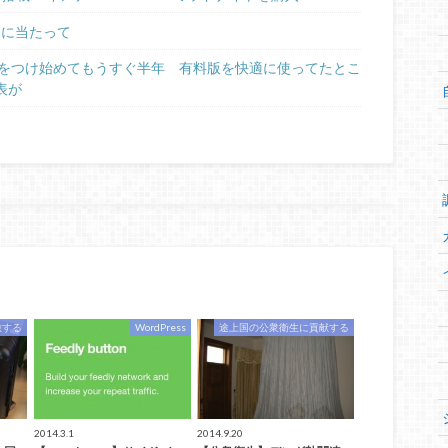
るに当たって
日記をつけ始めてもうすぐ半年 有料版を快適に使ってたとこ
表が
旅する
WordPress
途上国の公衆衛生に貢献する
2014.3.1
2014.9.20