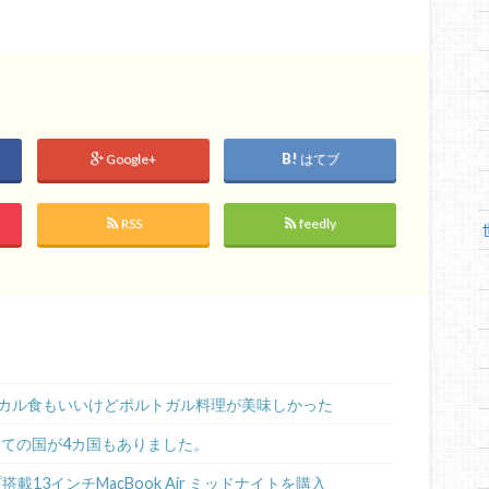
Google+
はてブ
RSS
feedly
カル食もいいけどポルトガル料理が美味しかった
めての国が4カ国もありました。
ップ搭載13インチMacBook Air ミッドナイトを購入