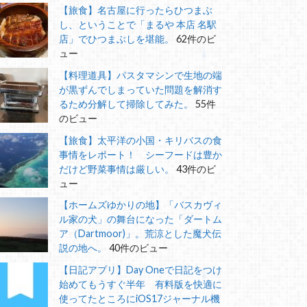
【旅食】名古屋に行ったらひつまぶ
し、ということで「まるや 本店 名駅
店」でひつまぶしを堪能。
62件のビ
ュー
【料理道具】パスタマシンで生地の端
が黒ずんでしまっていた問題を解消す
るため分解して掃除してみた。
55件
のビュー
【旅食】太平洋の小国・キリバスの食
事情をレポート！ シーフードは豊か
だけど野菜事情は厳しい。
43件のビ
ュー
【ホームズゆかりの地】「バスカヴィ
ル家の犬」の舞台になった「ダートム
ア（Dartmoor)」。荒涼とした魔犬伝
説の地へ。
40件のビュー
【日記アプリ】Day Oneで日記をつけ
始めてもうすぐ半年 有料版を快適に
使ってたところにiOS17ジャーナル機