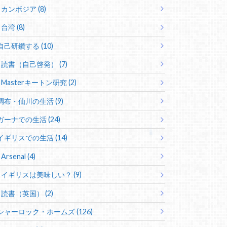
カンボジア (8)
台湾 (8)
自己研鑽する (10)
読書（自己啓発） (7)
Masterキートン研究 (2)
調布・仙川の生活 (9)
ガーナでの生活 (24)
イギリスでの生活 (14)
Arsenal (4)
イギリスは美味しい？ (9)
読書（英国） (2)
シャーロック・ホームズ (126)