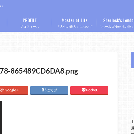
つ」
PROFILE
Master of Life
Sherlock’s Londo
プロフィール
「人生の達人」について
「ホームズゆかりの地
78-865489CD6DA8.png
Google+
はてブ
Pocket
T