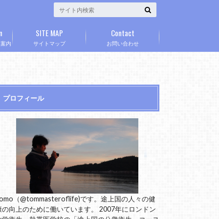
n
SITE MAP
Contact
」案内
サイトマップ
お問い合わせ
プロフィール
omo（@tommasteroflife)です。途上国の人々の健
康の向上のために働いています。 2007年にロンドン