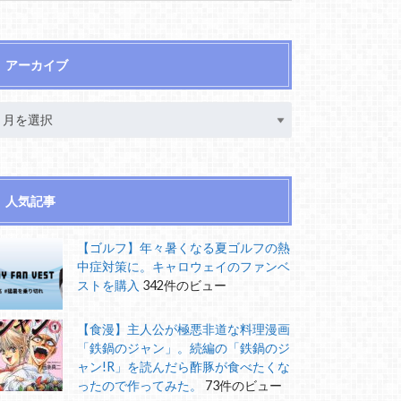
アーカイブ
人気記事
【ゴルフ】年々暑くなる夏ゴルフの熱
中症対策に。キャロウェイのファンベ
ストを購入
342件のビュー
【食漫】主人公が極悪非道な料理漫画
「鉄鍋のジャン」。続編の「鉄鍋のジ
ャン!R」を読んだら酢豚が食べたくな
ったので作ってみた。
73件のビュー