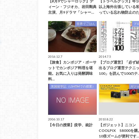
【#月9でシャーロック】デ
【トラベルグッズ】年1
ィーン・フジオカ、岩田剛典
以上海外出張している
主演、月9ドラマ「シャー…
っている忘れ物防止のた
世界でごはん
ブ
2016.12.7
2014.7.5
【旅食】カンボジア・ポーサ
【ブログ運営】「必ず
ットでカンボジア料理を堪
出るブログ運営テクニ
能。お気に入りは発酵調味
100」を読んで100のテ
料…
英国留学記（LSHTMでの授業）
ガジ
2006.10.17
2010.8.22
【今日の授業】疫学、統計
【ガジェット】ニコン
COOLPIX S8000を
10倍ズームが便利です