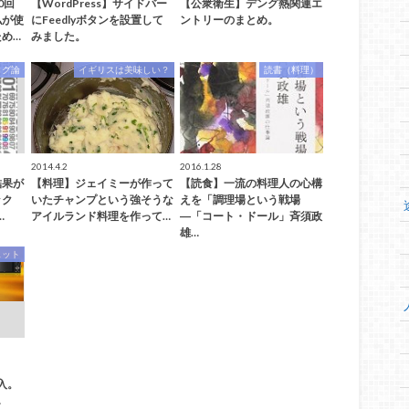
0回
【WordPress】サイドバー
【公衆衛生】デング熱関連エ
私が使
にFeedlyボタンを設置して
ントリーのまとめ。
め…
みました。
ログ論
イギリスは美味しい？
読書（料理）
2014.4.2
2016.1.28
結果が
【料理】ジェイミーが作って
【読食】一流の料理人の心構
ック
いたチャンプという強そうな
えを「調理場という戦場
…
アイルランド料理を作って…
―「コート・ドール」斉須政
雄…
ェット
購入。
…