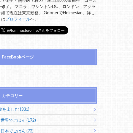
大学衛生・熱帯医学校の「途上国の公衆衛生」コース
を修了。 マニラ、ワシントンDC、ロンドン、アクラ
を経て現在は東京勤務。 GoonerでHolmesian。詳し
くは
プロフィール
へ。
FaceBookページ
カテゴリー
食を楽しむ (331)
世界でごはん (172)
日本でごはん (72)