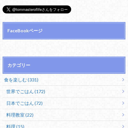
FaceBookページ
カテゴリー
食を楽しむ (331)
世界でごはん (172)
日本でごはん (72)
料理教室 (22)
料理 (15)