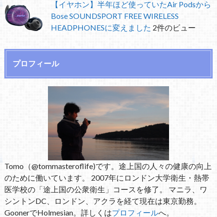
【イヤホン】半年ほど使っていたAir Podsから
Bose SOUNDSPORT FREE WIRELESS
HEADPHONESに変えました
2件のビュー
プロフィール
Tomo（@tommasteroflife)です。途上国の人々の健康の向上
のために働いています。 2007年にロンドン大学衛生・熱帯
医学校の「途上国の公衆衛生」コースを修了。 マニラ、ワ
シントンDC、ロンドン、アクラを経て現在は東京勤務。
GoonerでHolmesian。詳しくは
プロフィール
へ。