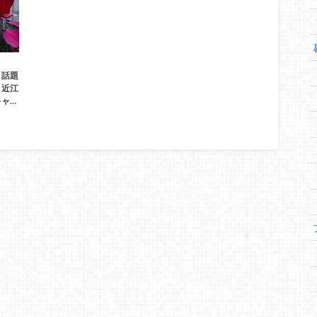
、話題
！近江
ャ…