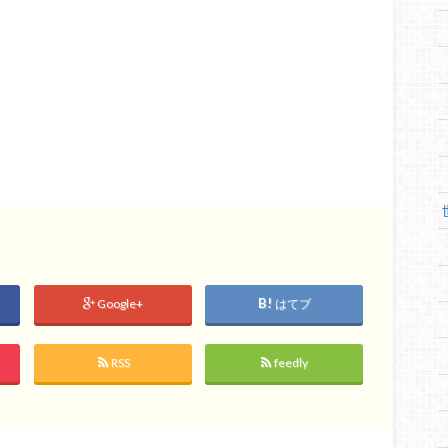
Google+
はてブ
RSS
feedly