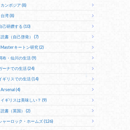
カンボジア (8)
台湾 (8)
自己研鑽する (10)
読書（自己啓発） (7)
Masterキートン研究 (2)
調布・仙川の生活 (9)
ガーナでの生活 (24)
イギリスでの生活 (14)
Arsenal (4)
イギリスは美味しい？ (9)
読書（英国） (2)
シャーロック・ホームズ (126)