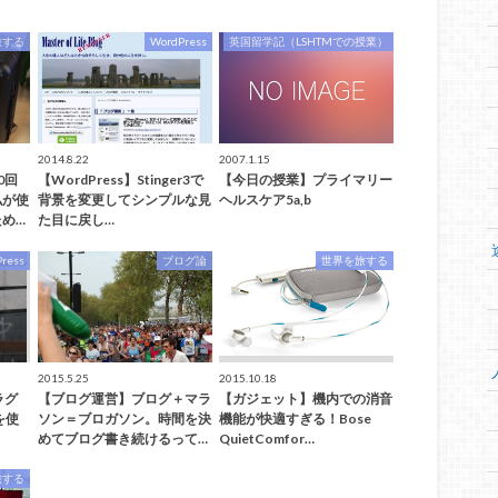
旅する
WordPress
英国留学記（LSHTMでの授業）
2014.8.22
2007.1.15
0回
【WordPress】Stinger3で
【今日の授業】プライマリー
私が使
背景を変更してシンプルな見
ヘルスケア5a,b
め…
た目に戻し…
ress
ブログ論
世界を旅する
2015.5.25
2015.10.18
ラグ
【ブログ運営】ブログ＋マラ
【ガジェット】機内での消音
7を使
ソン＝ブロガソン。時間を決
機能が快適すぎる！Bose
めてブログ書き続けるって…
QuietComfor…
旅する