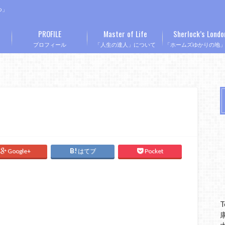
つ」
PROFILE
Master of Life
Sherlock’s Londo
プロフィール
「人生の達人」について
「ホームズゆかりの地
Google+
はてブ
Pocket
T