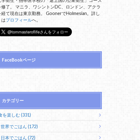
大学衛生・熱帯医学校の「途上国の公衆衛生」コース
を修了。 マニラ、ワシントンDC、ロンドン、アクラ
を経て現在は東京勤務。 GoonerでHolmesian。詳し
くは
プロフィール
へ。
FaceBookページ
カテゴリー
食を楽しむ (331)
世界でごはん (172)
日本でごはん (72)