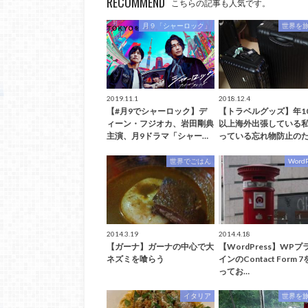
RECOMMEND
こちらの記事も人気です。
月９「シャーロック」
世界を
2019.11.1
2018.12.4
【#月9でシャーロック】デ
【トラベルグッズ】年1
ィーン・フジオカ、岩田剛典
以上海外出張している
主演、月9ドラマ「シャー…
っている忘れ物防止のた
世界でごはん
WordP
2014.3.19
2014.4.18
【ガーナ】ガーナの中心で大
【WordPress】WPプ
ネズミを喰らう
インのContact Form 
ってお…
イタリア
世界を