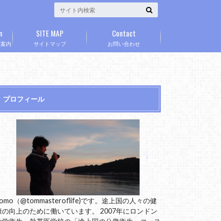
n
SITE MAP
Contact
」案内
サイトマップ
お問い合わせ
プロフィール
omo（@tommasteroflife)です。途上国の人々の健
康の向上のために働いています。 2007年にロンドン