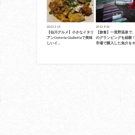
2022.2.15
2015.9.16
【仙川グルメ】小さなイタリ
【旅食】一里野温泉で
アンOsteria Giuliettaで美味
のグランピングを経験
しいイ…
市場で購入した魚介をキ