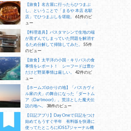
【旅食】名古屋に行ったらひつまぶ
し、ということで「まるや 本店 名駅
店」でひつまぶしを堪能。
61件のビ
ュー
【料理道具】パスタマシンで生地の端
が黒ずんでしまっていた問題を解消す
るため分解して掃除してみた。
55件
のビュー
【旅食】太平洋の小国・キリバスの食
事情をレポート！ シーフードは豊か
だけど野菜事情は厳しい。
42件のビ
ュー
【ホームズゆかりの地】「バスカヴィ
ル家の犬」の舞台になった「ダートム
ア（Dartmoor)」。荒涼とした魔犬伝
説の地へ。
38件のビュー
【日記アプリ】Day Oneで日記をつけ
始めてもうすぐ半年 有料版を快適に
使ってたところにiOS17ジャーナル機