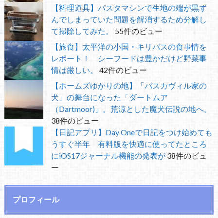
【料理道具】パスタマシンで生地の端が黒ず
んでしまっていた問題を解消するため分解し
て掃除してみた。
55件のビュー
【旅食】太平洋の小国・キリバスの食事情を
レポート！ シーフードは豊かだけど野菜事
情は厳しい。
42件のビュー
【ホームズゆかりの地】「バスカヴィル家の
犬」の舞台になった「ダートムア
（Dartmoor)」。荒涼とした魔犬伝説の地へ。
38件のビュー
【日記アプリ】Day Oneで日記をつけ始めても
うすぐ半年 有料版を快適に使ってたところ
にiOS17ジャーナル機能の発表が
38件のビュ
ー
プロフィール