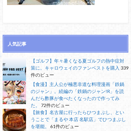
人気記事
【ゴルフ】年々暑くなる夏ゴルフの熱中症対
策に。キャロウェイのファンベストを購入
339
件のビュー
【食漫】主人公が極悪非道な料理漫画「鉄鍋
のジャン」。続編の「鉄鍋のジャン!R」を読
んだら酢豚が食べたくなったので作ってみ
た。
72件のビュー
【旅食】名古屋に行ったらひつまぶし、とい
うことで「まるや 本店 名駅店」でひつまぶし
を堪能。
61件のビュー