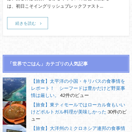
は、初日こそイングリッシュブレックファスト…
続きを読む
「世界でごはん」カテゴリの人気記事
【旅食】太平洋の小国・キリバスの食事情を
レポート！ シーフードは豊かだけど野菜事
情は厳しい。
42件のビュー
【旅食】東ティモールではローカル食もいい
けどポルトガル料理が美味しかった
30件のビ
ュー
【旅食】大洋州のミクロネシア連邦の食事情