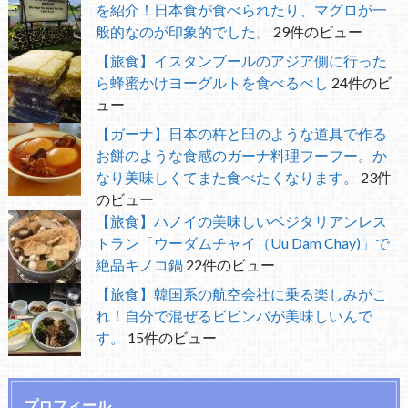
を紹介！日本食が食べられたり、マグロが一
般的なのが印象的でした。
29件のビュー
【旅食】イスタンブールのアジア側に行った
ら蜂蜜かけヨーグルトを食べるべし
24件のビ
ュー
【ガーナ】日本の杵と臼のような道具で作る
お餅のような食感のガーナ料理フーフー。か
なり美味しくてまた食べたくなります。
23件
のビュー
【旅食】ハノイの美味しいベジタリアンレス
トラン「ウーダムチャイ（Uu Dam Chay)」で
絶品キノコ鍋
22件のビュー
【旅食】韓国系の航空会社に乗る楽しみがこ
れ！自分で混ぜるビビンバが美味しいんで
す。
15件のビュー
プロフィール