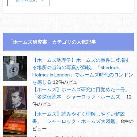
「ホームズ研究書」カテゴリの人気記事
【ホームズ地理学】ホームズの事件に登場す
る場所の当時の写真が満載。「Sherlock
Holmes in London」でホームズ時代のロンドン
を感じる
12件のビュー
【ホームズ】ホームズ研究に目覚めた一冊。
「名探偵読本 シャーロック・ホームズ」
12
件のビュー
【ホームズ】読みやすく理解しやすい解説
書。「シャーロック・ホームズ大図鑑」
8件の
ビュー