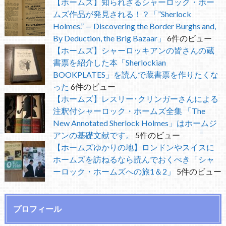
【ホームズ】知られざるシャーロック・ホー
ムズ作品が発見される！？「”Sherlock
Holmes.” — Discovering the Border Burghs and,
By Deduction, the Brig Bazaar」
6件のビュー
【ホームズ】シャーロッキアンの皆さんの蔵
書票を紹介した本「Sherlockian
BOOKPLATES」を読んで蔵書票を作りたくな
った
6件のビュー
【ホームズ】レスリー･クリンガーさんによる
注釈付シャーロック・ホームズ全集 「The
New Annotated Sherlock Holmes」はホームジ
アンの基礎文献です。
5件のビュー
【ホームズゆかりの地】ロンドンやスイスに
ホームズを訪ねるなら読んでおくべき「シャ
ーロック・ホームズへの旅1＆2」
5件のビュー
プロフィール