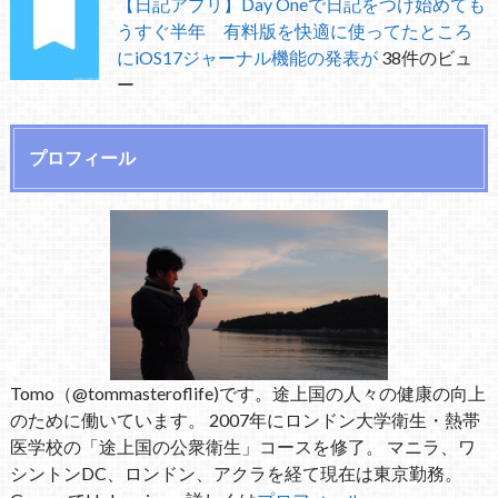
【日記アプリ】Day Oneで日記をつけ始めても
うすぐ半年 有料版を快適に使ってたところ
にiOS17ジャーナル機能の発表が
38件のビュ
ー
プロフィール
Tomo（@tommasteroflife)です。途上国の人々の健康の向上
のために働いています。 2007年にロンドン大学衛生・熱帯
医学校の「途上国の公衆衛生」コースを修了。 マニラ、ワ
シントンDC、ロンドン、アクラを経て現在は東京勤務。