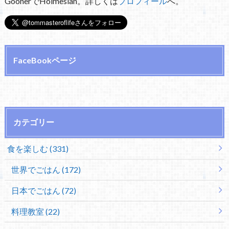
GoonerでHolmesian。詳しくは
プロフィール
へ。
FaceBookページ
カテゴリー
食を楽しむ (331)
世界でごはん (172)
日本でごはん (72)
料理教室 (22)