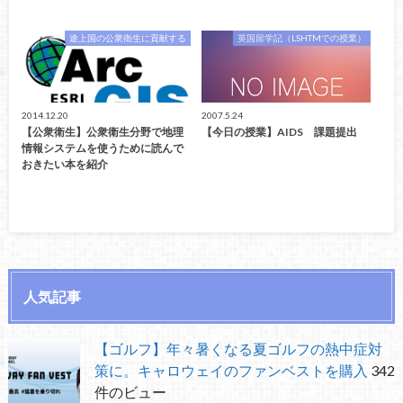
途上国の公衆衛生に貢献する
英国留学記（LSHTMでの授業）
2014.12.20
2007.5.24
【公衆衛生】公衆衛生分野で地理
【今日の授業】AIDS 課題提出
情報システムを使うために読んで
おきたい本を紹介
人気記事
【ゴルフ】年々暑くなる夏ゴルフの熱中症対
策に。キャロウェイのファンベストを購入
342
件のビュー