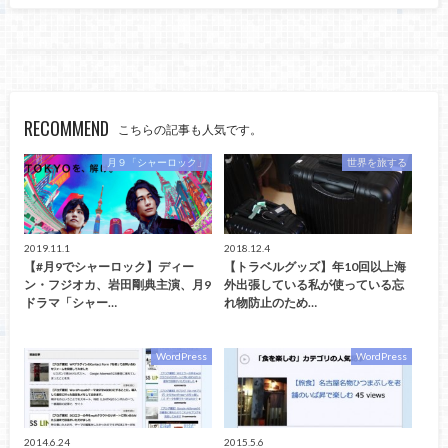
RECOMMEND
こちらの記事も人気です。
月９「シャーロック」
世界を旅する
2019.11.1
2018.12.4
【#月9でシャーロック】ディー
【トラベルグッズ】年10回以上海
ン・フジオカ、岩田剛典主演、月9
外出張している私が使っている忘
ドラマ「シャー…
れ物防止のため…
WordPress
WordPress
2014.6.24
2015.5.6