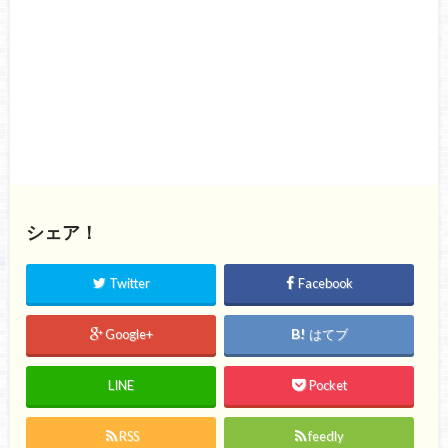
シェア！
Twitter
Facebook
Google+
はてブ
LINE
Pocket
RSS
feedly