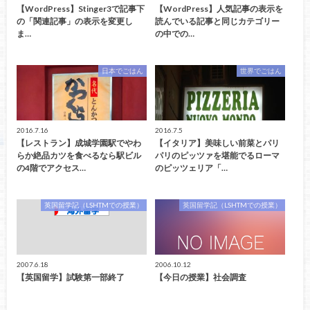
【WordPress】Stinger3で記事下
【WordPress】人気記事の表示を
の「関連記事」の表示を変更し
読んでいる記事と同じカテゴリー
ま…
の中での…
日本でごはん
世界でごはん
2016.7.16
2016.7.5
【レストラン】成城学園駅でやわ
【イタリア】美味しい前菜とパリ
らか絶品カツを食べるなら駅ビル
パリのピッツァを堪能でるローマ
の4階でアクセス…
のピッツェリア「…
英国留学記（LSHTMでの授業）
英国留学記（LSHTMでの授業）
2007.6.18
2006.10.12
【英国留学】試験第一部終了
【今日の授業】社会調査