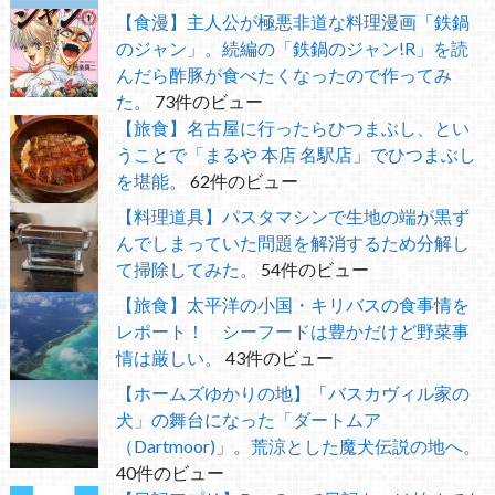
【食漫】主人公が極悪非道な料理漫画「鉄鍋
のジャン」。続編の「鉄鍋のジャン!R」を読
んだら酢豚が食べたくなったので作ってみ
た。
73件のビュー
【旅食】名古屋に行ったらひつまぶし、とい
うことで「まるや 本店 名駅店」でひつまぶし
を堪能。
62件のビュー
【料理道具】パスタマシンで生地の端が黒ず
んでしまっていた問題を解消するため分解し
て掃除してみた。
54件のビュー
【旅食】太平洋の小国・キリバスの食事情を
レポート！ シーフードは豊かだけど野菜事
情は厳しい。
43件のビュー
【ホームズゆかりの地】「バスカヴィル家の
犬」の舞台になった「ダートムア
（Dartmoor)」。荒涼とした魔犬伝説の地へ。
40件のビュー