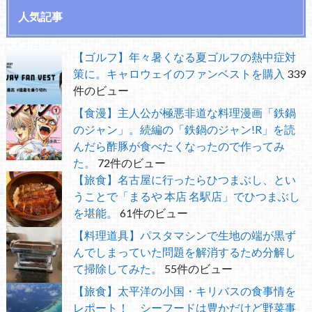
人気記事
【ゴルフ】年々暑くなる夏ゴルフの熱中症対
策に。キャロウェイのファンベストを購入
339
件のビュー
【食漫】主人公が極悪非道な料理漫画「鉄鍋
のジャン」。続編の「鉄鍋のジャン!R」を読
んだら酢豚が食べたくなったので作ってみ
た。
72件のビュー
【旅食】名古屋に行ったらひつまぶし、とい
うことで「まるや 本店 名駅店」でひつまぶし
を堪能。
61件のビュー
【料理道具】パスタマシンで生地の端が黒ず
んでしまっていた問題を解消するため分解し
て掃除してみた。
55件のビュー
【旅食】太平洋の小国・キリバスの食事情を
レポート！ シーフードは豊かだけど野菜事