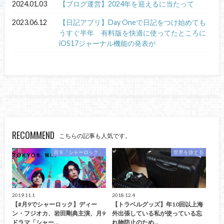
2024.01.03
【ブログ運営】2024年を迎えるに当たって
2023.06.12
【日記アプリ】Day Oneで日記をつけ始めても
うすぐ半年 有料版を快適に使ってたところに
iOS17ジャーナル機能の発表が
RECOMMEND
こちらの記事も人気です。
月９「シャーロック」
世界を旅する
2019.11.1
2018.12.4
【#月9でシャーロック】ディー
【トラベルグッズ】年10回以上海
ン・フジオカ、岩田剛典主演、月9
外出張している私が使っている忘
ドラマ「シャー…
れ物防止のため…