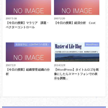
2007.5.18
2007.2.20
【今日の授業】マラリア 課題・
【今日の授業】経済分析 Cost
ベクターコントロール
英国留学記（LSHTMでの授業）
WordPress
2007.3.9
2014.3.29
【今日の授業】組織管理 組織の分
【WordPress】タイトルロゴを画
析
像にしたらスマートフォンでの表
示を調整…