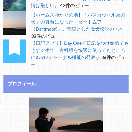
情は厳しい。
42件のビュー
【ホームズゆかりの地】「バスカヴィル家の
犬」の舞台になった「ダートムア
（Dartmoor)」。荒涼とした魔犬伝説の地へ。
38件のビュー
【日記アプリ】Day Oneで日記をつけ始めても
うすぐ半年 有料版を快適に使ってたところ
にiOS17ジャーナル機能の発表が
38件のビュ
ー
プロフィール