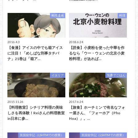
料理漫画
料理
2016.4.3
2018.6.24
【食漫】アイスの中でも箱アイス
【読食】小麦粉を使った中華を作
に注目！「めしばな刑事タチバ
るなら「ウー・ウェンの北京小麦
ナ」21巻は「箱ア…
粉料理」があれば…
イタリア
世界でごはん
2015.11.26
2017.6.24
【料理教室】シチリア料理の美味
【旅食】ホーチミン で有名なフォ
しさを再体験！Reiさんの料理教室
ー屋さん、「フォーホア（Pho
in日本に参…
Hoa）」。…
英国留学記（LSHTMでの授業）
英国留学記（LSHTMでの授業）