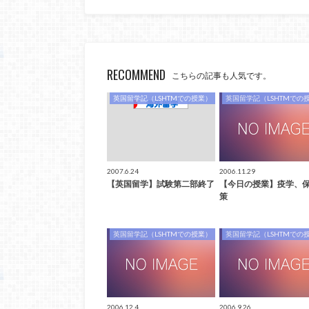
RECOMMEND
こちらの記事も人気です。
英国留学記（LSHTMでの授業）
英国留学記（LSHTMでの
2007.6.24
2006.11.29
【英国留学】試験第二部終了
【今日の授業】疫学、
策
英国留学記（LSHTMでの授業）
英国留学記（LSHTMでの
2006.12.4
2006.9.26