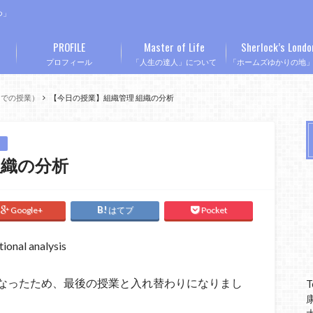
つ」
PROFILE
Master of Life
Sherlock’s Londo
プロフィール
「人生の達人」について
「ホームズゆかりの地
Mでの授業）
【今日の授業】組織管理 組織の分析
組織の分析
Google+
はてブ
Pocket
al analysis
なったため、最後の授業と入れ替わりになりまし
T