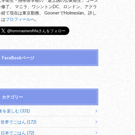
大学衛生・熱帯医学校の「途上国の公衆衛生」コース
を修了。 マニラ、ワシントンDC、ロンドン、アクラ
を経て現在は東京勤務。 GoonerでHolmesian。詳し
くは
プロフィール
へ。
FaceBookページ
カテゴリー
食を楽しむ (331)
世界でごはん (172)
日本でごはん (72)