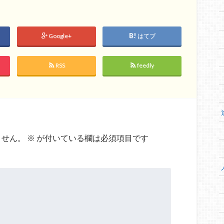
Google+
はてブ
RSS
feedly
ません。
※
が付いている欄は必須項目です