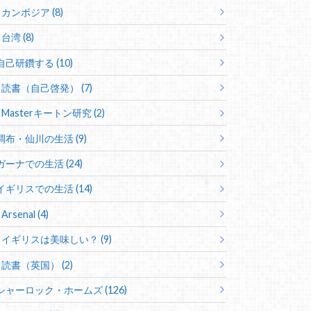
カンボジア (8)
台湾 (8)
自己研鑽する (10)
読書（自己啓発） (7)
Masterキートン研究 (2)
調布・仙川の生活 (9)
ガーナでの生活 (24)
イギリスでの生活 (14)
Arsenal (4)
イギリスは美味しい？ (9)
読書（英国） (2)
シャーロック・ホームズ (126)