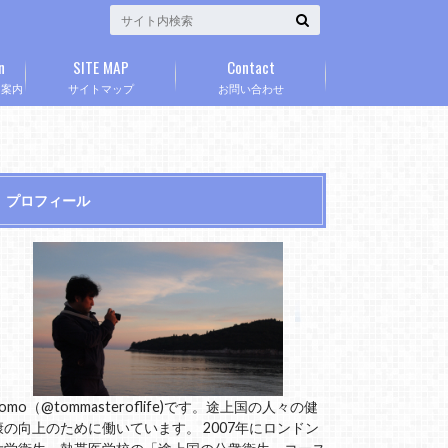
n
SITE MAP
Contact
」案内
サイトマップ
お問い合わせ
プロフィール
omo（@tommasteroflife)です。途上国の人々の健
康の向上のために働いています。 2007年にロンドン