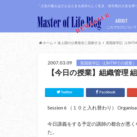
「人生の達人はどんなときも自分らしく生き、自分色の人生を持
ABOUT
このブログについて
ホーム
途上国の公衆衛生に貢献する
英国留学記（LSHT
2007.03.09
英国留学記（LSHTMでの授業）
【今日の授業】組織管理 
Twitter
Facebook
Session 6 （１０と入れ替わり） Organisation
今日講義をする予定の講師の都合が悪く
た。