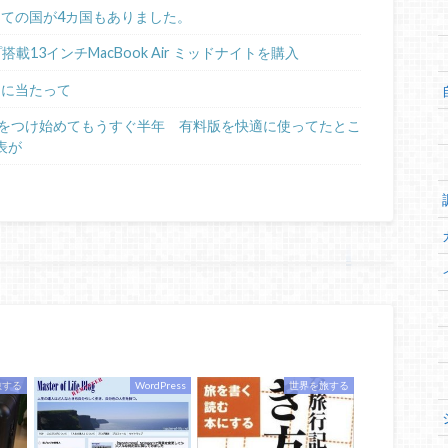
めての国が4カ国もありました。
ップ搭載13インチMacBook Air ミッドナイトを購入
るに当たって
日記をつけ始めてもうすぐ半年 有料版を快適に使ってたとこ
表が
旅する
WordPress
世界を旅する