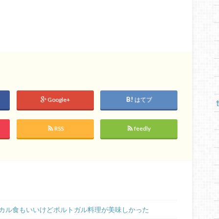
Google+
はてブ
RSS
feedly
カル食もいいけどポルトガル料理が美味しかった