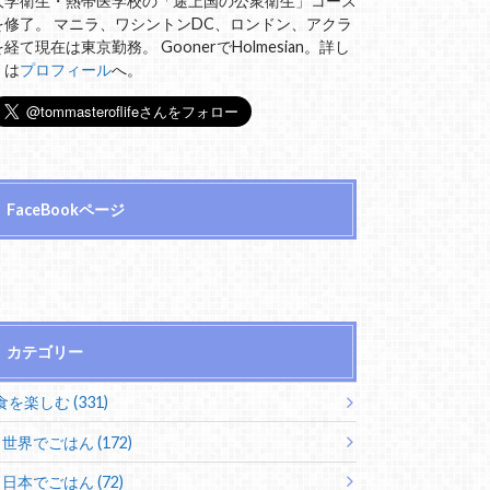
大学衛生・熱帯医学校の「途上国の公衆衛生」コース
を修了。 マニラ、ワシントンDC、ロンドン、アクラ
を経て現在は東京勤務。 GoonerでHolmesian。詳し
くは
プロフィール
へ。
FaceBookページ
カテゴリー
食を楽しむ (331)
世界でごはん (172)
日本でごはん (72)