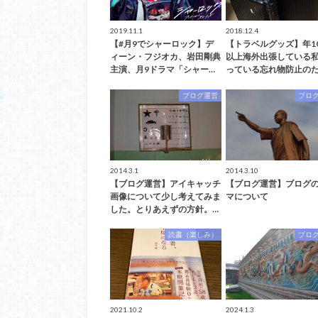
2019.11.1
2018.12.4
【#月9でシャーロック】デ
【トラベルグッズ】年1
ィーン・フジオカ、岩田剛典
以上海外出張している
主演、月9ドラマ「シャー…
っている忘れ物防止のた
ブログ運営
ブロ
2014.3.1
2014.3.10
【ブログ運営】アイキャッチ
【ブログ運営】ブログ
画像について少し考えてみま
マについて
した。とりあえずの方針。…
読書（楽しみ）
ブロ
2021.10.2
2024.1.3