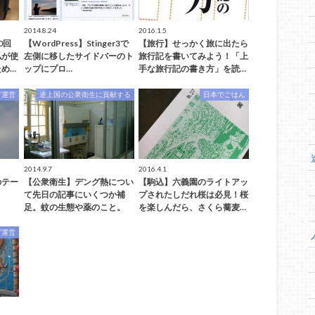
2014.8.24
2016.1.5
0回
【WordPress】Stinger3で
【旅行】せっかく旅に出たら
私が使
左側に移したサイドバーのト
旅行記を書いてみよう！「上
め…
ップにプロ…
手な旅行記の書き方」を読…
グ運営
途上国の公衆衛生に貢献する
日本でごはん
2014.9.7
2016.4.1
のテー
【公衆衛生】デング熱につい
【駒込】六義園のライトアッ
て先日の記事にいくつか補
プされたしだれ桜は必見！桜
足。蚊の生態や薬のこと。
を楽しんだら、さくら蕎麦…
グ運営