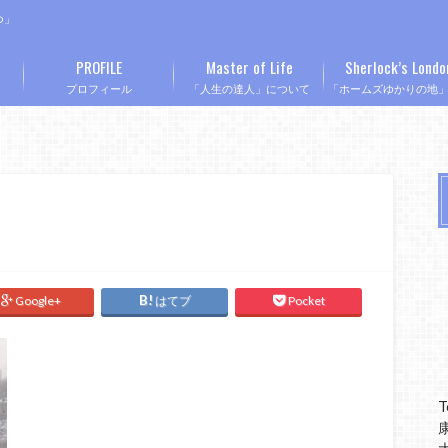
つ」
PROFILE
Master of Life
Sherlock’s Londo
プロフィール
「人生の達人」について
「ホームズゆかりの地
Google+
はてブ
Pocket
T