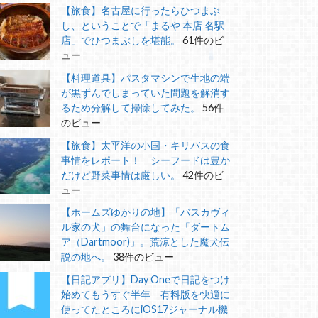
【旅食】名古屋に行ったらひつまぶ
し、ということで「まるや 本店 名駅
店」でひつまぶしを堪能。
61件のビ
ュー
【料理道具】パスタマシンで生地の端
が黒ずんでしまっていた問題を解消す
るため分解して掃除してみた。
56件
のビュー
【旅食】太平洋の小国・キリバスの食
事情をレポート！ シーフードは豊か
だけど野菜事情は厳しい。
42件のビ
ュー
【ホームズゆかりの地】「バスカヴィ
ル家の犬」の舞台になった「ダートム
ア（Dartmoor)」。荒涼とした魔犬伝
説の地へ。
38件のビュー
【日記アプリ】Day Oneで日記をつけ
始めてもうすぐ半年 有料版を快適に
使ってたところにiOS17ジャーナル機