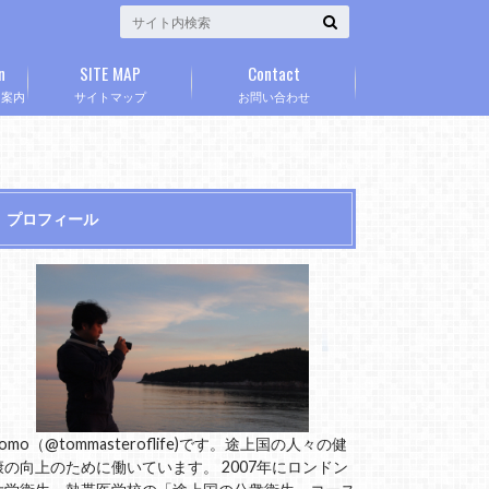
n
SITE MAP
Contact
」案内
サイトマップ
お問い合わせ
プロフィール
omo（@tommasteroflife)です。途上国の人々の健
康の向上のために働いています。 2007年にロンドン