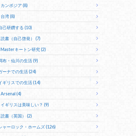
カンボジア (8)
台湾 (8)
自己研鑽する (10)
読書（自己啓発） (7)
Masterキートン研究 (2)
調布・仙川の生活 (9)
ガーナでの生活 (24)
イギリスでの生活 (14)
Arsenal (4)
イギリスは美味しい？ (9)
読書（英国） (2)
シャーロック・ホームズ (126)