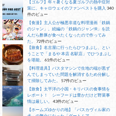
【ゴルフ】年々暑くなる夏ゴルフの熱中症対
策に。キャロウェイのファンベストを購入
340
件のビュー
【食漫】主人公が極悪非道な料理漫画「鉄鍋
のジャン」。続編の「鉄鍋のジャン!R」を読
んだら酢豚が食べたくなったので作ってみ
た。
72件のビュー
【旅食】名古屋に行ったらひつまぶし、とい
うことで「まるや 本店 名駅店」でひつまぶし
を堪能。
61件のビュー
【料理道具】パスタマシンで生地の端が黒ず
んでしまっていた問題を解消するため分解し
て掃除してみた。
57件のビュー
【旅食】太平洋の小国・キリバスの食事情を
レポート！ シーフードは豊かだけど野菜事
情は厳しい。
43件のビュー
【ホームズゆかりの地】「バスカヴィル家の
犬」の舞台になった「ダートムア