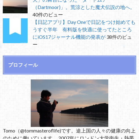
（Dartmoor)」。荒涼とした魔犬伝説の地へ。
40件のビュー
【日記アプリ】Day Oneで日記をつけ始めても
うすぐ半年 有料版を快適に使ってたところ
にiOS17ジャーナル機能の発表が
38件のビュ
ー
プロフィール
Tomo（@tommasteroflife)です。途上国の人々の健康の向上
のために働いています。 2007年にロンドン大学衛生・熱帯