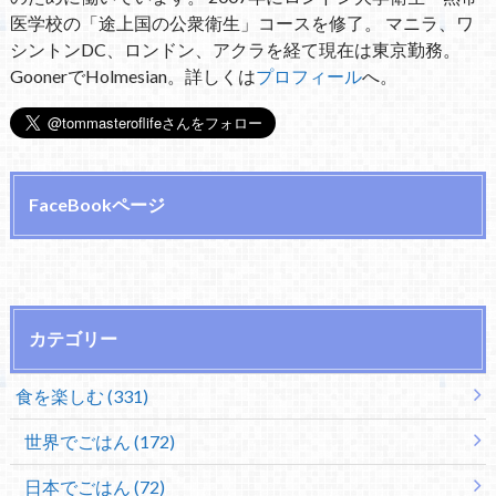
医学校の「途上国の公衆衛生」コースを修了。 マニラ、ワ
シントンDC、ロンドン、アクラを経て現在は東京勤務。
GoonerでHolmesian。詳しくは
プロフィール
へ。
FaceBookページ
カテゴリー
食を楽しむ (331)
世界でごはん (172)
日本でごはん (72)