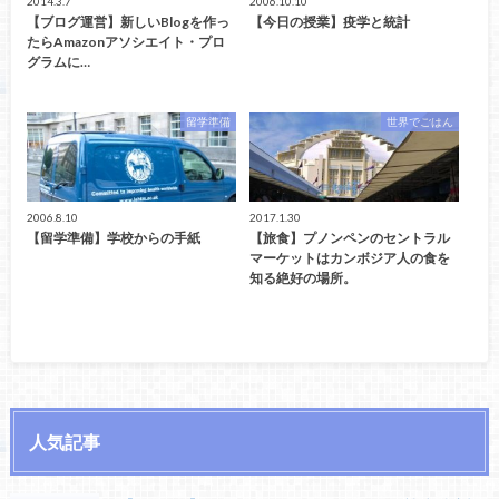
2014.3.7
2006.10.10
【ブログ運営】新しいBlogを作っ
【今日の授業】疫学と統計
たらAmazonアソシエイト・プロ
グラムに…
留学準備
世界でごはん
2006.8.10
2017.1.30
【留学準備】学校からの手紙
【旅食】プノンペンのセントラル
マーケットはカンボジア人の食を
知る絶好の場所。
人気記事