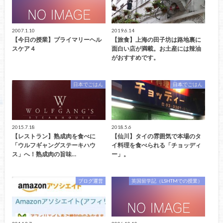
2007.1.10
2019.6.14
【今日の授業】プライマリーヘル
【旅食】上海の田子坊は路地裏に
スケア４
面白い店が満載。お土産には辣油
がおすすめです。
日本でごはん
日本でごはん
2015.7.18
2018.5.6
【レストラン】熟成肉を食べに
【仙川】タイの雰囲気で本場のタ
「ウルフギャングステーキハウ
イ料理を食べられる「チョッディ
ス」へ！熟成肉の旨味…
ー」。
ブログ運営
英国留学記（LSHTMでの授業）