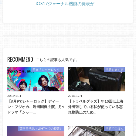
iOS17ジャーナル機能の発表が
RECOMMEND
こちらの記事も人気です。
月９「シャーロック」
世界を旅する
2019.11.1
2018.12.4
【#月9でシャーロック】ディー
【トラベルグッズ】年10回以上海
ン・フジオカ、岩田剛典主演、月9
外出張している私が使っている忘
ドラマ「シャー…
れ物防止のため…
英国留学記（LSHTMでの授業）
世界でごはん