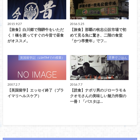
2015.9.27
2016.5.25
【旅食】白川郷で飛騨牛をいただ
【旅食】那覇の牧志公設市場で初
く！橋を渡ってすぐの今昔で昼食
めて見る魚に驚き、二階の食堂
がオススメ。
「かつ亭豊年」でフ…
英国留学記（LSHTMでの授業）
世界でごはん
2007.2.7
2016.7.7
【英国留学】エッセイ終了（プラ
【読食】ナポリ男のジローラモ＆
イマリヘルスケア）
クオモさんの美味しい魅力炸裂の
一冊！「パスタは…