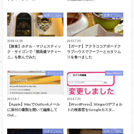
世界でごはん
世界でごはん
2018.11.18
2013.7.25
【旅食】ホテル・マジェスティッ
【ガーナ】アクラココアボードク
ク・サイゴンで「開高健マティー
ラブハウスでフーフーとカタツム
ニ」を飲んでみた
リを食べました
ガジェット
WordPress
2013.8.7
2014.7.25
【Apple】MacでOutlookメール
【WordPress】Stinger3デフォル
に添付の書類を開いて編集して
トの検索窓をGoogleカスタ…
Out…
日本でごはん
日本でごはん