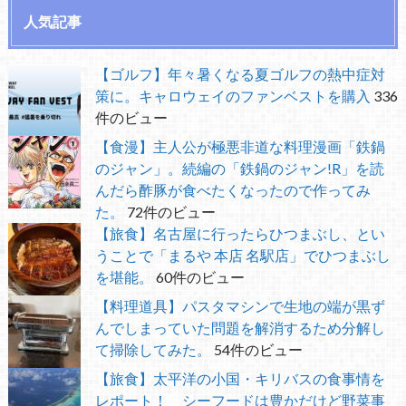
人気記事
【ゴルフ】年々暑くなる夏ゴルフの熱中症対
策に。キャロウェイのファンベストを購入
336
件のビュー
【食漫】主人公が極悪非道な料理漫画「鉄鍋
のジャン」。続編の「鉄鍋のジャン!R」を読
んだら酢豚が食べたくなったので作ってみ
た。
72件のビュー
【旅食】名古屋に行ったらひつまぶし、とい
うことで「まるや 本店 名駅店」でひつまぶし
を堪能。
60件のビュー
【料理道具】パスタマシンで生地の端が黒ず
んでしまっていた問題を解消するため分解し
て掃除してみた。
54件のビュー
【旅食】太平洋の小国・キリバスの食事情を
レポート！ シーフードは豊かだけど野菜事