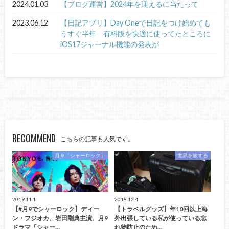
2024.01.03
【ブログ運営】2024年を迎えるに当たって
2023.06.12
【日記アプリ】Day Oneで日記をつけ始めても
うすぐ半年 有料版を快適に使ってたところに
iOS17ジャーナル機能の発表が
RECOMMEND
こちらの記事も人気です。
月９「シャーロック」
世界を旅する
2019.11.1
2018.12.4
【#月9でシャーロック】ディー
【トラベルグッズ】年10回以上海
ン・フジオカ、岩田剛典主演、月9
外出張している私が使っている忘
ドラマ「シャー…
れ物防止のため…