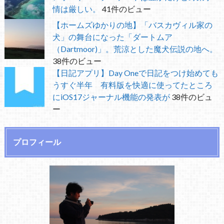
情は厳しい。
41件のビュー
【ホームズゆかりの地】「バスカヴィル家の
犬」の舞台になった「ダートムア
（Dartmoor)」。荒涼とした魔犬伝説の地へ。
38件のビュー
【日記アプリ】Day Oneで日記をつけ始めても
うすぐ半年 有料版を快適に使ってたところ
にiOS17ジャーナル機能の発表が
38件のビュ
ー
プロフィール