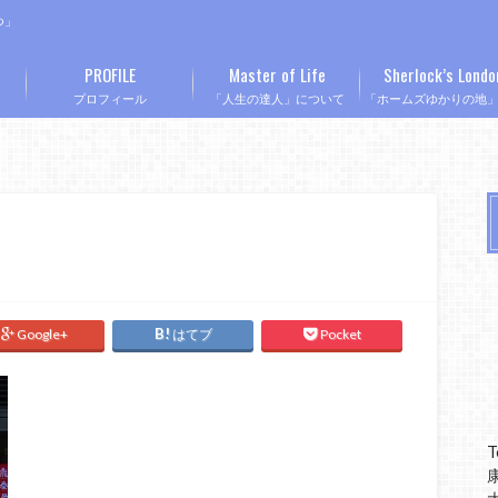
つ」
PROFILE
Master of Life
Sherlock’s Londo
プロフィール
「人生の達人」について
「ホームズゆかりの地
Google+
はてブ
Pocket
T