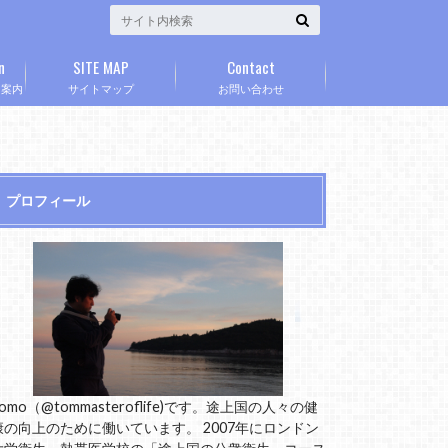
n
SITE MAP
Contact
」案内
サイトマップ
お問い合わせ
プロフィール
omo（@tommasteroflife)です。途上国の人々の健
康の向上のために働いています。 2007年にロンドン