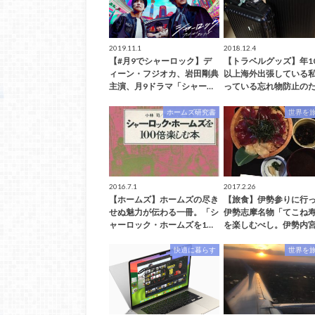
2019.11.1
2018.12.4
【#月9でシャーロック】デ
【トラベルグッズ】年1
ィーン・フジオカ、岩田剛典
以上海外出張している
主演、月9ドラマ「シャー…
っている忘れ物防止のた
ホームズ研究書
世界を
2016.7.1
2017.2.26
【ホームズ】ホームズの尽き
【旅食】伊勢参りに行
せぬ魅力が伝わる一冊。「シ
伊勢志摩名物「てこね
ャーロック・ホームズを1…
を楽しむべし。伊勢内宮
快適に暮らす
世界を