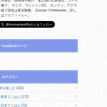
大学衛生・熱帯医学校の「途上国の公衆衛生」コース
を修了。 マニラ、ワシントンDC、ロンドン、アクラ
を経て現在は東京勤務。 GoonerでHolmesian。詳し
くは
プロフィール
へ。
FaceBookページ
カテゴリー
食を楽しむ (331)
世界でごはん (172)
日本でごはん (72)