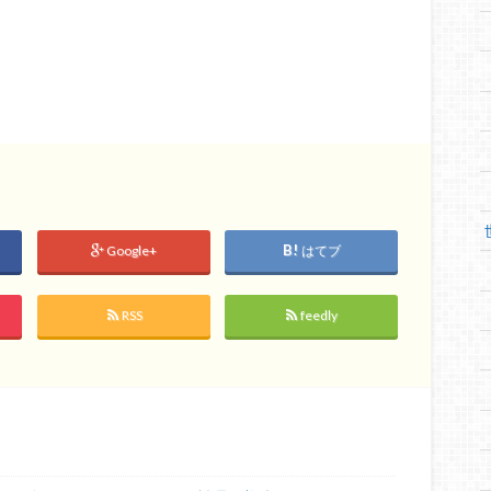
Google+
はてブ
RSS
feedly