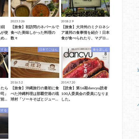
2023.3.26
2018.2.9
0回
【旅食】初訪問のネパールで
【旅食】大洋州のミクロネシ
私が使
食べた美味しかった料理の
ア連邦の食事情を紹介！日本
め…
数々
食が食べられたり、マグロ…
旅する
日本でごはん
食を楽しむ
2016.5.2
2014.7.20
ったら
【旅食】沖縄旅行の最初に食
【読食】第16期dancyu読者
寿司」
べた沖縄料理は那覇空港の琉
100人委員会の委員になりま
前…
球村「ソーキそばとジュー…
した。
旅する