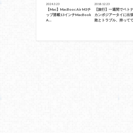
2024.3.23
2018.12.23
【Mac】MacBooc Air M3チ
【旅行】一週間でベト
ップ搭載13インチMacBook
カンボジアータイに出
A…
敗とトラブル、持ってて