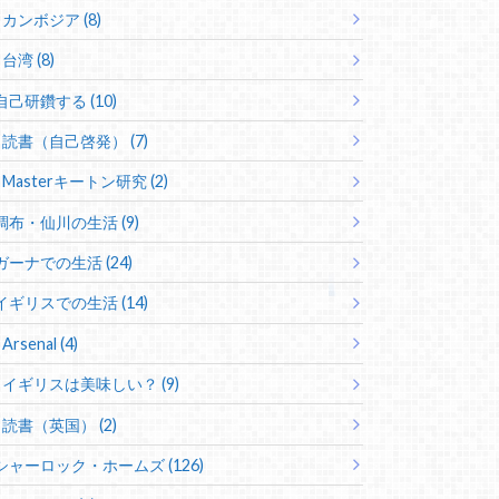
カンボジア (8)
台湾 (8)
自己研鑽する (10)
読書（自己啓発） (7)
Masterキートン研究 (2)
調布・仙川の生活 (9)
ガーナでの生活 (24)
イギリスでの生活 (14)
Arsenal (4)
イギリスは美味しい？ (9)
読書（英国） (2)
シャーロック・ホームズ (126)