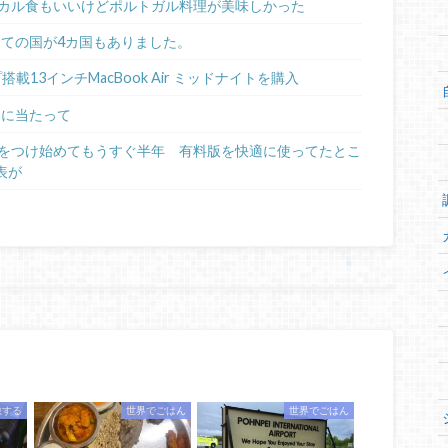
カル食もいいけどポルトガル料理が美味しかった
めての国が4カ国もありました。
ップ搭載13インチMacBook Air ミッドナイトを購入
るに当たって
日記をつけ始めてもうすぐ半年 有料版を快適に使ってたとこ
表が
旅する
世界でごはん
世界でごはん