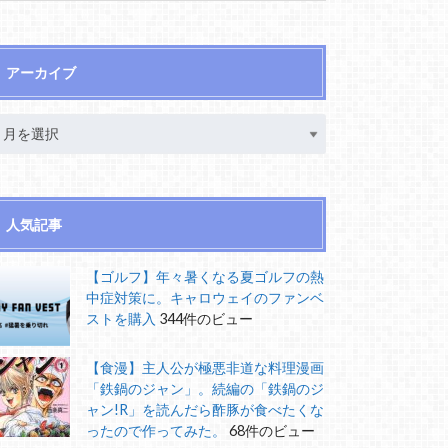
アーカイブ
人気記事
【ゴルフ】年々暑くなる夏ゴルフの熱
中症対策に。キャロウェイのファンベ
ストを購入
344件のビュー
【食漫】主人公が極悪非道な料理漫画
「鉄鍋のジャン」。続編の「鉄鍋のジ
ャン!R」を読んだら酢豚が食べたくな
ったので作ってみた。
68件のビュー