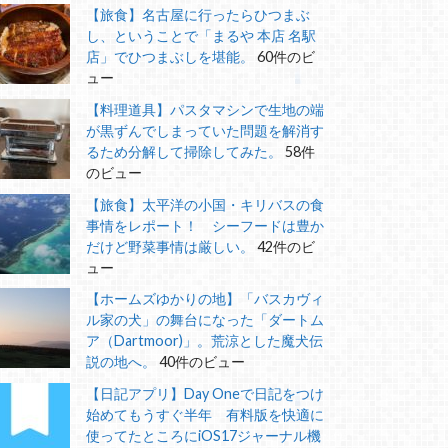
【旅食】名古屋に行ったらひつまぶ
し、ということで「まるや 本店 名駅
店」でひつまぶしを堪能。
60件のビ
ュー
【料理道具】パスタマシンで生地の端
が黒ずんでしまっていた問題を解消す
るため分解して掃除してみた。
58件
のビュー
【旅食】太平洋の小国・キリバスの食
事情をレポート！ シーフードは豊か
だけど野菜事情は厳しい。
42件のビ
ュー
【ホームズゆかりの地】「バスカヴィ
ル家の犬」の舞台になった「ダートム
ア（Dartmoor)」。荒涼とした魔犬伝
説の地へ。
40件のビュー
【日記アプリ】Day Oneで日記をつけ
始めてもうすぐ半年 有料版を快適に
使ってたところにiOS17ジャーナル機