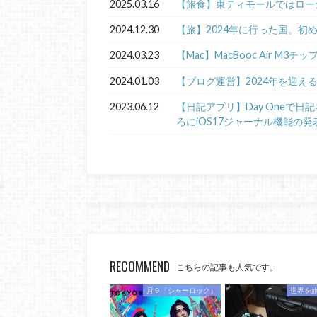
2025.03.16
【旅食】東ティモールではロー
2024.12.30
【旅】2024年に行った国。初
2024.03.23
【Mac】MacBooc Air M3チ
2024.01.03
【ブログ運営】2024年を迎え
2023.06.12
【日記アプリ】Day Oneで
ろにiOS17ジャーナル機能の発
RECOMMEND
こちらの記事も人気です。
月９「シャーロック」
世界を