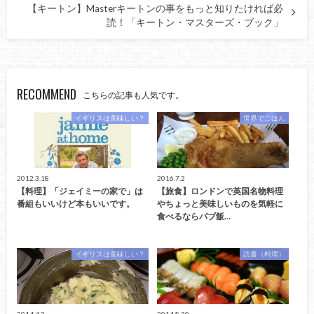
【キートン】Masterキートンの事をもっと知りたければ必
読！「キートン・マスターズ・ブック」
RECOMMEND
こちらの記事も人気です。
イギリスは美味しい？
世界でごはん
2012.3.18
2016.7.2
【料理】「ジェイミーの家で」は
【旅食】ロンドンで英国名物料理
番組もいいけど本もいいです。
やちょっと美味しいものを気軽に
食べるならパブ飯…
イギリスは美味しい？
読書（料理）
2014.4.2
2014.8.30