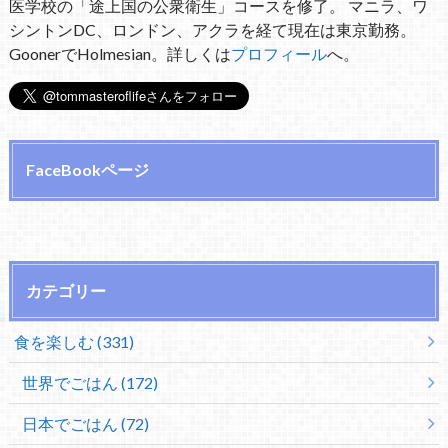
医学校の「途上国の公衆衛生」コースを修了。 マニラ、ワ
シントンDC、ロンドン、アクラを経て現在は東京勤務。
GoonerでHolmesian。詳しくは
プロフィール
へ。
FaceBookページ
カテゴリー
食を楽しむ (331)
世界でごはん (172)
日本でごはん (72)