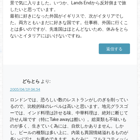
景で気に入りました。いつか、Lands Endから反対側まで旅
したいと思っています。
最初に好きになった外国がイギリスで、次がイタリアでし
た。両方ともいまだに好きな国です。仕事柄、外国に行くこ
とは多いのですが、先進国はほとんどないため、休みをとら
ないとイタリアにはいけないですね。
返信する
どらとら
より:
2005/04/19 04:54
ロンドンでは、恐ろしい数のレストランがしのぎを削ってい
るので、比較的味のレベルは高いと思います。地元グラスゴ
ーでは、インド料理は許せる味、中華料理は、絶対に断じて
許せん味です（特にTake awayは酷い）。総菜類も不味いも
のが多く、生きていく為には、自炊しかありません。しか
し、ビールの種類は多い上に、内装も異国情緒溢れるものが
多いパブは、お薦めできます。ちなみに、フルスコティッシ