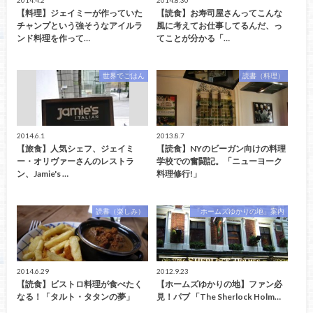
【料理】ジェイミーが作っていた
【読食】お寿司屋さんってこんな
チャンプという強そうなアイルラ
風に考えてお仕事してるんだ、っ
ンド料理を作って…
てことが分かる「…
世界でごはん
読書（料理）
2014.6.1
2013.8.7
【旅食】人気シェフ、ジェイミ
【読食】NYのビーガン向けの料理
ー・オリヴァーさんのレストラ
学校での奮闘記。「ニューヨーク
ン、Jamie's …
料理修行!」
読書（楽しみ）
「ホームズゆかりの地」案内
2014.6.29
2012.9.23
【読食】ビストロ料理が食べたく
【ホームズゆかりの地】ファン必
なる！「タルト・タタンの夢」
見！パブ 「The Sherlock Holm…