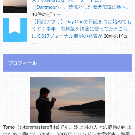
（Dartmoor)」。荒涼とした魔犬伝説の地へ。
40件のビュー
【日記アプリ】Day Oneで日記をつけ始めても
うすぐ半年 有料版を快適に使ってたところ
にiOS17ジャーナル機能の発表が
38件のビュ
ー
プロフィール
Tomo（@tommasteroflife)です。途上国の人々の健康の向上
のために働いています。 2007年にロンドン大学衛生・熱帯