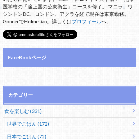
医学校の「途上国の公衆衛生」コースを修了。 マニラ、ワ
シントンDC、ロンドン、アクラを経て現在は東京勤務。
GoonerでHolmesian。詳しくは
プロフィール
へ。
FaceBookページ
カテゴリー
食を楽しむ (331)
世界でごはん (172)
日本でごはん (72)