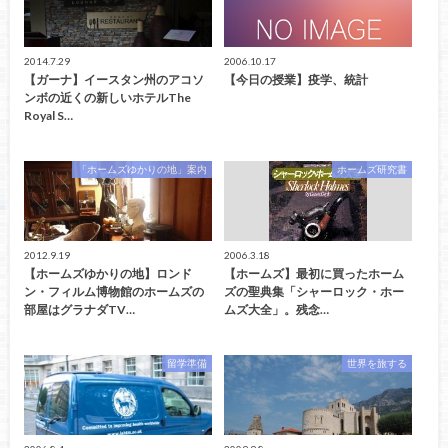
2014.7.29
2006.10.17
【ガーナ】イースタン州のアコソ
【今日の授業】疫学、統計
ンボの近くの新しいホテルThe
Royal S…
「ホームズゆかりの地」案内
ホームズ研究書
2012.9.19
2006.3.18
【ホームズゆかりの地】ロンド
【ホームズ】最初に買ったホーム
ン・フィルム博物館のホームズの
ズの聖典集「シャーロック・ホー
部屋はグラナダTV…
ムズ大全」。残念…
留学準備
世界を旅する