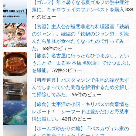
【ゴルフ】年々暑くなる夏ゴルフの熱中症対
策に。キャロウェイのファンベストを購入
338
件のビュー
【食漫】主人公が極悪非道な料理漫画「鉄鍋
のジャン」。続編の「鉄鍋のジャン!R」を読
んだら酢豚が食べたくなったので作ってみ
た。
68件のビュー
【旅食】名古屋に行ったらひつまぶし、とい
うことで「まるや 本店 名駅店」でひつまぶし
を堪能。
59件のビュー
【料理道具】パスタマシンで生地の端が黒ず
んでしまっていた問題を解消するため分解し
て掃除してみた。
56件のビュー
【旅食】太平洋の小国・キリバスの食事情を
レポート！ シーフードは豊かだけど野菜事
情は厳しい。
42件のビュー
【ホームズゆかりの地】「バスカヴィル家の
犬」の舞台になった「ダートムア