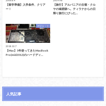
2006.8.4
2009.9.8
【留学準備】入学条件、クリア
【旅行】アルバニアの古都・クル
ー！
ヤの城砦跡へ。ティラナからの日
帰り旅行にぴった…
ガジェット
2018.10.7
【Mac】5年使ってきたMacBook
Pro(mid2012)のハードディ…
人気記事