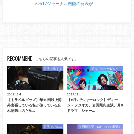
iOS17ジャーナル機能の発表が
RECOMMEND
こちらの記事も人気です。
世界を旅する
月９「シャーロック」
2018.12.4
2019.11.1
【トラベルグッズ】年10回以上海
【#月9でシャーロック】ディー
外出張している私が使っている忘
ン・フジオカ、岩田剛典主演、月9
れ物防止のため…
ドラマ「シャー…
世界でごはん
英国留学記（LSHTMでの授業）