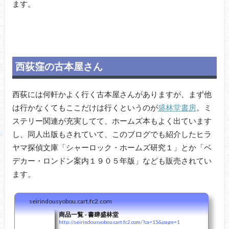
ます。
西荻窪の古本屋さん
西荻には何軒かよく行く古本屋さんがありますが、まず他
は行かなくてもここだけは行くというのが
盛林堂書房
。ミ
ステリー関連が充実してて、ホームズ本もよく出ています
し、同人出版もされていて、このブログでも紹介したヒラ
ヤマ探偵文庫「シャーロック・ホームズ研究１」とか「ベ
デカー・ロンドン案内１９０５年版」なども販売されてい
ます。
seirindousyobou.cart.fc2.com
商品一覧 - 書肆盛林堂
http://seirindousyobou.cart.fc2.com/?ca=15&page=1