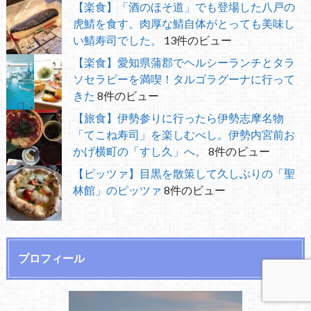
【楽食】「酒のほそ道」でも登場した八戸の
虎鯖を食す。肉厚な鯖自体がとっても美味し
い鯖寿司でした。
13件のビュー
【楽食】愛知県蒲郡でヘルシーランチとタラ
ソセラピーを満喫！タルゴラグーナに行って
きた
8件のビュー
【旅食】伊勢参りに行ったら伊勢志摩名物
「てこね寿司」を楽しむべし。伊勢内宮前お
かげ横町の「すし久」へ。
8件のビュー
【ピッツァ】目黒を散策して久しぶりの「聖
林館」のピッツァ
8件のビュー
プロフィール