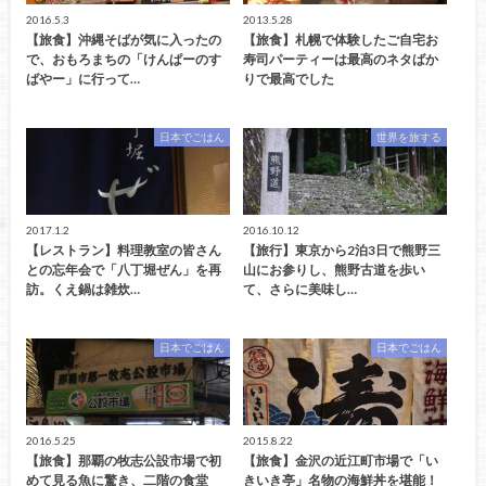
2016.5.3
2013.5.28
【旅食】沖縄そばが気に入ったの
【旅食】札幌で体験したご自宅お
で、おもろまちの「けんぱーのす
寿司パーティーは最高のネタばか
ばやー」に行って…
りで最高でした
日本でごはん
世界を旅する
2017.1.2
2016.10.12
【レストラン】料理教室の皆さん
【旅行】東京から2泊3日で熊野三
との忘年会で「八丁堀ぜん」を再
山にお参りし、熊野古道を歩い
訪。くえ鍋は雑炊…
て、さらに美味し…
日本でごはん
日本でごはん
2016.5.25
2015.8.22
【旅食】那覇の牧志公設市場で初
【旅食】金沢の近江町市場で「い
めて見る魚に驚き、二階の食堂
きいき亭」名物の海鮮丼を堪能！