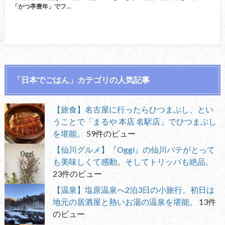
「かつ亭豊年」でフ…
「日本でごはん」カテゴリの人気記事
【旅食】名古屋に行ったらひつまぶし、とい
うことで「まるや 本店 名駅店」でひつまぶし
を堪能。
59件のビュー
【仙川グルメ】『Oggi』の仙川パテがとって
も美味しくて感動。そしてトリッパも絶品。
23件のビュー
【温泉】塩原温泉へ2泊3日の小旅行。初日は
地元の居酒屋と熱いお湯の温泉を堪能。
13件
のビュー