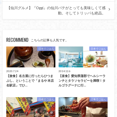
【仙川グルメ】『Oggi』の仙川パテがとっても美味しくて感
動。そしてトリッパも絶品。
RECOMMEND
こちらの記事も人気です。
日本でごはん
日本でごはん
2020.7.24
2014.12.6
【旅食】名古屋に行ったらひつま
【楽食】愛知県蒲郡でヘルシーラ
ぶし、ということで「まるや 本店
ンチとタラソセラピーを満喫！タ
名駅店」でひ…
ルゴラグーナに行…
日本でごはん
日本でごはん