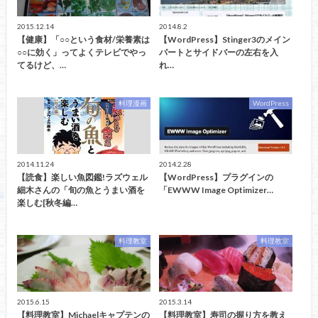
2015.12.14
2014.8.2
【健康】「○○という食材/栄養素は
【WordPress】Stinger3のメイン
○○に効く」ってよくテレビでやっ
パートとサイドバーの左右を入
てるけど、…
れ…
料理漫画
WordPress
2014.11.24
2014.2.28
【読食】楽しい魚図鑑!ラズウェル
【WordPress】プラグインの
細木さんの「旬の魚とうまい酒を
「EWWW Image Optimizer…
楽しむ[秋冬編…
料理教室
料理教室
2015.6.15
2015.3.14
【料理教室】Michaelキャプテンの
【料理教室】寿司の握り方を教え