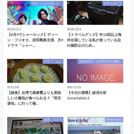
月９「シャーロック」
世界を旅する
2019.11.1
2018.12.4
【#月9でシャーロック】ディー
【トラベルグッズ】年10回以上海
ン・フジオカ、岩田剛典主演、月9
外出張している私が使っている忘
ドラマ「シャー…
れ物防止のため…
世界でごはん
英国留学記（LSHTMでの授業）
2011.5.8
2007.3.13
【旅食】台湾で鼎泰豐よりも美味
【今日の授業】経済分析
しい小籠包が食べられる？「明月
Uncertainty 2
湯包」に行って確…
健康に生きる
WordPress