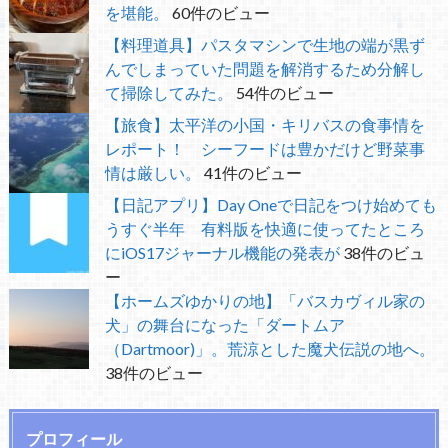
を堪能。
60件のビュー
【料理道具】パスタマシンで生地の端が黒ず
んでしまっていた問題を解消するため分解し
て掃除してみた。
54件のビュー
【旅食】太平洋の小国・キリバスの食事情を
レポート！ シーフードは豊かだけど野菜事
情は厳しい。
41件のビュー
【日記アプリ】Day Oneで日記をつけ始めても
うすぐ半年 有料版を快適に使ってたところ
にiOS17ジャーナル機能の発表が
38件のビュ
ー
【ホームズゆかりの地】「バスカヴィル家の
犬」の舞台になった「ダートムア
（Dartmoor)」。荒涼とした魔犬伝説の地へ。
38件のビュー
プロフィール