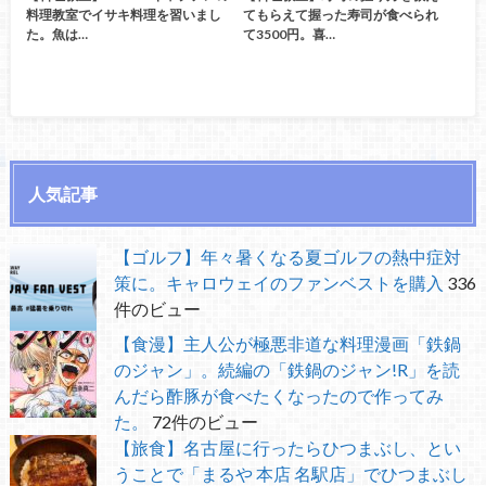
料理教室でイサキ料理を習いまし
てもらえて握った寿司が食べられ
た。魚は…
て3500円。喜…
人気記事
【ゴルフ】年々暑くなる夏ゴルフの熱中症対
策に。キャロウェイのファンベストを購入
336
件のビュー
【食漫】主人公が極悪非道な料理漫画「鉄鍋
のジャン」。続編の「鉄鍋のジャン!R」を読
んだら酢豚が食べたくなったので作ってみ
た。
72件のビュー
【旅食】名古屋に行ったらひつまぶし、とい
うことで「まるや 本店 名駅店」でひつまぶし