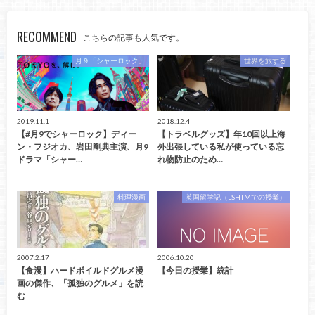
RECOMMEND
こちらの記事も人気です。
月９「シャーロック」
世界を旅する
2019.11.1
2018.12.4
【#月9でシャーロック】ディー
【トラベルグッズ】年10回以上海
ン・フジオカ、岩田剛典主演、月9
外出張している私が使っている忘
ドラマ「シャー…
れ物防止のため…
料理漫画
英国留学記（LSHTMでの授業）
2007.2.17
2006.10.20
【食漫】ハードボイルドグルメ漫
【今日の授業】統計
画の傑作、「孤独のグルメ」を読
む