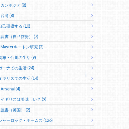
カンボジア (8)
台湾 (8)
自己研鑽する (10)
読書（自己啓発） (7)
Masterキートン研究 (2)
調布・仙川の生活 (9)
ガーナでの生活 (24)
イギリスでの生活 (14)
Arsenal (4)
イギリスは美味しい？ (9)
読書（英国） (2)
シャーロック・ホームズ (126)