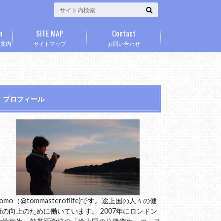
n
SITE MAP
Contact
」案内
サイトマップ
お問い合わせ
プロフィール
omo（@tommasteroflife)です。途上国の人々の健
康の向上のために働いています。 2007年にロンドン