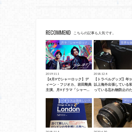
RECOMMEND
こちらの記事も人気です。
月９「シャーロック」
世界を
2019.11.1
2018.12.4
【#月9でシャーロック】デ
【トラベルグッズ】年1
ィーン・フジオカ、岩田剛典
以上海外出張している
主演、月9ドラマ「シャー…
っている忘れ物防止のた
イギリスは美味しい？
ガジ
2018.11.4
2020.6.30