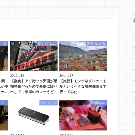
旅する
日本でごはん
世界を旅する
2015.1.18
2014.1.17
0回
【楽食】アド街ック天国が巣
【旅行】モンテネグロのコト
私が使
鴨特集だったので巣鴨に繰り
ルという小さな城塞都市まで
め…
出して古奈屋のカレーうど…
行ってみた
ェット
ガジェット
料理教室
2014.9.14
2015.3.14