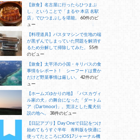
【旅食】名古屋に行ったらひつまぶ
し、ということで「まるや 本店 名駅
店」でひつまぶしを堪能。
60件のビ
ュー
【料理道具】パスタマシンで生地の端
が黒ずんでしまっていた問題を解消す
るため分解して掃除してみた。
55件
のビュー
【旅食】太平洋の小国・キリバスの食
事情をレポート！ シーフードは豊か
だけど野菜事情は厳しい。
42件のビ
ュー
【ホームズゆかりの地】「バスカヴィ
ル家の犬」の舞台になった「ダートム
ア（Dartmoor)」。荒涼とした魔犬伝
説の地へ。
38件のビュー
【日記アプリ】Day Oneで日記をつけ
始めてもうすぐ半年 有料版を快適に
使ってたところにiOS17ジャーナル機