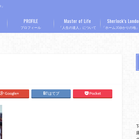
つ」
PROFILE
Master of Life
Sherlock’s Londo
プロフィール
「人生の達人」について
「ホームズゆかりの地
Google+
はてブ
Pocket
T