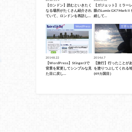
【ロンドン】読むといきたく
【ガジェット】ミラー
なる場所がたくさん紹介され
眼のLumix GX7 Mark II
ていて、ロンドンを再訪し…
続して…
WordPress
世界を
2014.8.22
2014.6.7
【WordPress】Stinger3で
【旅行】行ったことが
背景を変更してシンプルな見
を塗りつぶしてくれる
た目に戻し…
(49カ国目）