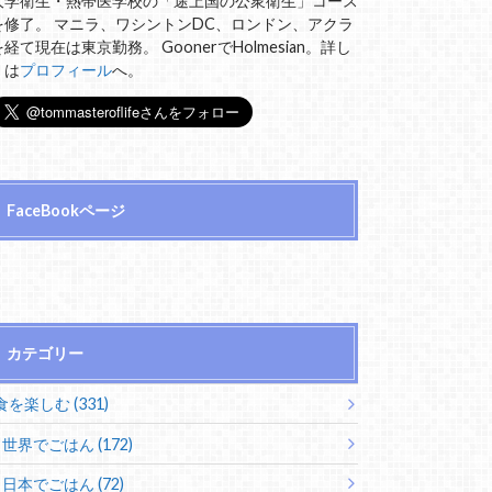
大学衛生・熱帯医学校の「途上国の公衆衛生」コース
を修了。 マニラ、ワシントンDC、ロンドン、アクラ
を経て現在は東京勤務。 GoonerでHolmesian。詳し
くは
プロフィール
へ。
FaceBookページ
カテゴリー
食を楽しむ (331)
世界でごはん (172)
日本でごはん (72)