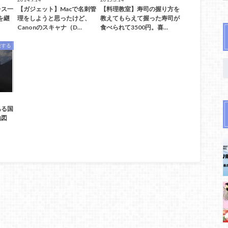
レス一
【ガジェット】Macで名刺管
【料理教室】寿司の握り方を
 を継
理をしようと思ったけど、
教えてもらえて握った寿司が
Canonのスキャナ（D…
食べられて3500円。喜…
旅する
ある国
地図