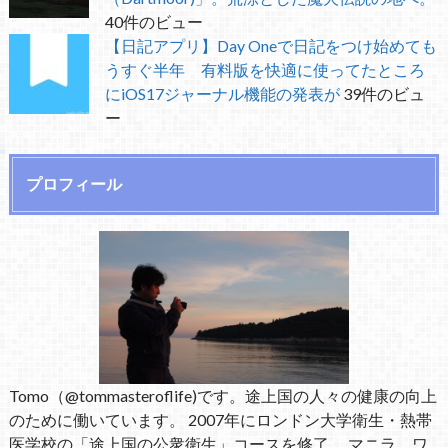
40件のビュー
【日記アプリ】Day Oneで日記をつけ始めても
うすぐ半年 有料版を快適に使ってたところ
にiOS17ジャーナル機能の発表が
39件のビュ
ー
プロフィール
Tomo（@tommasteroflife)です。途上国の人々の健康の向上
のために働いています。 2007年にロンドン大学衛生・熱帯
医学校の「途上国の公衆衛生」コースを修了。 マニラ、ワ