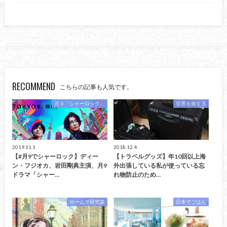
RECOMMEND
こちらの記事も人気です。
月９「シャーロック」
世界を旅する
2019.11.1
2018.12.4
【#月9でシャーロック】ディー
【トラベルグッズ】年10回以上海
ン・フジオカ、岩田剛典主演、月9
外出張している私が使っている忘
ドラマ「シャー…
れ物防止のため…
ホームズ研究書
日本でごはん