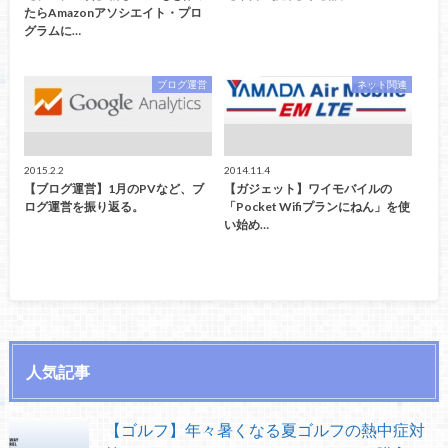
たらAmazonアソシエイト・プロ
グラムに…
ブログ運営
ネット関連
2015.2.2
2014.11.4
【ブログ運営】1月のPVなど、ブ
【ガジェット】ワイモバイルの
ログ運営を振り返る。
「Pocket Wifiプランにねん」を使
い始め…
人気記事
【ゴルフ】年々暑くなる夏ゴルフの熱中症対