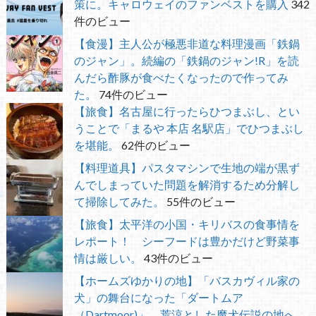
策に。キャロウェイのファンベストを購入
342
件のビュー
【食漫】主人公が極悪非道な料理漫画「鉄鍋
のジャン」。続編の「鉄鍋のジャン!R」を読
んだら酢豚が食べたくなったので作ってみ
た。
74件のビュー
【旅食】名古屋に行ったらひつまぶし、とい
うことで「まるや 本店 名駅店」でひつまぶし
を堪能。
62件のビュー
【料理道具】パスタマシンで生地の端が黒ず
んでしまっていた問題を解消するため分解し
て掃除してみた。
55件のビュー
【旅食】太平洋の小国・キリバスの食事情を
レポート！ シーフードは豊かだけど野菜事
情は厳しい。
43件のビュー
【ホームズゆかりの地】「バスカヴィル家の
犬」の舞台になった「ダートムア
（Dartmoor)」。荒涼とした魔犬伝説の地へ。