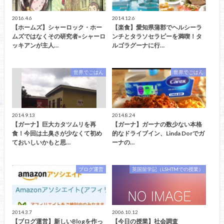
2016.4.6
2014.12.6
【ホームズ】シャーロック・ホー
【楽食】愛知県蒲郡でヘルシーラ
ムズではなくその研究者=シャーロ
ンチとタラソセラピーを満喫！タ
ッキアンが主人…
ルゴラグーナに行…
世界でごはん
世界でごはん
2014.9.13
2014.8.24
【ガーナ】巨大カタツムリを再
【ガーナ】ガーナの数少ない本格
食！今回は土臭さが少なくて初め
的なドライブイン、Linda Dorでガ
ておいしいかもと思…
ーナの…
ブログ運営
英国留学記（LSHTMでの授業）
2014.3.7
2006.10.12
【ブログ運営】新しいBlogを作っ
【今日の授業】社会調査