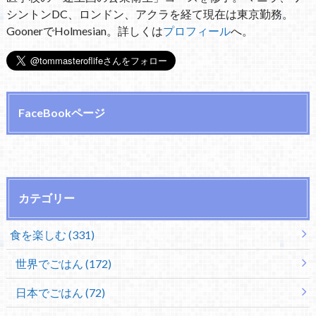
シントンDC、ロンドン、アクラを経て現在は東京勤務。
GoonerでHolmesian。詳しくは
プロフィール
へ。
FaceBookページ
カテゴリー
食を楽しむ (331)
世界でごはん (172)
日本でごはん (72)