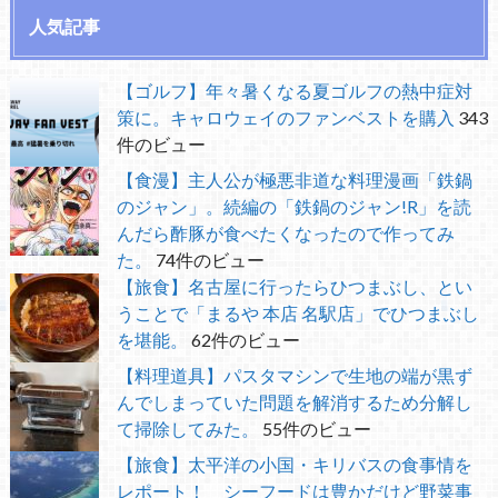
人気記事
【ゴルフ】年々暑くなる夏ゴルフの熱中症対
策に。キャロウェイのファンベストを購入
343
件のビュー
【食漫】主人公が極悪非道な料理漫画「鉄鍋
のジャン」。続編の「鉄鍋のジャン!R」を読
んだら酢豚が食べたくなったので作ってみ
た。
74件のビュー
【旅食】名古屋に行ったらひつまぶし、とい
うことで「まるや 本店 名駅店」でひつまぶし
を堪能。
62件のビュー
【料理道具】パスタマシンで生地の端が黒ず
んでしまっていた問題を解消するため分解し
て掃除してみた。
55件のビュー
【旅食】太平洋の小国・キリバスの食事情を
レポート！ シーフードは豊かだけど野菜事