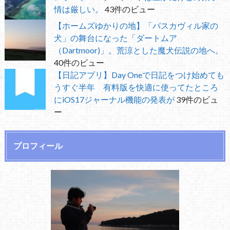
情は厳しい。
43件のビュー
【ホームズゆかりの地】「バスカヴィル家の
犬」の舞台になった「ダートムア
（Dartmoor)」。荒涼とした魔犬伝説の地へ。
40件のビュー
【日記アプリ】Day Oneで日記をつけ始めても
うすぐ半年 有料版を快適に使ってたところ
にiOS17ジャーナル機能の発表が
39件のビュ
ー
プロフィール