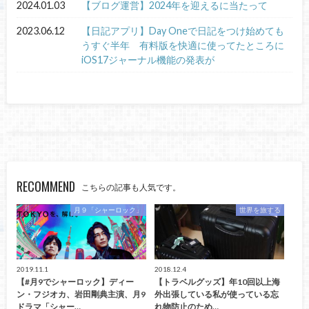
2024.01.03
【ブログ運営】2024年を迎えるに当たって
2023.06.12
【日記アプリ】Day Oneで日記をつけ始めても
うすぐ半年 有料版を快適に使ってたところに
iOS17ジャーナル機能の発表が
RECOMMEND
こちらの記事も人気です。
月９「シャーロック」
世界を旅する
2019.11.1
2018.12.4
【#月9でシャーロック】ディー
【トラベルグッズ】年10回以上海
ン・フジオカ、岩田剛典主演、月9
外出張している私が使っている忘
ドラマ「シャー…
れ物防止のため…