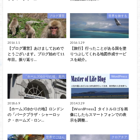
ブログ運営
世界を旅する
2016.1.1
2016.1.29
【ブログ運営】あけましておめで
【旅行】行ったことがある国を塗
とうございます。ブログ始めて11
りつぶしてくれる地図作成サービ
年目。振り返り…
スを紹介。
「ホームズゆかりの地」案内
WordPress
2018.6.9
2014.3.29
【ホームズゆかりの地】ロンドン
【WordPress】タイトルロゴを画
の「パークプラザ・シャーロッ
像にしたらスマートフォンでの表
ク・ホームズ・ロン…
示を調整…
世界でごはん
クロアチア