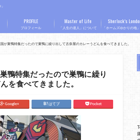
つ」
PROFILE
Master of Life
Sherlock’s Londo
プロフィール
「人生の達人」について
「ホームズゆかりの地
天国が巣鴨特集だったので巣鴨に繰り出して古奈屋のカレーうどんを食べてきました。
が巣鴨特集だったので巣鴨に繰り
どんを食べてきました。
Google+
はてブ
Pocket
T