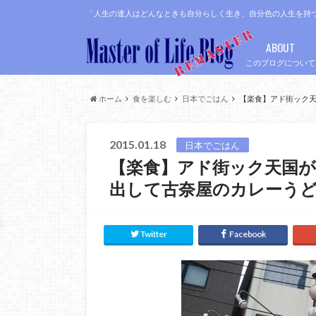
「人生の達人はどんなときも自分らしく生き、自分色の人生を持
ABOUT
このブログについて
ホーム
食を楽しむ
日本でごはん
【楽食】アド街ック
2015.01.18
日本でごはん
【楽食】アド街ック天国
出して古奈屋のカレーう
Twitter
Facebook