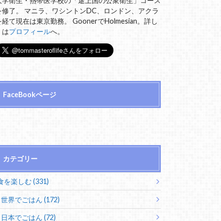
大学衛生・熱帯医学校の「途上国の公衆衛生」コース
を修了。 マニラ、ワシントンDC、ロンドン、アクラ
を経て現在は東京勤務。 GoonerでHolmesian。詳し
くは
プロフィール
へ。
FaceBookページ
カテゴリー
食を楽しむ (331)
世界でごはん (172)
日本でごはん (72)