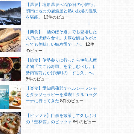
【温泉】塩原温泉へ2泊3日の小旅行。
初日は地元の居酒屋と熱いお湯の温泉
を堪能。
13件のビュー
【楽食】「酒のほそ道」でも登場した
八戸の虎鯖を食す。肉厚な鯖自体がと
っても美味しい鯖寿司でした。
12件
のビュー
【旅食】伊勢参りに行ったら伊勢志摩
名物「てこね寿司」を楽しむべし。伊
勢内宮前おかげ横町の「すし久」へ。
9件のビュー
【楽食】愛知県蒲郡でヘルシーランチ
とタラソセラピーを満喫！タルゴラグ
ーナに行ってきた
8件のビュー
【ピッツァ】目黒を散策して久しぶり
の「聖林館」のピッツァ
8件のビュー