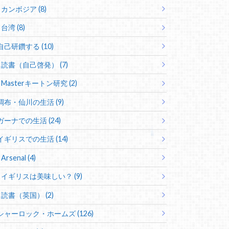
カンボジア (8)
台湾 (8)
自己研鑽する (10)
読書（自己啓発） (7)
Masterキートン研究 (2)
調布・仙川の生活 (9)
ガーナでの生活 (24)
イギリスでの生活 (14)
Arsenal (4)
イギリスは美味しい？ (9)
読書（英国） (2)
シャーロック・ホームズ (126)