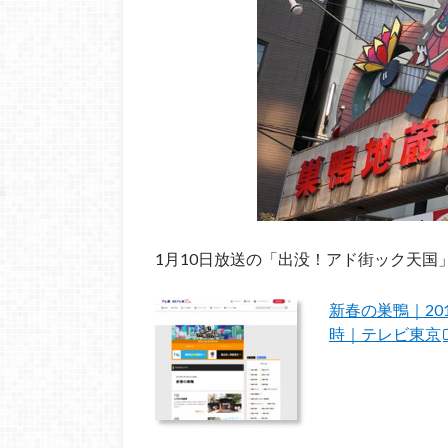
1月10日放送の「出没！アド街ック天国
新春の巣鴨｜20
時｜テレビ東京