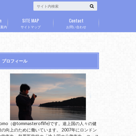
n
SITE MAP
Contact
」案内
サイトマップ
お問い合わせ
プロフィール
omo（@tommasteroflife)です。途上国の人々の健
康の向上のために働いています。 2007年にロンドン