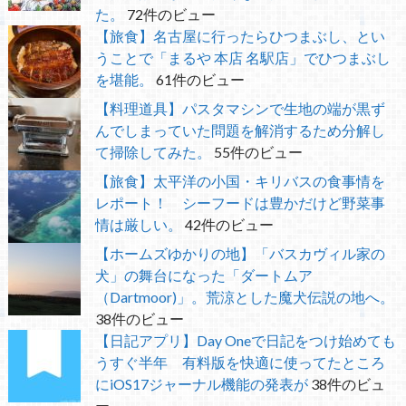
た。
72件のビュー
【旅食】名古屋に行ったらひつまぶし、とい
うことで「まるや 本店 名駅店」でひつまぶし
を堪能。
61件のビュー
【料理道具】パスタマシンで生地の端が黒ず
んでしまっていた問題を解消するため分解し
て掃除してみた。
55件のビュー
【旅食】太平洋の小国・キリバスの食事情を
レポート！ シーフードは豊かだけど野菜事
情は厳しい。
42件のビュー
【ホームズゆかりの地】「バスカヴィル家の
犬」の舞台になった「ダートムア
（Dartmoor)」。荒涼とした魔犬伝説の地へ。
38件のビュー
【日記アプリ】Day Oneで日記をつけ始めても
うすぐ半年 有料版を快適に使ってたところ
にiOS17ジャーナル機能の発表が
38件のビュ
ー