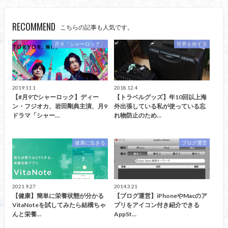
RECOMMEND
こちらの記事も人気です。
月９「シャーロック」
世界を旅する
2019.11.1
2018.12.4
【#月9でシャーロック】ディー
【トラベルグッズ】年10回以上海
ン・フジオカ、岩田剛典主演、月9
外出張している私が使っている忘
ドラマ「シャー…
れ物防止のため…
健康に生きる
ブログ運営
2021.9.27
2014.3.21
【健康】簡単に栄養状態が分かる
【ブログ運営】iPhoneやMacのア
VitaNoteを試してみたら結構ちゃ
プリをアイコン付き紹介できる
んと栄養…
AppSt…