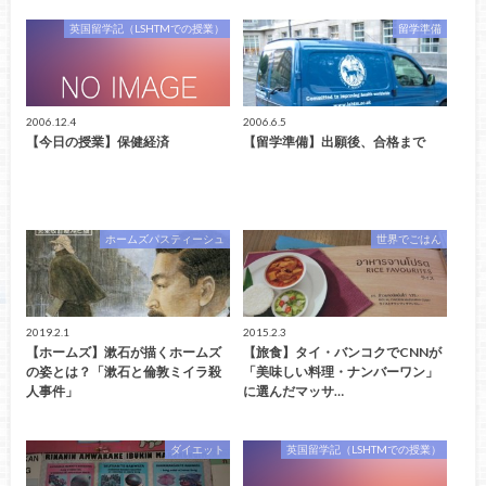
英国留学記（LSHTMでの授業）
留学準備
2006.12.4
2006.6.5
【今日の授業】保健経済
【留学準備】出願後、合格まで
ホームズパスティーシュ
世界でごはん
2019.2.1
2015.2.3
【ホームズ】漱石が描くホームズ
【旅食】タイ・バンコクでCNNが
の姿とは？「漱石と倫敦ミイラ殺
「美味しい料理・ナンバーワン」
人事件」
に選んだマッサ…
ダイエット
英国留学記（LSHTMでの授業）