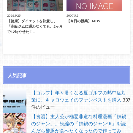
2016.9.25
2007.5.2
【健康】ダイエットを決意し、
【今日の授業】AIDS
「高級ジムに通わなくても、2ヶ月
で12㎏やせた！…
人気記事
【ゴルフ】年々暑くなる夏ゴルフの熱中症対
策に。キャロウェイのファンベストを購入
337
件のビュー
【食漫】主人公が極悪非道な料理漫画「鉄鍋
のジャン」。続編の「鉄鍋のジャン!R」を読
んだら酢豚が食べたくなったので作ってみ