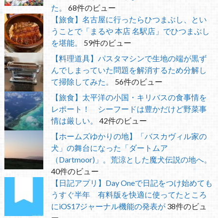
た。
68件のビュー
【旅食】名古屋に行ったらひつまぶし、とい
うことで「まるや 本店 名駅店」でひつまぶし
を堪能。
59件のビュー
【料理道具】パスタマシンで生地の端が黒ず
んでしまっていた問題を解消するため分解し
て掃除してみた。
56件のビュー
【旅食】太平洋の小国・キリバスの食事情を
レポート！ シーフードは豊かだけど野菜事
情は厳しい。
42件のビュー
【ホームズゆかりの地】「バスカヴィル家の
犬」の舞台になった「ダートムア
（Dartmoor)」。荒涼とした魔犬伝説の地へ。
40件のビュー
【日記アプリ】Day Oneで日記をつけ始めても
うすぐ半年 有料版を快適に使ってたところ
にiOS17ジャーナル機能の発表が
38件のビュ
ー