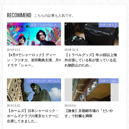
RECOMMEND
こちらの記事も人気です。
月９「シャーロック」
世界を旅する
2019.11.1
2018.12.4
【#月9でシャーロック】ディー
【トラベルグッズ】年10回以上海
ン・フジオカ、岩田剛典主演、月9
外出張している私が使っている忘
ドラマ「シャー…
れ物防止のため…
シャーロック・ホームズ
日本でごはん
2015.3.22
2014.5.6
【ホームズ】日本シャーロック・
【旅食】京都錦市場の「だいや
ホームズクラブの東京セミナーに
す」で牡蠣を満喫
出席してきました…