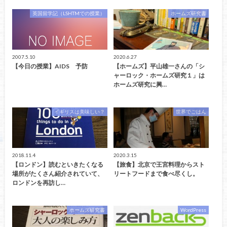
英国留学記（LSHTMでの授業）
ホームズ研究書
2007.5.10
2020.6.27
【今日の授業】AIDS 予防
【ホームズ】平山雄一さんの「シ
ャーロック・ホームズ研究１」は
ホームズ研究に興…
イギリスは美味しい？
世界でごはん
2018.11.4
2020.3.15
【ロンドン】読むといきたくなる
【旅食】北京で王宮料理からスト
場所がたくさん紹介されていて、
リートフードまで食べ尽くし。
ロンドンを再訪し…
ホームズ研究書
WordPress