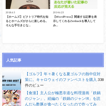
2018.6.5
2014.6.23
【ホームズ】ビクトリア時代を知
【WordPress】関連する記事を表
るとホームズがさらに楽しめる。
示してくれるZenbackを導入して
そんな手引きとな…
み…
人気記事
【ゴルフ】年々暑くなる夏ゴルフの熱中症対
策に。キャロウェイのファンベストを購入
338
件のビュー
【食漫】主人公が極悪非道な料理漫画「鉄鍋
のジャン」。続編の「鉄鍋のジャン!R」を読
んだら酢豚が食べたくなったので作ってみ