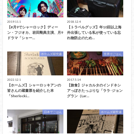
2019.11.1
2018.12.4
【#月9でシャーロック】ディー
【トラベルグッズ】年10回以上海
ン・フジオカ、岩田剛典主演、月9
外出張している私が使っている忘
ドラマ「シャー…
れ物防止のため…
ホームズ研究書
世界でごはん
2022.12.1
2017.5.14
【ホームズ】シャーロッキアンの
【旅食】ジャカルタのインドネシ
皆さんの蔵書票を紹介した本
アっぽさたっぷりな「ララ･ジョン
「Sherlocki…
グラン（Lar…
日本でごはん
ホームズ研究書