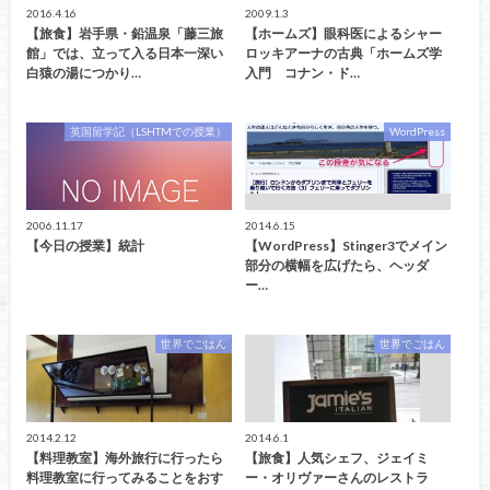
2016.4.16
2009.1.3
【旅食】岩手県・鉛温泉「藤三旅
【ホームズ】眼科医によるシャー
館」では、立って入る日本一深い
ロッキアーナの古典「ホームズ学
白猿の湯につかり…
入門 コナン・ド…
英国留学記（LSHTMでの授業）
WordPress
2006.11.17
2014.6.15
【今日の授業】統計
【WordPress】Stinger3でメイン
部分の横幅を広げたら、ヘッダ
ー…
世界でごはん
世界でごはん
2014.2.12
2014.6.1
【料理教室】海外旅行に行ったら
【旅食】人気シェフ、ジェイミ
料理教室に行ってみることをおす
ー・オリヴァーさんのレストラ