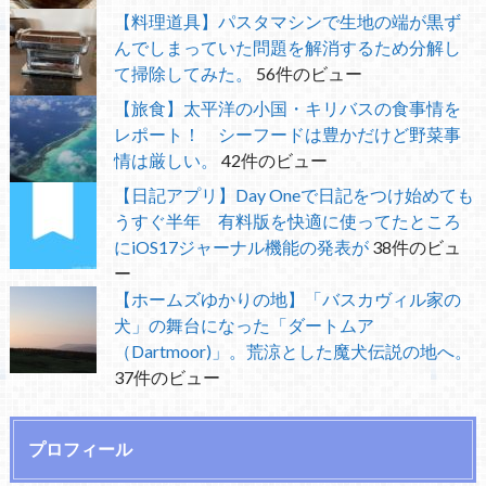
【料理道具】パスタマシンで生地の端が黒ず
んでしまっていた問題を解消するため分解し
て掃除してみた。
56件のビュー
【旅食】太平洋の小国・キリバスの食事情を
レポート！ シーフードは豊かだけど野菜事
情は厳しい。
42件のビュー
【日記アプリ】Day Oneで日記をつけ始めても
うすぐ半年 有料版を快適に使ってたところ
にiOS17ジャーナル機能の発表が
38件のビュ
ー
【ホームズゆかりの地】「バスカヴィル家の
犬」の舞台になった「ダートムア
（Dartmoor)」。荒涼とした魔犬伝説の地へ。
37件のビュー
プロフィール