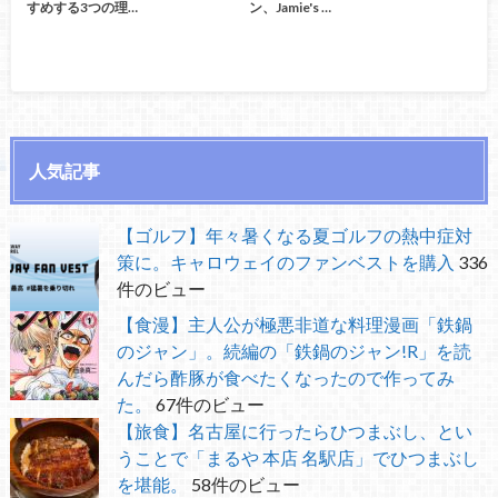
すめする3つの理…
ン、Jamie's …
人気記事
【ゴルフ】年々暑くなる夏ゴルフの熱中症対
策に。キャロウェイのファンベストを購入
336
件のビュー
【食漫】主人公が極悪非道な料理漫画「鉄鍋
のジャン」。続編の「鉄鍋のジャン!R」を読
んだら酢豚が食べたくなったので作ってみ
た。
67件のビュー
【旅食】名古屋に行ったらひつまぶし、とい
うことで「まるや 本店 名駅店」でひつまぶし
を堪能。
58件のビュー