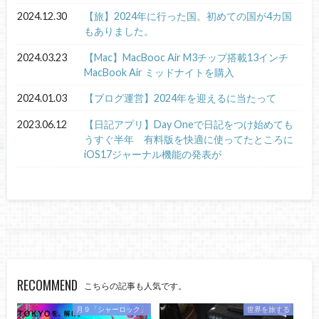
2024.12.30
【旅】2024年に行った国。初めての国が4カ国
もありました。
2024.03.23
【Mac】MacBooc Air M3チップ搭載13インチ
MacBook Air ミッドナイトを購入
2024.01.03
【ブログ運営】2024年を迎えるに当たって
2023.06.12
【日記アプリ】Day Oneで日記をつけ始めても
うすぐ半年 有料版を快適に使ってたところに
iOS17ジャーナル機能の発表が
RECOMMEND
こちらの記事も人気です。
月９「シャーロック」
世界を旅する