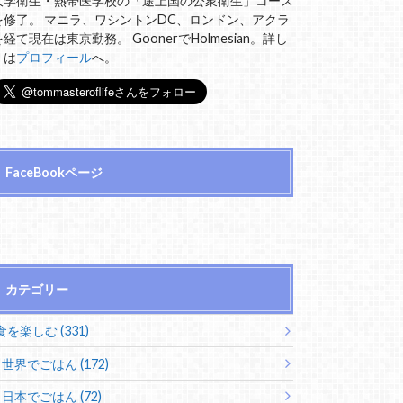
大学衛生・熱帯医学校の「途上国の公衆衛生」コース
を修了。 マニラ、ワシントンDC、ロンドン、アクラ
を経て現在は東京勤務。 GoonerでHolmesian。詳し
くは
プロフィール
へ。
FaceBookページ
カテゴリー
食を楽しむ (331)
世界でごはん (172)
日本でごはん (72)