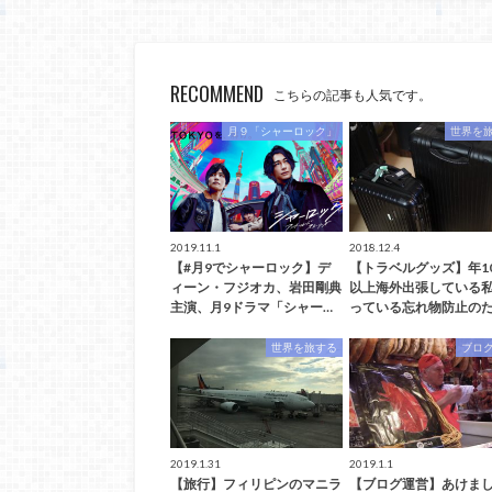
RECOMMEND
こちらの記事も人気です。
月９「シャーロック」
世界を
2019.11.1
2018.12.4
【#月9でシャーロック】デ
【トラベルグッズ】年1
ィーン・フジオカ、岩田剛典
以上海外出張している
主演、月9ドラマ「シャー…
っている忘れ物防止のた
世界を旅する
ブロ
2019.1.31
2019.1.1
【旅行】フィリピンのマニラ
【ブログ運営】あけま