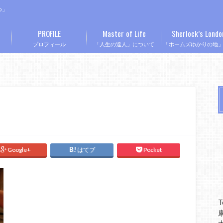
つ」
PROFILE
Master of Life
Sherlock’s Londo
プロフィール
「人生の達人」について
「ホームズゆかりの地
Google+
はてブ
Pocket
T