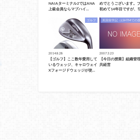
NAIAターミナル2ではANA
めでとうございます。
上級会員ならマブハイ…
初めて14年目ですが、
ゴルフ
英国留学記（LSHTMでの
2014.8.28
2007.3.23
【ゴルフ】ここ数年愛用して
【今日の授業】組織管理
いるウェッジ、キャロウェイ
共経営
Xフォージドウェッジが使…