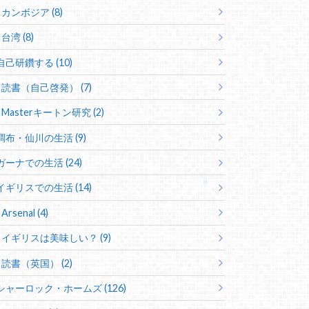
カンボジア (8)
台湾 (8)
自己研鑽する (10)
読書（自己啓発） (7)
Masterキートン研究 (2)
調布・仙川の生活 (9)
ガーナでの生活 (24)
イギリスでの生活 (14)
Arsenal (4)
イギリスは美味しい？ (9)
読書（英国） (2)
シャーロック・ホームズ (126)