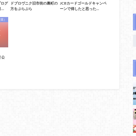
ブログ
ドブロヴニク旧市街の裏町の
JCBカードゴールドキャンペ
引…
方をぶらぶら
ーンで得したと思った…
授業）
 公