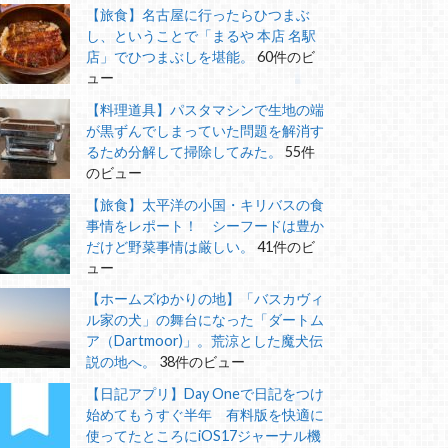
【旅食】名古屋に行ったらひつまぶ
し、ということで「まるや 本店 名駅
店」でひつまぶしを堪能。
60件のビ
ュー
【料理道具】パスタマシンで生地の端
が黒ずんでしまっていた問題を解消す
るため分解して掃除してみた。
55件
のビュー
【旅食】太平洋の小国・キリバスの食
事情をレポート！ シーフードは豊か
だけど野菜事情は厳しい。
41件のビ
ュー
【ホームズゆかりの地】「バスカヴィ
ル家の犬」の舞台になった「ダートム
ア（Dartmoor)」。荒涼とした魔犬伝
説の地へ。
38件のビュー
【日記アプリ】Day Oneで日記をつけ
始めてもうすぐ半年 有料版を快適に
使ってたところにiOS17ジャーナル機