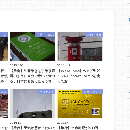
旅する
世界でごはん
WordPress
2015.4.30
2014.4.18
0回
【旅食】生春巻きを手巻き寿
【WordPress】WPプラグ
私が使
司のように自分で巻いて食べ
インのContact Form 7を使
め…
る。日本にもあったらうれ…
ってお…
グ運営
クロアチア
世界を旅する
2014.1.14
2015.3.4
してお
【旅行】天気が悪かったので
【旅行】空港宅配が500円、