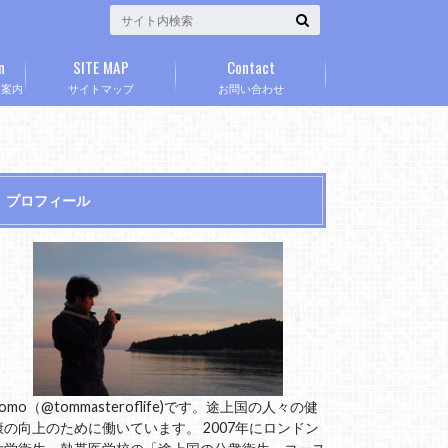
n
SITE MAP
Contact
」案内
サイトマップ
お問い合わせ
プロフィール
omo（@tommasteroflife)です。途上国の人々の健
康の向上のために働いています。 2007年にロンドン