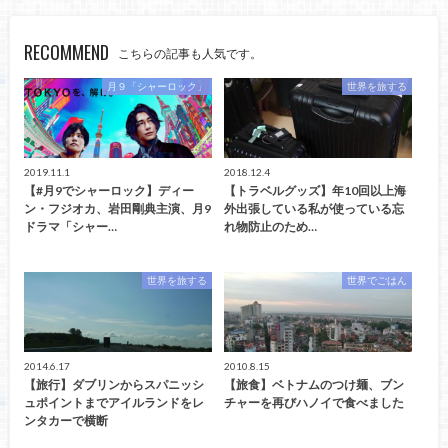
RECOMMEND
こちらの記事も人気です。
月９「シャーロック」
世界を旅する
2019.11.1
2018.12.4
【#月9でシャーロック】ディー
【トラベルグッズ】年10回以上海
ン・フジオカ、岩田剛典主演、月9
外出張している私が使っている忘
ドラマ「シャー…
れ物防止のため…
世界を旅する
世界でごはん
2014.6.17
2010.8.15
【旅行】ダブリンからスパニッシ
【旅食】ベトナムのつけ麺、ブン
ュポイントまでアイルランドをレ
チャーを再びハノイで食べました
ンタカーで横断