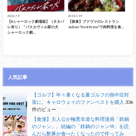
2022.7.9
2014.1.19
【#シャーロック劇場版】（ネタバ
【旅食】ブドヴァのレストラン
レ有り）「バスカヴィル家の犬
Jadran "Kod Krsta"で肉料理を食…
シャーロック劇…
人気記事
【ゴルフ】年々暑くなる夏ゴルフの熱中症対
策に。キャロウェイのファンベストを購入
336
件のビュー
【食漫】主人公が極悪非道な料理漫画「鉄鍋
のジャン」。続編の「鉄鍋のジャン!R」を読
んだら酢豚が食べたくなったので作ってみ