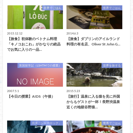
世界でごはん
世界でごはん
2015.12.12
2014.6.3
【旅食】初体験のベトナム料理
【旅食】ダブリンのアイルランド
「キノコおこわ」がかなりの絶品
料理の有名店、Oliver St John G…
でお気に入りの一品…
英国留学記（LSHTMでの授業）
世界を旅する
2007.5.1
2015.5.23
【今日の授業】AIDS（午後）
【旅行】温泉に入る猿を見に外国
からもゲストが一杯！長野渋温泉
近くの地獄谷野猿…
月９「シャーロック」
世界でごはん