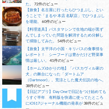
た。
72件のビュー
【旅食】名古屋に行ったらひつまぶし、とい
うことで「まるや 本店 名駅店」でひつまぶし
を堪能。
60件のビュー
【料理道具】パスタマシンで生地の端が黒ず
んでしまっていた問題を解消するため分解し
て掃除してみた。
54件のビュー
【旅食】太平洋の小国・キリバスの食事情を
レポート！ シーフードは豊かだけど野菜事
情は厳しい。
41件のビュー
【ホームズゆかりの地】「バスカヴィル家の
犬」の舞台になった「ダートムア
（Dartmoor)」。荒涼とした魔犬伝説の地へ。
38件のビュー
【日記アプリ】Day Oneで日記をつけ始めても
うすぐ半年 有料版を快適に使ってたところ
にiOS17ジャーナル機能の発表が
38件のビュ
ー