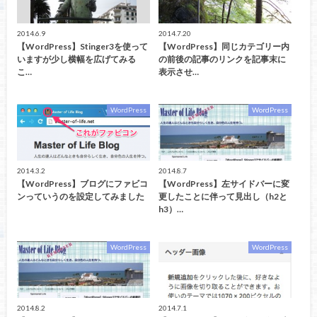
2014.6.9
2014.7.20
【WordPress】Stinger3を使って
【WordPress】同じカテゴリー内
いますが少し横幅を広げてみる
の前後の記事のリンクを記事末に
こ…
表示させ…
WordPress
WordPress
2014.3.2
2014.8.7
【WordPress】ブログにファビコ
【WordPress】左サイドバーに変
ンっていうのを設定してみました
更したことに伴って見出し（h2と
h3）…
WordPress
WordPress
2014.8.2
2014.7.1