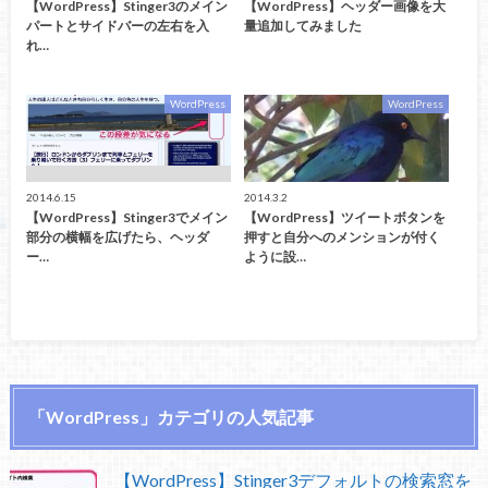
【WordPress】Stinger3のメイン
【WordPress】ヘッダー画像を大
パートとサイドバーの左右を入
量追加してみました
れ…
WordPress
WordPress
2014.6.15
2014.3.2
【WordPress】Stinger3でメイン
【WordPress】ツイートボタンを
部分の横幅を広げたら、ヘッダ
押すと自分へのメンションが付く
ー…
ように設…
「WordPress」カテゴリの人気記事
【WordPress】Stinger3デフォルトの検索窓を