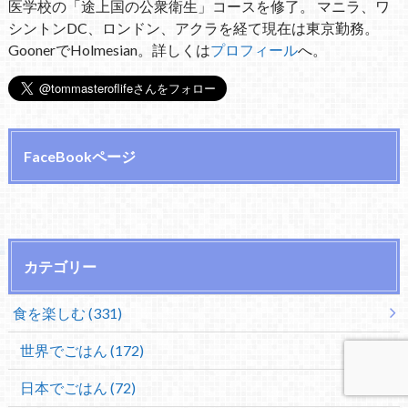
医学校の「途上国の公衆衛生」コースを修了。 マニラ、ワ
シントンDC、ロンドン、アクラを経て現在は東京勤務。
GoonerでHolmesian。詳しくは
プロフィール
へ。
FaceBookページ
カテゴリー
食を楽しむ (331)
世界でごはん (172)
日本でごはん (72)