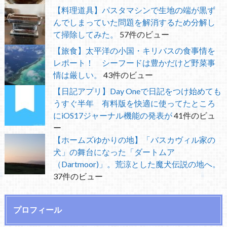
【料理道具】パスタマシンで生地の端が黒ず
んでしまっていた問題を解消するため分解し
て掃除してみた。
57件のビュー
【旅食】太平洋の小国・キリバスの食事情を
レポート！ シーフードは豊かだけど野菜事
情は厳しい。
43件のビュー
【日記アプリ】Day Oneで日記をつけ始めても
うすぐ半年 有料版を快適に使ってたところ
にiOS17ジャーナル機能の発表が
41件のビュ
ー
【ホームズゆかりの地】「バスカヴィル家の
犬」の舞台になった「ダートムア
（Dartmoor)」。荒涼とした魔犬伝説の地へ。
37件のビュー
プロフィール