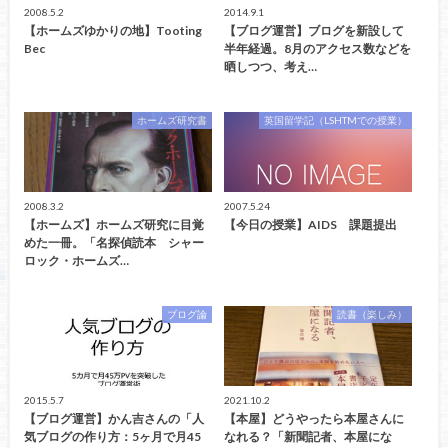
2008.5.2
2014.9.1
【ホームズゆかりの地】Tooting
【ブログ運営】ブログを新設して
Bec
半年経過。8月のアクセス数などを
晒しつつ、考え…
ホームズ研究書
英国留学記（LSHTMでの授業）
2008.3.2
2007.5.24
【ホームズ】ホームズ研究に目覚
【今日の授業】AIDS 課題提出
めた一冊。「名探偵読本 シャー
ロック・ホームズ…
ブログ論
読書（楽しみ）
2015.5.7
2021.10.2
【ブログ運営】かん吉さんの「人
【本屋】どうやったら本屋さんに
気ブログの作り方：5ヶ月で月45
なれる？「新聞記者、本屋にな