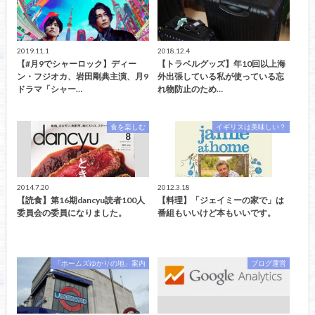
2019.11.1
2018.12.4
【#月9でシャーロック】ディー
【トラベルグッズ】年10回以上海
ン・フジオカ、岩田剛典主演、月9
外出張している私が使っている忘
ドラマ「シャー…
れ物防止のため…
食を楽しむ
イギリスは美味しい？
2014.7.20
2012.3.18
【読食】第16期dancyu読者100人
【料理】「ジェイミーの家で」は
委員会の委員になりました。
番組もいいけど本もいいです。
「ホームズゆかりの地」案内
ブログ運営