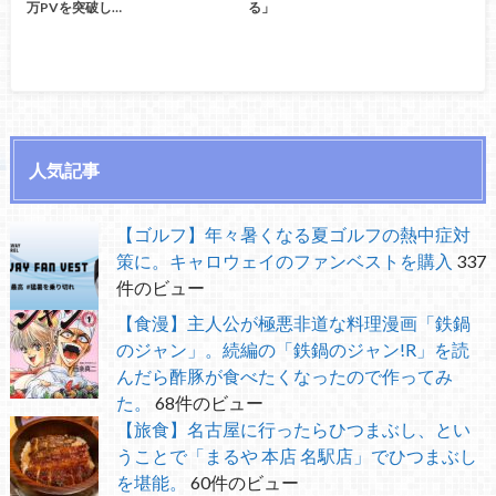
万PVを突破し…
る」
人気記事
【ゴルフ】年々暑くなる夏ゴルフの熱中症対
策に。キャロウェイのファンベストを購入
337
件のビュー
【食漫】主人公が極悪非道な料理漫画「鉄鍋
のジャン」。続編の「鉄鍋のジャン!R」を読
んだら酢豚が食べたくなったので作ってみ
た。
68件のビュー
【旅食】名古屋に行ったらひつまぶし、とい
うことで「まるや 本店 名駅店」でひつまぶし
を堪能。
60件のビュー