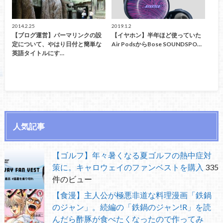
2014.2.25
2019.1.2
【ブログ運営】パーマリンクの設
【イヤホン】半年ほど使っていた
定について、やはり日付と簡単な
Air PodsからBose SOUNDSPO…
英語タイトルにす…
人気記事
【ゴルフ】年々暑くなる夏ゴルフの熱中症対
策に。キャロウェイのファンベストを購入
335
件のビュー
【食漫】主人公が極悪非道な料理漫画「鉄鍋
のジャン」。続編の「鉄鍋のジャン!R」を読
んだら酢豚が食べたくなったので作ってみ