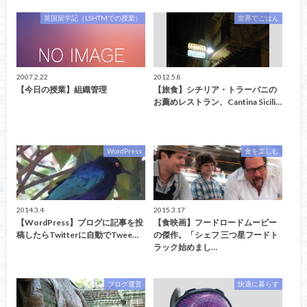
英国留学記（LSHTMでの授業）
世界でごはん
2007.2.22
2012.5.8
【今日の授業】組織管理
【旅食】シチリア・トラーパニの
お薦めレストラン、Cantina Sicili…
WordPress
食を楽しむ
2014.3.4
2015.3.17
【WordPress】ブログに記事を投
【食映画】フードロードムービー
稿したらTwitterに自動でTwee…
の傑作。「シェフ 三つ星フードト
ラック始めまし…
ブログ運営
快適に暮らす