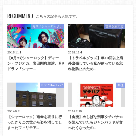
RECOMMEND
こちらの記事も人気です。
月９「シャーロック」
世界を旅する
2019.11.1
2018.12.4
【#月9でシャーロック】ディー
【トラベルグッズ】年10回以上海
ン・フジオカ、岩田剛典主演、月9
外出張している私が使っている忘
ドラマ「シャー…
れ物防止のため…
BBC "Sherlock"
料理
2014.8.9
2014.2.18
【シャーロック】雨傘を取りに行
【食漫】めしばな刑事タチバナ12
ったきりこの世から姿を消してし
を読んでいたらジャンバラヤが食
まったフィリモア…
べたくなったの…