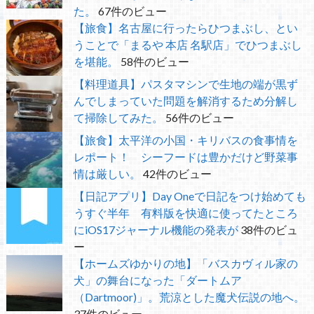
た。
67件のビュー
【旅食】名古屋に行ったらひつまぶし、とい
うことで「まるや 本店 名駅店」でひつまぶし
を堪能。
58件のビュー
【料理道具】パスタマシンで生地の端が黒ず
んでしまっていた問題を解消するため分解し
て掃除してみた。
56件のビュー
【旅食】太平洋の小国・キリバスの食事情を
レポート！ シーフードは豊かだけど野菜事
情は厳しい。
42件のビュー
【日記アプリ】Day Oneで日記をつけ始めても
うすぐ半年 有料版を快適に使ってたところ
にiOS17ジャーナル機能の発表が
38件のビュ
ー
【ホームズゆかりの地】「バスカヴィル家の
犬」の舞台になった「ダートムア
（Dartmoor)」。荒涼とした魔犬伝説の地へ。
37件のビュー