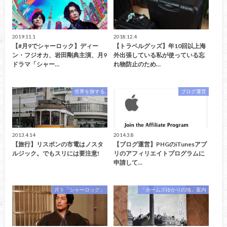
2019.11.1
2018.12.4
【#月9でシャーロック】ディー
【トラベルグッズ】年10回以上海
ン・フジオカ、岩田剛典主演、月9
外出張している私が使っている忘
ドラマ「シャー…
れ物防止のため…
世界を旅する
ブログ運営
2013.4.14
2014.3.8
【旅行】リスボンの市電はノスタ
【ブログ運営】PHGのiTunesアプ
ルジック。でもスリには要注意!
リのアフィリエイトプログラムに
申請して…
月９「シャーロック」
「ホームズゆかりの地」案内