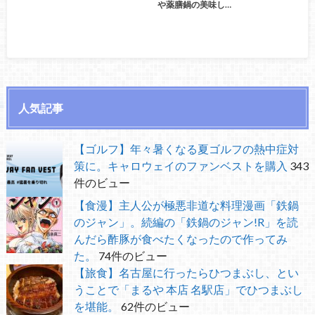
や薬膳鍋の美味し…
人気記事
【ゴルフ】年々暑くなる夏ゴルフの熱中症対
策に。キャロウェイのファンベストを購入
343
件のビュー
【食漫】主人公が極悪非道な料理漫画「鉄鍋
のジャン」。続編の「鉄鍋のジャン!R」を読
んだら酢豚が食べたくなったので作ってみ
た。
74件のビュー
【旅食】名古屋に行ったらひつまぶし、とい
うことで「まるや 本店 名駅店」でひつまぶし
を堪能。
62件のビュー