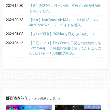
2024.12.30
【旅】2024年に行った国。初めての国が4カ国
もありました。
2024.03.23
【Mac】MacBooc Air M3チップ搭載13インチ
MacBook Air ミッドナイトを購入
2024.01.03
【ブログ運営】2024年を迎えるに当たって
2023.06.12
【日記アプリ】Day Oneで日記をつけ始めても
うすぐ半年 有料版を快適に使ってたところに
iOS17ジャーナル機能の発表が
RECOMMEND
こちらの記事も人気です。
月９「シャーロック」
世界を旅する