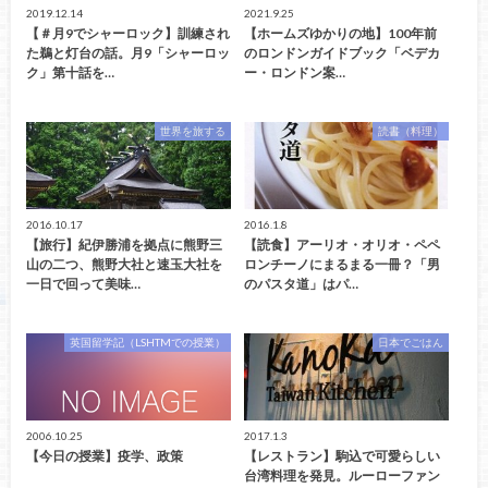
2019.12.14
2021.9.25
【＃月9でシャーロック】訓練され
【ホームズゆかりの地】100年前
た鵜と灯台の話。月9「シャーロッ
のロンドンガイドブック「ベデカ
ク」第十話を…
ー・ロンドン案…
世界を旅する
読書（料理）
2016.10.17
2016.1.8
【旅行】紀伊勝浦を拠点に熊野三
【読食】アーリオ・オリオ・ペペ
山の二つ、熊野大社と速玉大社を
ロンチーノにまるまる一冊？「男
一日で回って美味…
のパスタ道」はパ…
英国留学記（LSHTMでの授業）
日本でごはん
2006.10.25
2017.1.3
【今日の授業】疫学、政策
【レストラン】駒込で可愛らしい
台湾料理を発見。ルーローファン