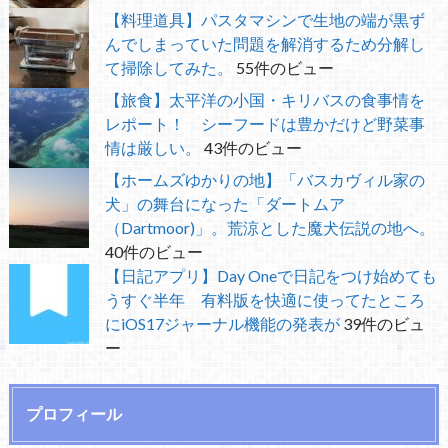
【料理道具】パスタマシンで生地の端が黒ず
んでしまっていた問題を解消するため分解し
て掃除してみた。
55件のビュー
【旅食】太平洋の小国・キリバスの食事情を
レポート！ シーフードは豊かだけど野菜事
情は厳しい。
43件のビュー
【ホームズゆかりの地】「バスカヴィル家の
犬」の舞台になった「ダートムア
（Dartmoor)」。荒涼とした魔犬伝説の地へ。
40件のビュー
【日記アプリ】Day Oneで日記をつけ始めても
うすぐ半年 有料版を快適に使ってたところ
にiOS17ジャーナル機能の発表が
39件のビュ
ー
プロフィール