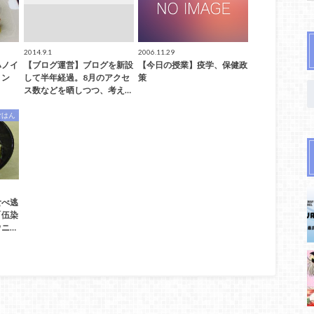
2014.9.1
2006.11.29
ハノイ
【ブログ運営】ブログを新設
【今日の授業】疫学、保健政
リン
して半年経過。8月のアクセ
策
ス数などを晒しつつ、考え…
ごはん
食べ逃
「伍染
ニ…