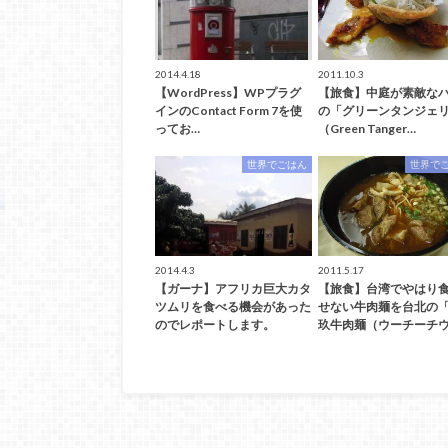
2014.4.18
2011.10.3
【WordPress】WPプラグ
【旅食】中庭が素敵な
インのContact Form 7を使
の「グリーンタンジェ
ってお…
（Green Tanger…
世界でごはん
世界で
2014.4.3
2011.5.17
【ガーナ】アフリカ巨大カタ
【旅食】台湾でやはり
ツムリを食べる機会があった
せない牛肉麺を台北の
のでレポートします。
玖牛肉麺（ウーチーチウ