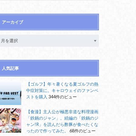
アーカイブ
人気記事
【ゴルフ】年々暑くなる夏ゴルフの熱
中症対策に。キャロウェイのファンベ
ストを購入
344件のビュー
【食漫】主人公が極悪非道な料理漫画
「鉄鍋のジャン」。続編の「鉄鍋のジ
ャン!R」を読んだら酢豚が食べたくな
ったので作ってみた。
68件のビュー