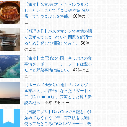
【旅食】名古屋に行ったらひつまぶ
し、ということで「まるや 本店 名駅
店」でひつまぶしを堪能。
60件のビ
ュー
【料理道具】パスタマシンで生地の端
が黒ずんでしまっていた問題を解消す
るため分解して掃除してみた。
58件
のビュー
【旅食】太平洋の小国・キリバスの食
事情をレポート！ シーフードは豊か
だけど野菜事情は厳しい。
42件のビ
ュー
【ホームズゆかりの地】「バスカヴィ
ル家の犬」の舞台になった「ダートム
ア（Dartmoor)」。荒涼とした魔犬伝
説の地へ。
40件のビュー
【日記アプリ】Day Oneで日記をつけ
始めてもうすぐ半年 有料版を快適に
使ってたところにiOS17ジャーナル機