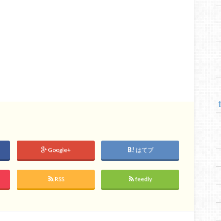
Google+
はてブ
RSS
feedly