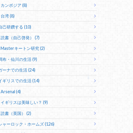
カンボジア (8)
台湾 (8)
自己研鑽する (10)
読書（自己啓発） (7)
Masterキートン研究 (2)
調布・仙川の生活 (9)
ガーナでの生活 (24)
イギリスでの生活 (14)
Arsenal (4)
イギリスは美味しい？ (9)
読書（英国） (2)
シャーロック・ホームズ (126)