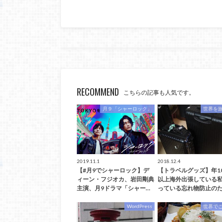
RECOMMEND
こちらの記事も人気です。
月９「シャーロック」
世界を
2019.11.1
2018.12.4
【#月9でシャーロック】デ
【トラベルグッズ】年1
ィーン・フジオカ、岩田剛典
以上海外出張している
主演、月9ドラマ「シャー…
っている忘れ物防止のた
WordPress
世界で