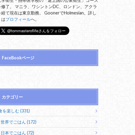
大学衛生・熱帯医学校の「途上国の公衆衛生」コース
を修了。 マニラ、ワシントンDC、ロンドン、アクラ
を経て現在は東京勤務。 GoonerでHolmesian。詳し
くは
プロフィール
へ。
FaceBookページ
カテゴリー
食を楽しむ (331)
世界でごはん (172)
日本でごはん (72)