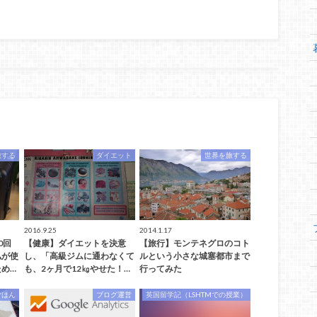
旅する
ダイエット
世界を旅する
2016.9.25
2014.1.17
0回
【健康】ダイエットを決意
【旅行】モンテネグロのコト
私が使
し、「高級ジムに通わなくて
ルという小さな城塞都市まで
め…
も、2ヶ月で12㎏やせた！…
行ってみた
ごはん
ブログ運営
英国留学記（LSHTMでの授業）