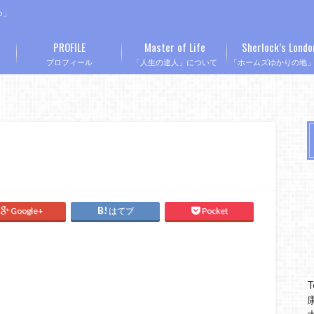
つ」
PROFILE
Master of Life
Sherlock’s Londo
プロフィール
「人生の達人」について
「ホームズゆかりの地
Google+
はてブ
Pocket
T