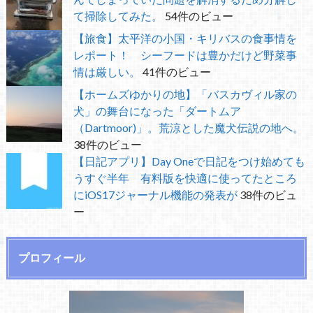
て掃除してみた。
54件のビュー
【旅食】太平洋の小国・キリバスの食事情を
レポート！ シーフードは豊かだけど野菜事
情は厳しい。
41件のビュー
【ホームズゆかりの地】「バスカヴィル家の
犬」の舞台になった「ダートムア
（Dartmoor)」。荒涼とした魔犬伝説の地へ。
38件のビュー
【日記アプリ】Day Oneで日記をつけ始めても
うすぐ半年 有料版を快適に使ってたところ
にiOS17ジャーナル機能の発表が
38件のビュ
ー
プロフィール