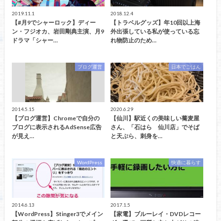
2019.11.1
2018.12.4
【#月9でシャーロック】ディー
【トラベルグッズ】年10回以上海
ン・フジオカ、岩田剛典主演、月9
外出張している私が使っている忘
ドラマ「シャー…
れ物防止のため…
ブログ運営
日本でごはん
2014.5.15
2020.6.29
【ブログ運営】Chromeで自分の
【仙川】駅近くの美味しい蕎麦屋
ブログに表示されるAdSense広告
さん、「石はら 仙川店」でそば
が見え…
と天ぷら、刺身を…
WordPress
快適に暮らす
2014.6.13
2017.1.5
【WordPress】Stinger3でメイン
【家電】ブルーレイ・DVDレコー