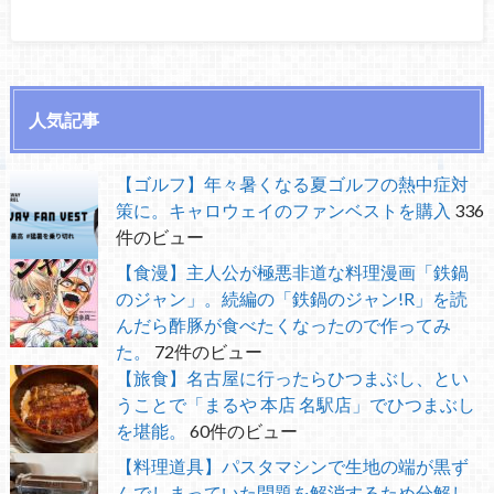
人気記事
【ゴルフ】年々暑くなる夏ゴルフの熱中症対
策に。キャロウェイのファンベストを購入
336
件のビュー
【食漫】主人公が極悪非道な料理漫画「鉄鍋
のジャン」。続編の「鉄鍋のジャン!R」を読
んだら酢豚が食べたくなったので作ってみ
た。
72件のビュー
【旅食】名古屋に行ったらひつまぶし、とい
うことで「まるや 本店 名駅店」でひつまぶし
を堪能。
60件のビュー
【料理道具】パスタマシンで生地の端が黒ず
んでしまっていた問題を解消するため分解し