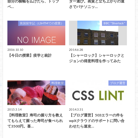
部分の横幅を広げたら、トップ
ダー選び。画質と立ち上がりの速
ペ…
さでパナソニッ…
英国留学記（LSHTMでの授業）
BBC "Sherlock"
2006.10.10
2014.6.28
【今日の授業】疫学と統計
【シャーロック】シャーロックと
ジョンの得意料理を作ってみた
料理教室
ブログ運営
2015.3.14
2014.3.31
【料理教室】寿司の握り方を教え
【ブログ運営】503エラーの件を
てもらえて握った寿司が食べられ
wpXクラウドのサポートに問い合
て3500円。喜…
わせたら速攻…