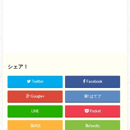
シェア！
Twitter
Facebook
Google+
はてブ
LINE
Pocket
RSS
feedly