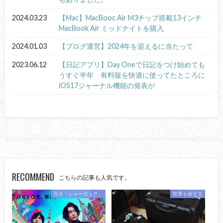
2024.03.23
【Mac】MacBooc Air M3チップ搭載13インチ
MacBook Air ミッドナイトを購入
2024.01.03
【ブログ運営】2024年を迎えるに当たって
2023.06.12
【日記アプリ】Day Oneで日記をつけ始めても
うすぐ半年 有料版を快適に使ってたところに
iOS17ジャーナル機能の発表が
RECOMMEND
こちらの記事も人気です。
月９「シャーロック」
世界を旅する