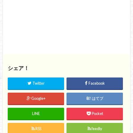
シェア！
Twitter
Facebook
Google+
はてブ
LINE
Pocket
RSS
feedly