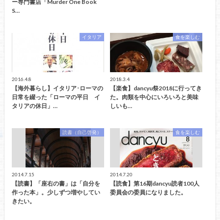
ー専門書店「Murder One Book
S…
イタリア
食を楽しむ
2016.4.8
2018.3.4
【海外暮らし】イタリア･ローマの
【楽食】dancyu祭2018に行ってき
日常を綴った「ローマの平日 イ
た。肉類を中心にいろいろと美味
タリアの休日」…
しいも…
読書（自己啓発）
食を楽しむ
2014.7.15
2014.7.20
【読書】「座右の書」は「自分を
【読食】第16期dancyu読者100人
作った本」。少しずつ増やしてい
委員会の委員になりました。
きたい。