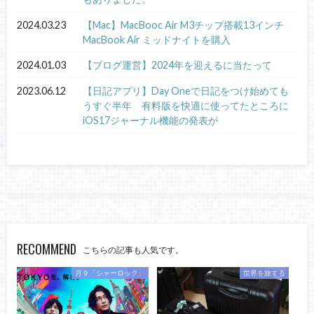
2024.03.23
【Mac】MacBooc Air M3チップ搭載13インチ
MacBook Air ミッドナイトを購入
2024.01.03
【ブログ運営】2024年を迎えるに当たって
2023.06.12
【日記アプリ】Day Oneで日記をつけ始めても
うすぐ半年 有料版を快適に使ってたところに
iOS17ジャーナル機能の発表が
RECOMMEND
こちらの記事も人気です。
月９「シャーロック」
世界を旅する