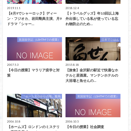
2019.11.1
2018.12.4
【#月9でシャーロック】ディー
【トラベルグッズ】年10回以上海
ン・フジオカ、岩田剛典主演、月9
外出張している私が使っている忘
ドラマ「シャー…
れ物防止のため…
英国留学記（LSHTMでの授業）
日本でごはん
2007.5.3
2015.8.18
【今日の授業】マラリア疫学と対
【旅食】金沢駅の駅近で快適なホ
策
テルと居酒屋。マンテンホテルの
大浴場と魚せんの…
「ホームズゆかりの地」案内
英国留学記（LSHTMでの授業）
2006.10.8
2006.10.5
【ホームズ】ロンドンのミステリ
【今日の授業】社会調査