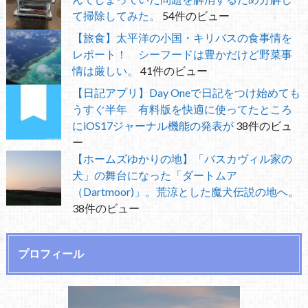
て掃除してみた。
54件のビュー
【旅食】太平洋の小国・キリバスの食事情を
レポート！ シーフードは豊かだけど野菜事
情は厳しい。
41件のビュー
【日記アプリ】Day Oneで日記をつけ始めても
うすぐ半年 有料版を快適に使ってたところ
にiOS17ジャーナル機能の発表が
38件のビュ
ー
【ホームズゆかりの地】「バスカヴィル家の
犬」の舞台になった「ダートムア
（Dartmoor)」。荒涼とした魔犬伝説の地へ。
38件のビュー
プロフィール