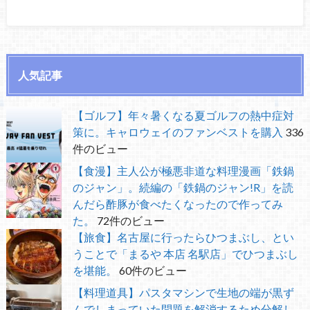
人気記事
【ゴルフ】年々暑くなる夏ゴルフの熱中症対
策に。キャロウェイのファンベストを購入
336
件のビュー
【食漫】主人公が極悪非道な料理漫画「鉄鍋
のジャン」。続編の「鉄鍋のジャン!R」を読
んだら酢豚が食べたくなったので作ってみ
た。
72件のビュー
【旅食】名古屋に行ったらひつまぶし、とい
うことで「まるや 本店 名駅店」でひつまぶし
を堪能。
60件のビュー
【料理道具】パスタマシンで生地の端が黒ず
んでしまっていた問題を解消するため分解し