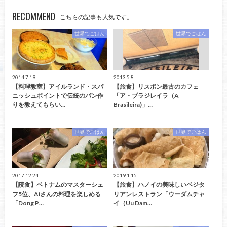
RECOMMEND
こちらの記事も人気です。
世界でごはん
世界でごはん
2014.7.19
2013.5.8
【料理教室】アイルランド・スパ
【旅食】リスボン最古のカフェ
ニッシュポイントで伝統のパン作
「ア・ブラジレイラ（A
りを教えてもらい…
Brasileira)」…
世界でごはん
世界でごはん
2017.12.24
2019.1.15
【読食】ベトナムのマスターシェ
【旅食】ハノイの美味しいベジタ
フ5位、Aiさんの料理を楽しめる
リアンレストラン「ウーダムチャ
「Dong P…
イ（Uu Dam…