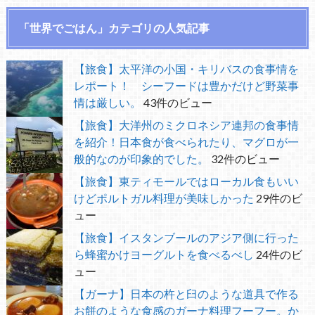
「世界でごはん」カテゴリの人気記事
【旅食】太平洋の小国・キリバスの食事情を
レポート！ シーフードは豊かだけど野菜事
情は厳しい。
43件のビュー
【旅食】大洋州のミクロネシア連邦の食事情
を紹介！日本食が食べられたり、マグロが一
般的なのが印象的でした。
32件のビュー
【旅食】東ティモールではローカル食もいい
けどポルトガル料理が美味しかった
29件のビ
ュー
【旅食】イスタンブールのアジア側に行った
ら蜂蜜かけヨーグルトを食べるべし
24件のビ
ュー
【ガーナ】日本の杵と臼のような道具で作る
お餅のような食感のガーナ料理フーフー。か