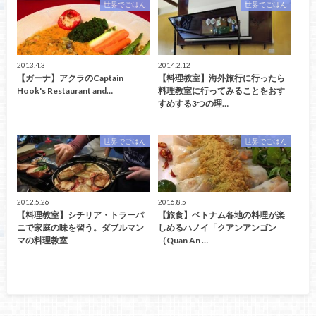
世界でごはん
世界でごはん
2013.4.3
2014.2.12
【ガーナ】アクラのCaptain
【料理教室】海外旅行に行ったら
Hook's Restaurant and…
料理教室に行ってみることをおす
すめする3つの理…
世界でごはん
世界でごはん
2012.5.26
2016.8.5
【料理教室】シチリア・トラーパ
【旅食】ベトナム各地の料理が楽
ニで家庭の味を習う。ダブルマン
しめるハノイ「クアンアンゴン
マの料理教室
（Quan An …