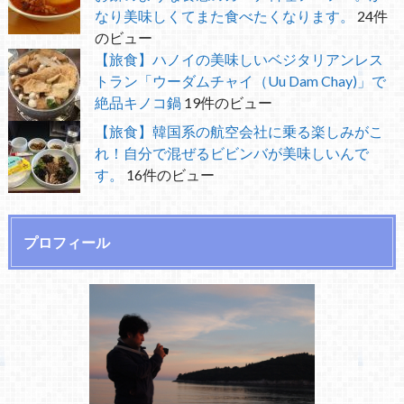
なり美味しくてまた食べたくなります。
24件
のビュー
【旅食】ハノイの美味しいベジタリアンレス
トラン「ウーダムチャイ（Uu Dam Chay)」で
絶品キノコ鍋
19件のビュー
【旅食】韓国系の航空会社に乗る楽しみがこ
れ！自分で混ぜるビビンバが美味しいんで
す。
16件のビュー
プロフィール