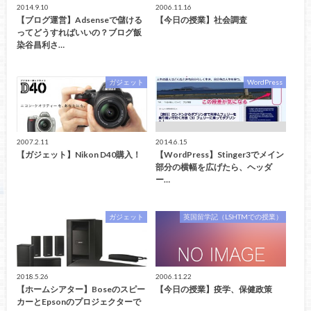
2014.9.10
2006.11.16
【ブログ運営】Adsenseで儲ける
【今日の授業】社会調査
ってどうすればいいの？ブログ飯
染谷昌利さ…
ガジェット
WordPress
2007.2.11
2014.6.15
【ガジェット】Nikon D40購入！
【WordPress】Stinger3でメイン
部分の横幅を広げたら、ヘッダ
ー…
ガジェット
英国留学記（LSHTMでの授業）
2018.5.26
2006.11.22
【ホームシアター】Boseのスピー
【今日の授業】疫学、保健政策
カーとEpsonのプロジェクターで