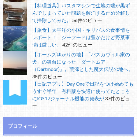
【料理道具】パスタマシンで生地の端が黒ず
んでしまっていた問題を解消するため分解し
て掃除してみた。
56件のビュー
【旅食】太平洋の小国・キリバスの食事情を
レポート！ シーフードは豊かだけど野菜事
情は厳しい。
42件のビュー
【ホームズゆかりの地】「バスカヴィル家の
犬」の舞台になった「ダートムア
（Dartmoor)」。荒涼とした魔犬伝説の地へ。
38件のビュー
【日記アプリ】Day Oneで日記をつけ始めても
うすぐ半年 有料版を快適に使ってたところ
にiOS17ジャーナル機能の発表が
37件のビュ
ー
プロフィール