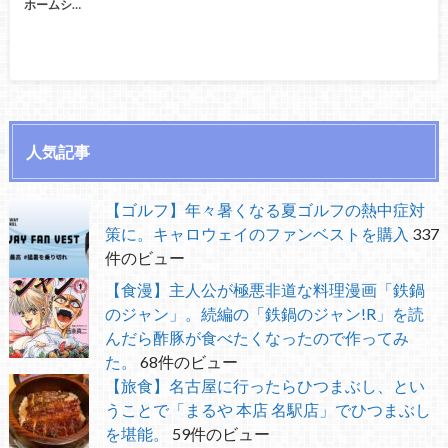
ホームシ…
人気記事
【ゴルフ】年々暑くなる夏ゴルフの熱中症対
策に。キャロウェイのファンベストを購入
337
件のビュー
【食漫】主人公が極悪非道な料理漫画「鉄鍋
のジャン」。続編の「鉄鍋のジャン!R」を読
んだら酢豚が食べたくなったので作ってみ
た。
68件のビュー
【旅食】名古屋に行ったらひつまぶし、とい
うことで「まるや 本店 名駅店」でひつまぶし
を堪能。
59件のビュー