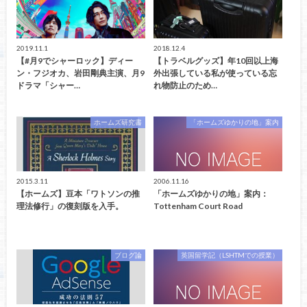
2019.11.1
2018.12.4
【#月9でシャーロック】ディー
【トラベルグッズ】年10回以上海
ン・フジオカ、岩田剛典主演、月9
外出張している私が使っている忘
ドラマ「シャー…
れ物防止のため…
ホームズ研究書
「ホームズゆかりの地」案内
2015.3.11
2006.11.16
【ホームズ】豆本「ワトソンの推
「ホームズゆかりの地」案内：
理法修行」の復刻版を入手。
Tottenham Court Road
ブログ論
英国留学記（LSHTMでの授業）