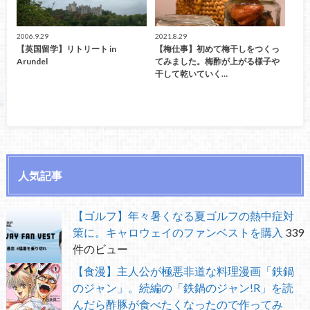
2006.9.29
2021.8.29
【英国留学】リトリート in
【梅仕事】初めて梅干しをつくっ
Arundel
てみました。梅酢が上がる様子や
干して乾いていく…
人気記事
【ゴルフ】年々暑くなる夏ゴルフの熱中症対
策に。キャロウェイのファンベストを購入
339
件のビュー
【食漫】主人公が極悪非道な料理漫画「鉄鍋
のジャン」。続編の「鉄鍋のジャン!R」を読
んだら酢豚が食べたくなったので作ってみ