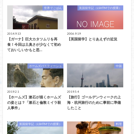
世界でごはん
英国留学記（LSHTMでの授業）
2014.9.13
2006.9.19
【ガーナ】巨大カタツムリを再
【英国留学】とりあえずの近況
食！今回は土臭さが少なくて初め
ておいしいかもと思…
ホームズパスティーシュ
中国
2019.2.1
2019.5.4
【ホームズ】漱石が描くホームズ
【旅行】ゴールデンウィークの上
の姿とは？「漱石と倫敦ミイラ殺
海・杭州旅行のために事前に準備
人事件」
したこと
英国留学記（LSHTMでの授業）
料理