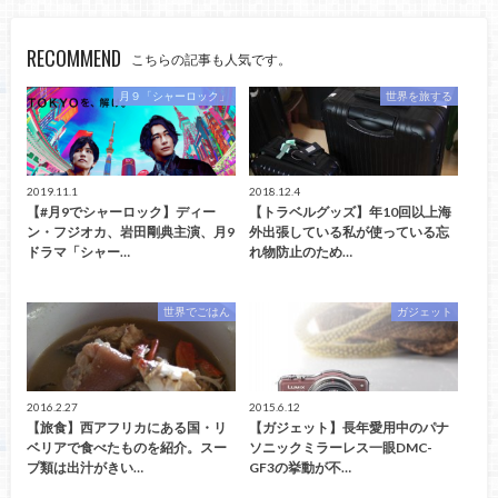
RECOMMEND
こちらの記事も人気です。
月９「シャーロック」
世界を旅する
2019.11.1
2018.12.4
【#月9でシャーロック】ディー
【トラベルグッズ】年10回以上海
ン・フジオカ、岩田剛典主演、月9
外出張している私が使っている忘
ドラマ「シャー…
れ物防止のため…
世界でごはん
ガジェット
2016.2.27
2015.6.12
【旅食】西アフリカにある国・リ
【ガジェット】長年愛用中のパナ
ベリアで食べたものを紹介。スー
ソニックミラーレス一眼DMC-
プ類は出汁がきい…
GF3の挙動が不…