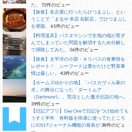
た。
72件のビュー
【旅食】名古屋に行ったらひつまぶし、とい
うことで「まるや 本店 名駅店」でひつまぶし
を堪能。
61件のビュー
【料理道具】パスタマシンで生地の端が黒ず
んでしまっていた問題を解消するため分解し
て掃除してみた。
56件のビュー
【旅食】太平洋の小国・キリバスの食事情を
レポート！ シーフードは豊かだけど野菜事
情は厳しい。
43件のビュー
【ホームズゆかりの地】「バスカヴィル家の
犬」の舞台になった「ダートムア
（Dartmoor)」。荒涼とした魔犬伝説の地へ。
39件のビュー
【日記アプリ】Day Oneで日記をつけ始めても
うすぐ半年 有料版を快適に使ってたところ
にiOS17ジャーナル機能の発表が
38件のビュ
ー