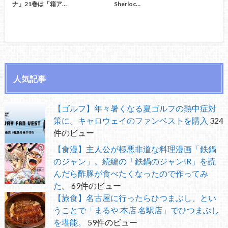
ナ」21巻は「箱ア…
Sherloc…
人気記事
【ゴルフ】年々暑くなる夏ゴルフの熱中症対
策に。キャロウェイのファンベストを購入
324
件のビュー
【食漫】主人公が極悪非道な料理漫画「鉄鍋
のジャン」。続編の「鉄鍋のジャン!R」を読
んだら酢豚が食べたくなったので作ってみ
た。
69件のビュー
【旅食】名古屋に行ったらひつまぶし、とい
うことで「まるや 本店 名駅店」でひつまぶし
を堪能。
59件のビュー