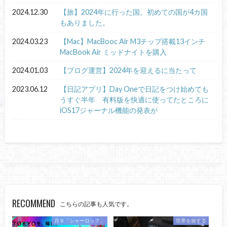
2024.12.30
【旅】2024年に行った国。初めての国が4カ国
もありました。
2024.03.23
【Mac】MacBooc Air M3チップ搭載13インチ
MacBook Air ミッドナイトを購入
2024.01.03
【ブログ運営】2024年を迎えるに当たって
2023.06.12
【日記アプリ】Day Oneで日記をつけ始めても
うすぐ半年 有料版を快適に使ってたところに
iOS17ジャーナル機能の発表が
RECOMMEND
こちらの記事も人気です。
月９「シャーロック」
世界を旅する