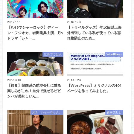
2019.11.1
2018.12.4
【#月9でシャーロック】ディー
【トラベルグッズ】年10回以上海
ン・フジオカ、岩田剛典主演、月9
外出張している私が使っている忘
ドラマ「シャー…
れ物防止のため…
世界でごはん
WordPress
2016.4.10
2014.3.24
【旅食】韓国系の航空会社に乗る
【WordPress】オリジナルの404
楽しみがこれ！自分で混ぜるビビ
ページを作ってみました。
ンバが美味しいん…
月９「シャーロック」
食を楽しむ