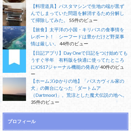
【料理道具】パスタマシンで生地の端が黒ず
んでしまっていた問題を解消するため分解し
て掃除してみた。
55件のビュー
【旅食】太平洋の小国・キリバスの食事情を
レポート！ シーフードは豊かだけど野菜事
情は厳しい。
44件のビュー
【日記アプリ】Day Oneで日記をつけ始めても
うすぐ半年 有料版を快適に使ってたところ
にiOS17ジャーナル機能の発表が
40件のビュ
ー
【ホームズゆかりの地】「バスカヴィル家の
犬」の舞台になった「ダートムア
（Dartmoor)」。荒涼とした魔犬伝説の地へ。
35件のビュー
プロフィール