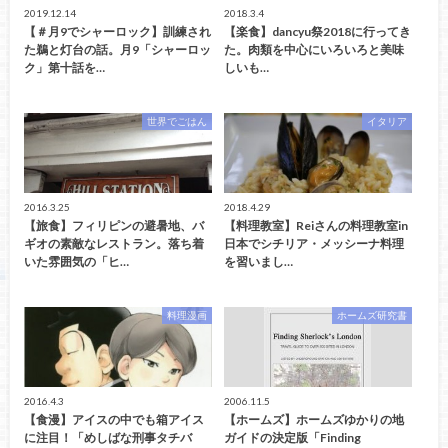
2019.12.14
2018.3.4
【＃月9でシャーロック】訓練され
【楽食】dancyu祭2018に行ってき
た鵜と灯台の話。月9「シャーロッ
た。肉類を中心にいろいろと美味
ク」第十話を…
しいも…
世界でごはん
イタリア
2016.3.25
2018.4.29
【旅食】フィリピンの避暑地、バ
【料理教室】Reiさんの料理教室in
ギオの素敵なレストラン。落ち着
日本でシチリア・メッシーナ料理
いた雰囲気の「ヒ…
を習いまし…
料理漫画
ホームズ研究書
2016.4.3
2006.11.5
【食漫】アイスの中でも箱アイス
【ホームズ】ホームズゆかりの地
に注目！「めしばな刑事タチバ
ガイドの決定版「Finding