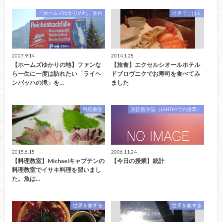
「ホームズゆかりの地」案内
世界でごはん
2007.9.14
2014.1.28
【ホームズゆかりの地】ファンな
【旅食】エクセルシオールホテル
ら一生に一度は訪れたい「ライヘ
ドブロヴニクでお寿司を食べてみ
ンバッハの滝」を…
ました
料理教室
英国留学記（LSHTMでの授業）
2015.6.15
2006.11.24
【料理教室】Michaelキャプテンの
【今日の授業】統計
料理教室でイサキ料理を習いまし
た。魚は…
世界を旅する
世界を旅する