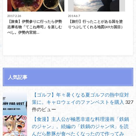
2017.2.26
2014.6.7
【旅食】伊勢参りに行ったら伊勢
【旅行】行ったことがある国を塗
志摩名物「てこね寿司」を楽しむ
りつぶしてくれる地図(49カ国目）
べし。伊勢内宮前…
人気記事
【ゴルフ】年々暑くなる夏ゴルフの熱中症対
策に。キャロウェイのファンベストを購入
327
件のビュー
【食漫】主人公が極悪非道な料理漫画「鉄鍋
のジャン」。続編の「鉄鍋のジャン!R」を読
んだら酢豚が食べたくなったので作ってみ