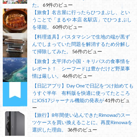
た。
69件のビュー
【旅食】名古屋に行ったらひつまぶし、とい
うことで「まるや 本店 名駅店」でひつまぶし
を堪能。
60件のビュー
【料理道具】パスタマシンで生地の端が黒ず
んでしまっていた問題を解消するため分解し
て掃除してみた。
56件のビュー
【旅食】太平洋の小国・キリバスの食事情を
レポート！ シーフードは豊かだけど野菜事
情は厳しい。
46件のビュー
【日記アプリ】Day Oneで日記をつけ始めても
うすぐ半年 有料版を快適に使ってたところ
にiOS17ジャーナル機能の発表が
41件のビュ
ー
【旅行】8年間使い込んできたRimowaのスー
ツケースを買い換えることに。再度Rimowaを
選択した理由。
36件のビュー