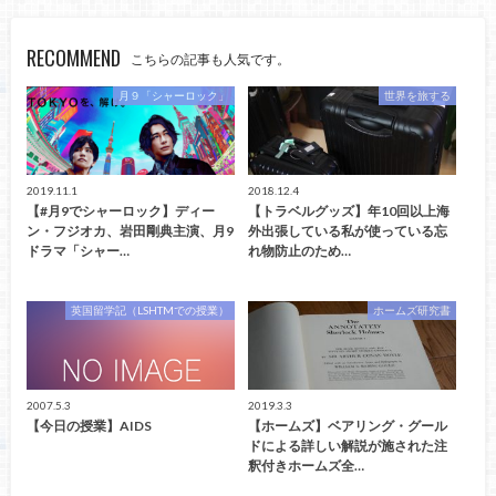
RECOMMEND
こちらの記事も人気です。
月９「シャーロック」
世界を旅する
2019.11.1
2018.12.4
【#月9でシャーロック】ディー
【トラベルグッズ】年10回以上海
ン・フジオカ、岩田剛典主演、月9
外出張している私が使っている忘
ドラマ「シャー…
れ物防止のため…
英国留学記（LSHTMでの授業）
ホームズ研究書
2007.5.3
2019.3.3
【今日の授業】AIDS
【ホームズ】ベアリング・グール
ドによる詳しい解説が施された注
釈付きホームズ全…