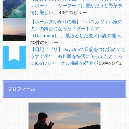
レポート！ シーフードは豊かだけど野菜事
情は厳しい。
43件のビュー
【ホームズゆかりの地】「バスカヴィル家の
犬」の舞台になった「ダートムア
（Dartmoor)」。荒涼とした魔犬伝説の地へ。
40件のビュー
【日記アプリ】Day Oneで日記をつけ始めても
うすぐ半年 有料版を快適に使ってたところ
にiOS17ジャーナル機能の発表が
39件のビュ
ー
プロフィール