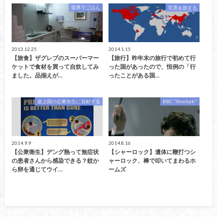
世界でごはん
世界を旅する
2013.12.25
2014.1.15
【旅食】ザグレブのスーパーマー
【旅行】昨年末の旅行で初めて行
ケットで食材を買って自炊してみ
った国があったので、恒例の「行
ました。品揃えが…
ったことがある国…
途上国の公衆衛生に貢献する
BBC "Sherlock"
2014.9.9
2014.8.16
【公衆衛生】デング熱って無症状
【シャーロック】遺体に鞭打つシ
の患者さんから感染できる？蚊か
ャーロック、棒で叩いてまわるホ
ら卵を通じてウイ…
ームズ