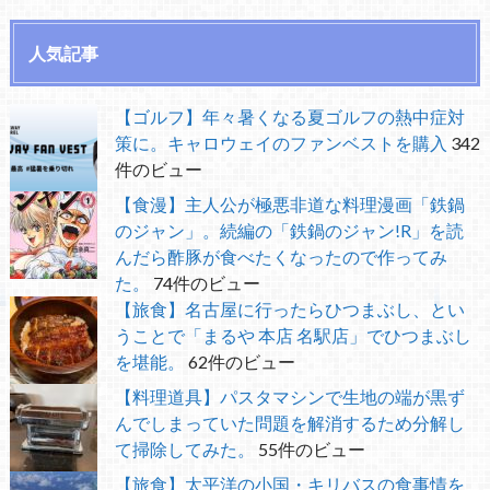
人気記事
【ゴルフ】年々暑くなる夏ゴルフの熱中症対
策に。キャロウェイのファンベストを購入
342
件のビュー
【食漫】主人公が極悪非道な料理漫画「鉄鍋
のジャン」。続編の「鉄鍋のジャン!R」を読
んだら酢豚が食べたくなったので作ってみ
た。
74件のビュー
【旅食】名古屋に行ったらひつまぶし、とい
うことで「まるや 本店 名駅店」でひつまぶし
を堪能。
62件のビュー
【料理道具】パスタマシンで生地の端が黒ず
んでしまっていた問題を解消するため分解し
て掃除してみた。
55件のビュー
【旅食】太平洋の小国・キリバスの食事情を