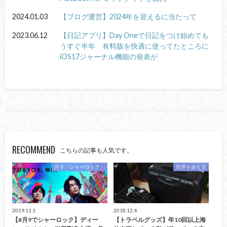
2024.01.03
【ブログ運営】2024年を迎えるに当たって
2023.06.12
【日記アプリ】Day Oneで日記をつけ始めても
うすぐ半年 有料版を快適に使ってたところに
iOS17ジャーナル機能の発表が
RECOMMEND
こちらの記事も人気です。
月９「シャーロック」
世界を旅する
2019.11.1
2018.12.4
【#月9でシャーロック】ディー
【トラベルグッズ】年10回以上海