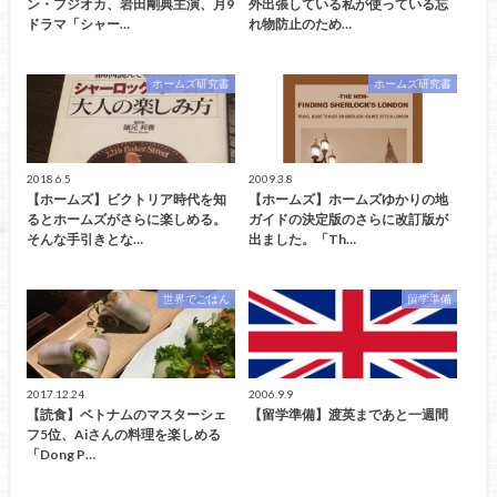
ン・フジオカ、岩田剛典主演、月9
外出張している私が使っている忘
ドラマ「シャー…
れ物防止のため…
ホームズ研究書
ホームズ研究書
2018.6.5
2009.3.8
【ホームズ】ビクトリア時代を知
【ホームズ】ホームズゆかりの地
るとホームズがさらに楽しめる。
ガイドの決定版のさらに改訂版が
そんな手引きとな…
出ました。「Th…
世界でごはん
留学準備
2017.12.24
2006.9.9
【読食】ベトナムのマスターシェ
【留学準備】渡英まであと一週間
フ5位、Aiさんの料理を楽しめる
「Dong P…