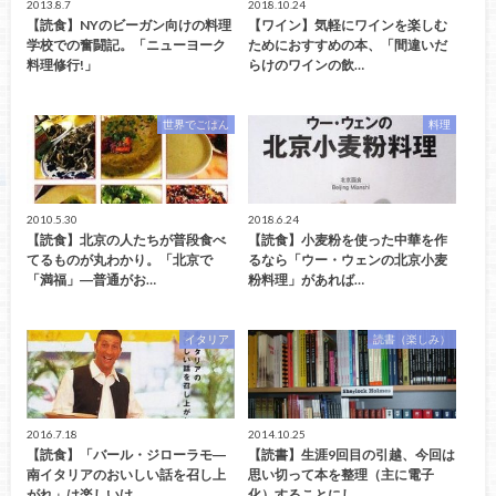
2013.8.7
2018.10.24
【読食】NYのビーガン向けの料理
【ワイン】気軽にワインを楽しむ
学校での奮闘記。「ニューヨーク
ためにおすすめの本、「間違いだ
料理修行!」
らけのワインの飲…
世界でごはん
料理
2010.5.30
2018.6.24
【読食】北京の人たちが普段食べ
【読食】小麦粉を使った中華を作
てるものが丸わかり。「北京で
るなら「ウー・ウェンの北京小麦
「満福」―普通がお…
粉料理」があれば…
イタリア
読書（楽しみ）
2016.7.18
2014.10.25
【読食】「バール・ジローラモ―
【読書】生涯9回目の引越、今回は
南イタリアのおいしい話を召し上
思い切って本を整理（主に電子
がれ」は楽しいけ…
化）することにし…