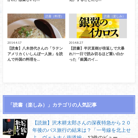
読書（料理）
読書（楽しみ）
2014.4.17
2014.8.27
【読食】八木啓代さんの「ラテン
【読書】半沢直樹が倍返しで大暴
アメリカくいしんぼ一人旅」を読
れ?!一日で読み切るほど重い白か
んで外国の料理を…
った「銀翼のイ…
「読書（楽しみ）」カテゴリの人気記事
【読旅】沢木耕太郎さんの深夜特急から２０
年後のバス旅行の結末は？「一号線を北上せ
よ ヴェトナム街道編」
12件のビュー