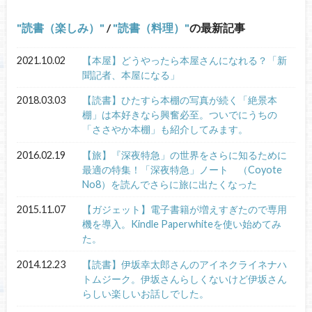
読書（楽しみ）
/
読書（料理）
の最新記事
2021.10.02
【本屋】どうやったら本屋さんになれる？「新
聞記者、本屋になる」
2018.03.03
【読書】ひたすら本棚の写真が続く「絶景本
棚」は本好きなら興奮必至。ついでにうちの
「ささやか本棚」も紹介してみます。
2016.02.19
【旅】『深夜特急」の世界をさらに知るために
最適の特集！「深夜特急」ノート （Coyote
No8）を読んでさらに旅に出たくなった
2015.11.07
【ガジェット】電子書籍が増えすぎたので専用
機を導入。Kindle Paperwhiteを使い始めてみ
た。
2014.12.23
【読書】伊坂幸太郎さんのアイネクライネナハ
トムジーク。伊坂さんらしくないけど伊坂さん
らしい楽しいお話しでした。