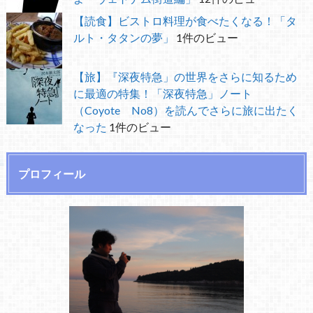
【読食】ビストロ料理が食べたくなる！「タ
ルト・タタンの夢」
1件のビュー
【旅】『深夜特急」の世界をさらに知るため
に最適の特集！「深夜特急」ノート
（Coyote No8）を読んでさらに旅に出たく
なった
1件のビュー
プロフィール