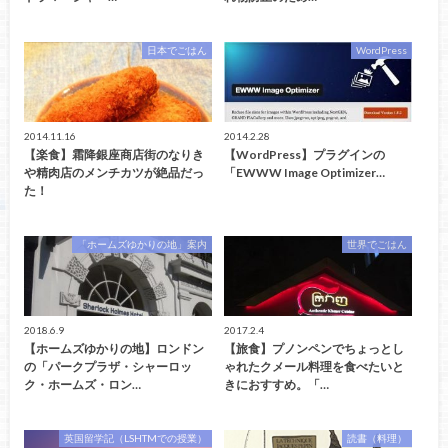
日本でごはん
WordPress
2014.11.16
2014.2.28
【楽食】霜降銀座商店街のなりき
【WordPress】プラグインの
や精肉店のメンチカツが絶品だっ
「EWWW Image Optimizer…
た！
「ホームズゆかりの地」案内
世界でごはん
2018.6.9
2017.2.4
【ホームズゆかりの地】ロンドン
【旅食】プノンペンでちょっとし
の「パークプラザ・シャーロッ
ゃれたクメール料理を食べたいと
ク・ホームズ・ロン…
きにおすすめ。「…
英国留学記（LSHTMでの授業）
読書（料理）