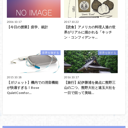
2006.10.17
2017.10.22
【今日の授業】疫学、統計
【読食】アメリカの料理人達の世
界がリアルに描かれる「キッチ
ン・コンフィデンャ…
世界を旅する
世界を旅する
2015.10.18
2016.10.17
【ガジェット】機内での消音機能
【旅行】紀伊勝浦を拠点に熊野三
が快適すぎる！Bose
山の二つ、熊野大社と速玉大社を
QuietComfor…
一日で回って美味…