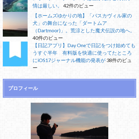
情は厳しい。
42件のビュー
【ホームズゆかりの地】「バスカヴィル家の
犬」の舞台になった「ダートムア
（Dartmoor)」。荒涼とした魔犬伝説の地へ。
40件のビュー
【日記アプリ】Day Oneで日記をつけ始めても
うすぐ半年 有料版を快適に使ってたところ
にiOS17ジャーナル機能の発表が
38件のビュ
ー
プロフィール