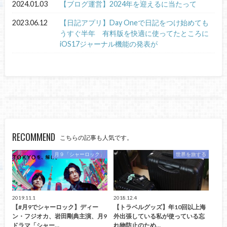
2024.01.03
【ブログ運営】2024年を迎えるに当たって
2023.06.12
【日記アプリ】Day Oneで日記をつけ始めても
うすぐ半年 有料版を快適に使ってたところに
iOS17ジャーナル機能の発表が
RECOMMEND
こちらの記事も人気です。
月９「シャーロック」
世界を旅する
2019.11.1
2018.12.4
【#月9でシャーロック】ディー
【トラベルグッズ】年10回以上海
ン・フジオカ、岩田剛典主演、月9
外出張している私が使っている忘
ドラマ「シャー…
れ物防止のため…