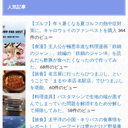
人気記事
【ゴルフ】年々暑くなる夏ゴルフの熱中症対
策に。キャロウェイのファンベストを購入
344
件のビュー
【食漫】主人公が極悪非道な料理漫画「鉄鍋
のジャン」。続編の「鉄鍋のジャン!R」を読
んだら酢豚が食べたくなったので作ってみ
た。
68件のビュー
【旅食】名古屋に行ったらひつまぶし、とい
うことで「まるや 本店 名駅店」でひつまぶし
を堪能。
60件のビュー
【料理道具】パスタマシンで生地の端が黒ず
んでしまっていた問題を解消するため分解し
て掃除してみた。
58件のビュー
【旅食】太平洋の小国・キリバスの食事情を
レポート！ シーフードは豊かだけど野菜事