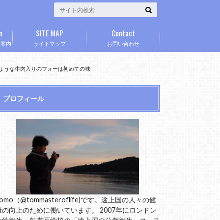
n
SITE MAP
Contact
」案内
サイトマップ
お問い合わせ
ーのような牛肉入りのフォーは初めての味
プロフィール
omo（@tommasteroflife)です。途上国の人々の健
康の向上のために働いています。 2007年にロンドン