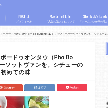
つ」
PROFILE
Master of Life
Sherlock’s Londo
プロフィール
「人生の達人」について
「ホームズゆかりの地
ーボードゥオンタウ（Pho Bo Duong Tau）」でフォーボーソットヴァンを。シチュ
ードゥオンタウ（Pho Bo
ォーボーソットヴァンを。シチューの
は初めての味
Google+
はてブ
Pocket
T