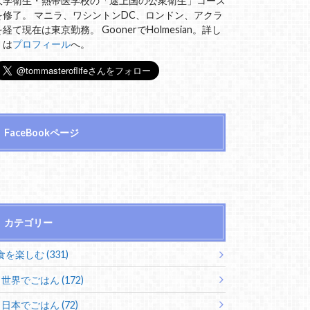
大学衛生・熱帯医学校の「途上国の公衆衛生」コース
を修了。 マニラ、ワシントンDC、ロンドン、アクラ
を経て現在は東京勤務。 GoonerでHolmesian。詳し
くは
プロフィール
へ。
FaceBookページ
カテゴリー
食を楽しむ (331)
世界でごはん (172)
日本でごはん (72)