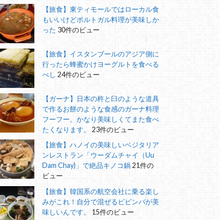
【旅食】東ティモールではローカル食
もいいけどポルトガル料理が美味しか
った
30件のビュー
【旅食】イスタンブールのアジア側に
行ったら蜂蜜かけヨーグルトを食べる
べし
24件のビュー
【ガーナ】日本の杵と臼のような道具
で作るお餅のような食感のガーナ料理
フーフー。かなり美味しくてまた食べ
たくなります。
23件のビュー
【旅食】ハノイの美味しいベジタリア
ンレストラン「ウーダムチャイ（Uu
Dam Chay)」で絶品キノコ鍋
21件の
ビュー
【旅食】韓国系の航空会社に乗る楽し
みがこれ！自分で混ぜるビビンバが美
味しいんです。
15件のビュー