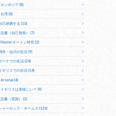
カンボジア (8)
台湾 (8)
自己研鑽する (10)
読書（自己啓発） (7)
Masterキートン研究 (2)
調布・仙川の生活 (9)
ガーナでの生活 (24)
イギリスでの生活 (14)
Arsenal (4)
イギリスは美味しい？ (9)
読書（英国） (2)
シャーロック・ホームズ (126)