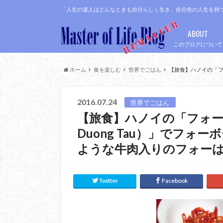
「人生の達人はどんなときも自分らしく生き、自分色の人生を持
ABOUT
このブログについて
ホーム
食を楽しむ
世界でごはん
【旅食】ハノイの「フォ
2016.07.24
世界でごはん
【旅食】ハノイの「フォーボ
Duong Tau）」でフ
ような牛肉入りのフォー
Twitter
Facebook