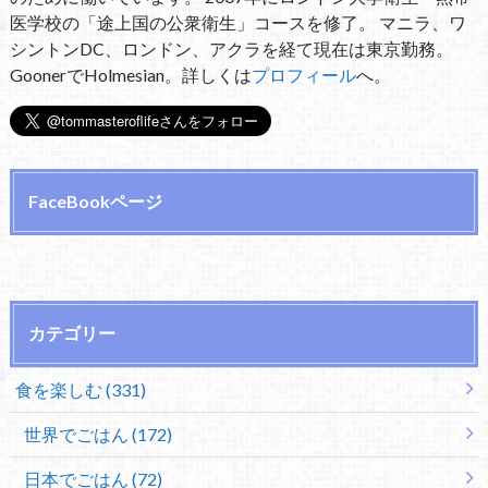
医学校の「途上国の公衆衛生」コースを修了。 マニラ、ワ
シントンDC、ロンドン、アクラを経て現在は東京勤務。
GoonerでHolmesian。詳しくは
プロフィール
へ。
FaceBookページ
カテゴリー
食を楽しむ (331)
世界でごはん (172)
日本でごはん (72)