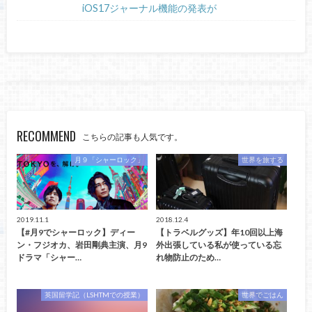
iOS17ジャーナル機能の発表が
RECOMMEND
こちらの記事も人気です。
月９「シャーロック」
世界を旅する
2019.11.1
2018.12.4
【#月9でシャーロック】ディー
【トラベルグッズ】年10回以上海
ン・フジオカ、岩田剛典主演、月9
外出張している私が使っている忘
ドラマ「シャー…
れ物防止のため…
英国留学記（LSHTMでの授業）
世界でごはん