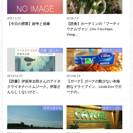
2007.1.11
2018.7.4
【今日の授業】紛争と保健
【読食】ホーチミンの「フーティ
ウナムヴァン（Hu Tieu Nam
Vang…
読書（楽しみ）
世界でごはん
2014.12.23
2014.8.24
【読書】伊坂幸太郎さんのアイネ
【ガーナ】ガーナの数少ない本格
クライネナハトムジーク。伊坂さ
的なドライブイン、Linda Dorでガ
んらしくないけど…
ーナの…
世界を旅する
世界でごはん