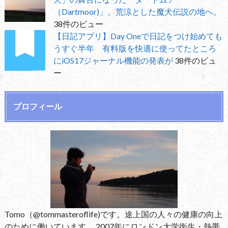
（Dartmoor)」。荒涼とした魔犬伝説の地へ。
38件のビュー
【日記アプリ】Day Oneで日記をつけ始めても
うすぐ半年 有料版を快適に使ってたところ
にiOS17ジャーナル機能の発表が
38件のビュ
ー
プロフィール
Tomo（@tommasteroflife)です。途上国の人々の健康の向上
のために働いています。 2007年にロンドン大学衛生・熱帯