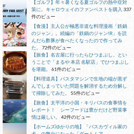
【ゴルフ】年々暑くなる夏ゴルフの熱中症対
策に。キャロウェイのファンベストを購入
337
件のビュー
【食漫】主人公が極悪非道な料理漫画「鉄鍋
のジャン」。続編の「鉄鍋のジャン!R」を読
んだら酢豚が食べたくなったので作ってみ
た。
72件のビュー
【旅食】名古屋に行ったらひつまぶし、とい
うことで「まるや 本店 名駅店」でひつまぶし
を堪能。
61件のビュー
【料理道具】パスタマシンで生地の端が黒ず
んでしまっていた問題を解消するため分解し
て掃除してみた。
55件のビュー
【旅食】太平洋の小国・キリバスの食事情を
レポート！ シーフードは豊かだけど野菜事
情は厳しい。
42件のビュー
【ホームズゆかりの地】「バスカヴィル家の
犬」の舞台になった「ダートムア