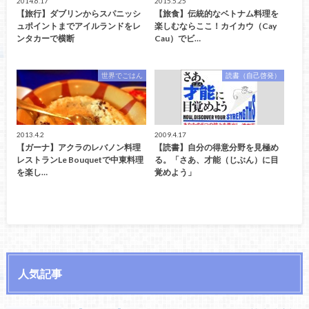
2014.6.17
2015.5.25
【旅行】ダブリンからスパニッシ
【旅食】伝統的なベトナム料理を
ュポイントまでアイルランドをレ
楽しむならここ！カイカウ（Cay
ンタカーで横断
Cau）でビ…
世界でごはん
読書（自己啓発）
2013.4.2
2009.4.17
【ガーナ】アクラのレバノン料理
【読書】自分の得意分野を見極め
レストランLe Bouquetで中東料理
る。「さあ、才能（じぶん）に目
を楽し…
覚めよう」
人気記事