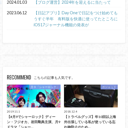
2024.01.03
【ブログ運営】2024年を迎えるに当たって
2023.06.12
【日記アプリ】Day Oneで日記をつけ始めても
うすぐ半年 有料版を快適に使ってたところに
iOS17ジャーナル機能の発表が
RECOMMEND
こちらの記事も人気です。
月９「シャーロック」
ガジェット
2019.11.1
2018.12.4
【#月9でシャーロック】ディー
【トラベルグッズ】年10回以上海
ン・フジオカ、岩田剛典主演、月9
外出張している私が使っている忘
ドラマ「シャー…
れ物防止のため…