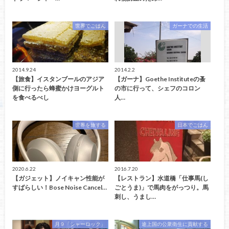
世界でごはん
ガーナでの生活
2014.9.24
2014.2.2
【旅食】イスタンブールのアジア
【ガーナ】Goethe Instituteの蚤
側に行ったら蜂蜜かけヨーグルト
の市に行って、シェフのコロン
を食べるべし
人…
世界を旅する
日本でごはん
2020.6.22
2016.7.20
【ガジェット】ノイキャン性能が
【レストラン】水道橋「仕事馬(し
すばらしい！Bose Noise Cancel…
ごとうま)」で馬肉をがっつり。馬
刺し、うまし…
月９「シャーロック」
途上国の公衆衛生に貢献する