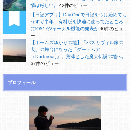
情は厳しい。
42件のビュー
【日記アプリ】Day Oneで日記をつけ始めても
うすぐ半年 有料版を快適に使ってたところ
にiOS17ジャーナル機能の発表が
40件のビュ
ー
【ホームズゆかりの地】「バスカヴィル家の
犬」の舞台になった「ダートムア
（Dartmoor)」。荒涼とした魔犬伝説の地へ。
37件のビュー
プロフィール