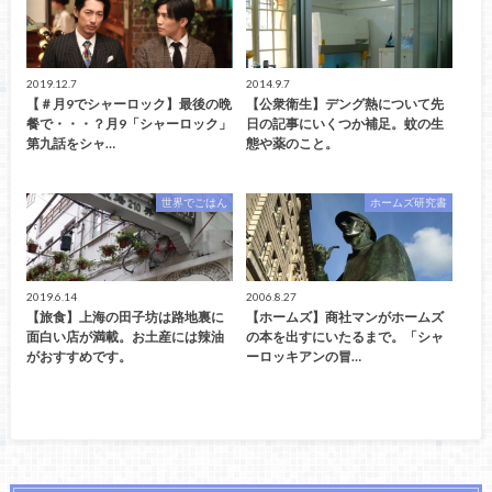
2019.12.7
2014.9.7
【＃月9でシャーロック】最後の晩
【公衆衛生】デング熱について先
餐で・・・？月9「シャーロック」
日の記事にいくつか補足。蚊の生
第九話をシャ…
態や薬のこと。
世界でごはん
ホームズ研究書
2019.6.14
2006.8.27
【旅食】上海の田子坊は路地裏に
【ホームズ】商社マンがホームズ
面白い店が満載。お土産には辣油
の本を出すにいたるまで。「シャ
がおすすめです。
ーロッキアンの冒…