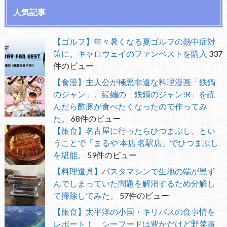
人気記事
【ゴルフ】年々暑くなる夏ゴルフの熱中症対
策に。キャロウェイのファンベストを購入
337
件のビュー
【食漫】主人公が極悪非道な料理漫画「鉄鍋
のジャン」。続編の「鉄鍋のジャン!R」を読
んだら酢豚が食べたくなったので作ってみ
た。
68件のビュー
【旅食】名古屋に行ったらひつまぶし、とい
うことで「まるや 本店 名駅店」でひつまぶし
を堪能。
59件のビュー
【料理道具】パスタマシンで生地の端が黒ず
んでしまっていた問題を解消するため分解し
て掃除してみた。
57件のビュー
【旅食】太平洋の小国・キリバスの食事情を
レポート！ シーフードは豊かだけど野菜事