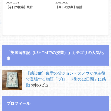
2006.11.24
2006.10.20
【今日の授業】統計
【今日の授業】統計
「英国留学記（LSHTMでの授業）」カテゴリの人気記
事
【感染症】疫学の父ジョン・スノウが準主役
で登場する物語「ブロード街の12日間」に感
動
9件のビュー
プロフィール