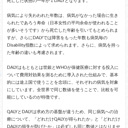
死亡した状態の一年が１DALYとなります。
病気により失わわれた年数は、病気がなかった場合に生き
られたであろう寿命（日本女性の平均余命が使われること
が多いそうです）から死亡した年齢を引いてもとめられま
すが、さらにDALYでは障害をもった年数も病気毎の
Disability指数によって求められます。さらに、病気を持っ
た年齢の違いも考慮されます。
DALYはもともとは世銀とWHOが保健医療に対する投入に
ついて費用対効果を測るために導入された仕組みで、基本
的には途上国で使うことを念頭に、それぞれの病気を対象
にしています。全世界で同じ数値を使うことで、比較を可
能にしているのが特徴です。
QALYとDALYは求め方の基盤が違うため、同じ病気への治
療について、「どれだけQALYが得られたか」と「どれだけ
DALYの損失が防げたか」は必ずしも同じ数値とはなりませ