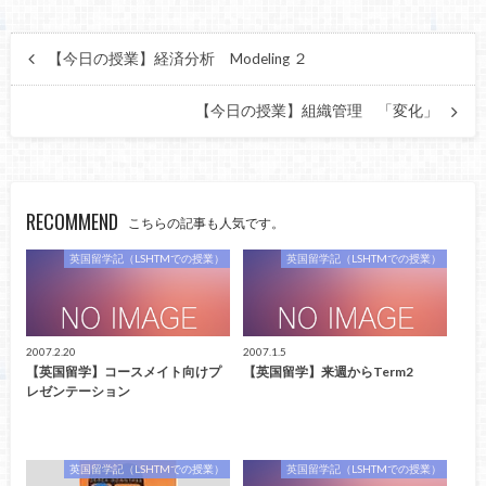
【今日の授業】経済分析 Modeling ２
【今日の授業】組織管理 「変化」
RECOMMEND
こちらの記事も人気です。
英国留学記（LSHTMでの授業）
英国留学記（LSHTMでの授業）
2007.2.20
2007.1.5
【英国留学】コースメイト向けプ
【英国留学】来週からTerm2
レゼンテーション
英国留学記（LSHTMでの授業）
英国留学記（LSHTMでの授業）