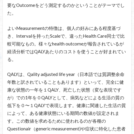
要なOutcomeをどう測定するのかということがテーマでし
た。
よいMeasurementの特徴は、個人の好みにある程度基づ
き、Intervalを持ったScaleで、違ったHealth Care同士で比
較可能なもの。様々なhealth outcomeが報告されているが
経済分析ではQALYあたりのコストを使うことが好まれてい
る。
QALYは、Qality adjusted life year（日本語では質調整余命
年数と訳されていることもあります）といって、完全に健
康な状態の一年を１QALY、死亡した状態（変な表現です
が）での1年を０QALYとして、病気などによる生活の質の
低下を０〜１QALYで表現します。健康に関連した生活の質
によって、ある健康状態にいる期間の数値が設定されま
す。この数値を求めるために使われるのが各種の
Questionair（generic measurement)や症状に特化した患者